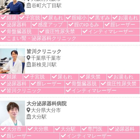
谷町六丁目駅
頻尿
子宮脱
尿もれ
腟縮小
黒ずみ
お湯もれ
泌尿器科
感度アップ
腟のゆるみ
腟レーザー
骨盤臓器脱
腹圧性尿失禁
インティマレーザー
こまい腎・泌尿器科クリニック
皆川クリニック
千葉県千葉市
新検見川駅
頻尿
子宮脱
尿もれ
尿失禁
お湯もれ
泌尿器科
膣レーザー
骨盤臓器脱
腹圧性尿失禁
皆川クリニック
インティマレーザー
大分泌尿器科病院
大分県大分市
大分駅
大分市
大分県
大分駅
専門医
泌尿器科
腟レーザー
インティマレーザー