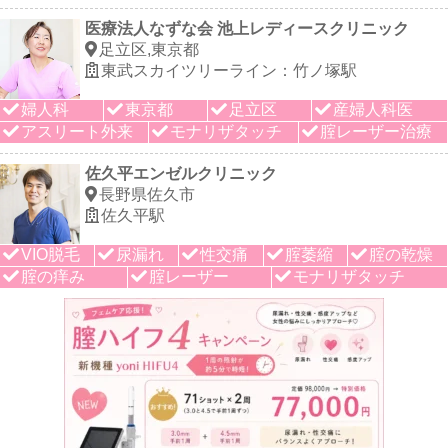
医療法人なずな会 池上レディースクリニック
足立区,東京都
東武スカイツリーライン：竹ノ塚駅
婦人科
東京都
足立区
産婦人科医
アスリート外来
モナリザタッチ
腟レーザー治療
佐久平エンゼルクリニック
長野県佐久市
佐久平駅
VIO脱毛
尿漏れ
性交痛
腟萎縮
腟の乾燥
腟の痒み
腟レーザー
モナリザタッチ