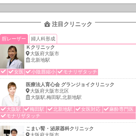
注目クリニック
腟レーザー
婦人科形成
Ｋクリニック
大阪府大阪市
北新地駅
女医
小陰唇縮小
モナリザタッチ
医療法人育心会 グランジョイクリニック
大阪府大阪市北区
大阪駅,梅田駅,北新地駅
大阪駅
梅田駅
北新地駅
女医対応
麻酔専門医
モナリザタッチ
こまい腎・泌尿器科クリニック
大阪府大阪市