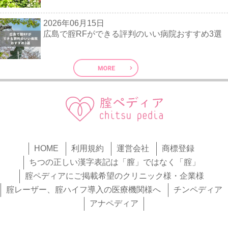
2026年06月15日
広島で腟RFができる評判のいい病院おすすめ3選
HOME
利用規約
運営会社
商標登録
ちつの正しい漢字表記は「膣」ではなく「腟」
腟ペディアにご掲載希望のクリニック様・企業様
腟レーザー、腟ハイフ導入の医療機関様へ
チンペディア
アナペディア