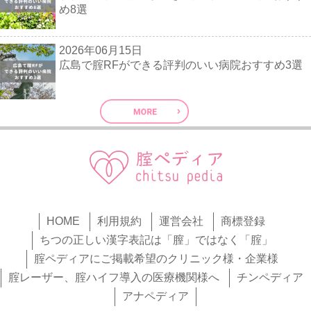
め8選
2026年06月15日
広島で腟RFができる評判のいい病院おすすめ3選
HOME
利用規約
運営会社
商標登録
ちつの正しい漢字表記は「膣」ではなく「腟」
腟ペディアにご掲載希望のクリニック様・企業様
腟レーザー、腟ハイフ導入の医療機関様へ
チンペディア
アナペディア