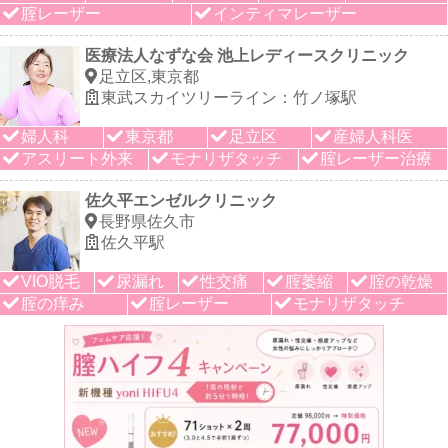
腟レーザー
インティマレーザー
医療法人なずな会 池上レディースクリニック
足立区,東京都
東武スカイツリーライン：竹ノ塚駅
婦人科
東京都
足立区
産婦人科医
アスリート外来
モナリザタッチ
腟レーザー治療
佐久平エンゼルクリニック
長野県佐久市
佐久平駅
VIO脱毛
尿漏れ
性交痛
腟萎縮
腟の乾燥
腟の痒み
腟レーザー
モナリザタッチ