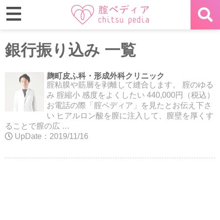
銀行振り込み 一覧
麹町皮ふ科・形成外科クリニック
腟粘膜や筋層を剥離して縫合します。 腟のゆる
み 腟縮小 感度をよくしたい 440,000円（税込）
お電話の際「腟ペディア」を見たとお伝え下さ
い ヒアルロン酸を膣に注入して、膣壁を厚くす
ることで膣の広 …
UpDate：2019/11/16