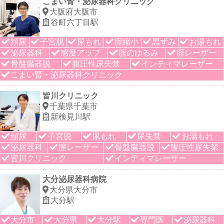
こまい腎・泌尿器科クリニック
大阪府大阪市
谷町六丁目駅
頻尿
子宮脱
尿もれ
腟縮小
黒ずみ
お湯もれ
泌尿器科
感度アップ
腟のゆるみ
腟レーザー
骨盤臓器脱
腹圧性尿失禁
インティマレーザー
こまい腎・泌尿器科クリニック
皆川クリニック
千葉県千葉市
新検見川駅
頻尿
子宮脱
尿もれ
尿失禁
お湯もれ
泌尿器科
膣レーザー
骨盤臓器脱
腹圧性尿失禁
皆川クリニック
インティマレーザー
大分泌尿器科病院
大分県大分市
大分駅
大分市
大分県
大分駅
専門医
泌尿器科