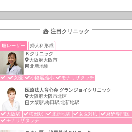
注目クリニック
腟レーザー
婦人科形成
Ｋクリニック
大阪府大阪市
北新地駅
女医
小陰唇縮小
モナリザタッチ
医療法人育心会 グランジョイクリニック
大阪府大阪市北区
大阪駅,梅田駅,北新地駅
大阪駅
梅田駅
北新地駅
女医対応
麻酔専門医
モナリザタッチ