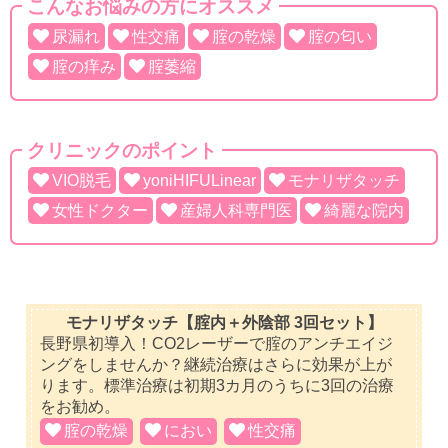
こんなお悩みの方にオススメ
尿漏れ
性交痛
腟の乾燥
腟の匂い
腟の痒み
腟萎縮
クリニックのポイント
VIO脱毛
yoniHIFULinear
モナリザタッチ
女性ドクター
産婦人科専門医
綺麗な院内
モナリザタッチ【腟内＋外陰部 3回セット】
長野県初導入！CO2レーザーで腟のアンチエイジ
ングをしませんか？継続治療はさらに効果が上が
ります。標準治療は初期3カ月のうちに3回の治療
をお勧め。
腟の乾燥
におい
性交痛