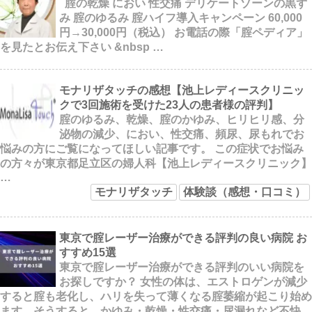
腟の乾燥 におい 性交痛 デリケートゾーンの黒ず
み 腟のゆるみ 腟ハイフ導入キャンペーン 60,000
円→30,000円（税込） お電話の際「腟ペディア」
を見たとお伝え下さい &nbsp …
モナリザタッチの感想【池上レディースクリニッ
クで3回施術を受けた23人の患者様の評判】
腟のゆるみ、乾燥、腟のかゆみ、ヒリヒリ感、分
泌物の減少、におい、性交痛、頻尿、尿もれでお
悩みの方にご覧になってほしい記事です。 この症状でお悩み
の方々が東京都足立区の婦人科【池上レディースクリニック】
…
モナリザタッチ
体験談（感想・口コミ）
東京で腟レーザー治療ができる評判の良い病院 お
すすめ15選
東京で腟レーザー治療ができる評判のいい病院を
お探しですか？ 女性の体は、エストロゲンが減少
すると腟も老化し、ハリを失って薄くなる腟萎縮が起こり始め
ます。そうすると、かゆみ・乾燥・性交痛・尿漏れなど不快