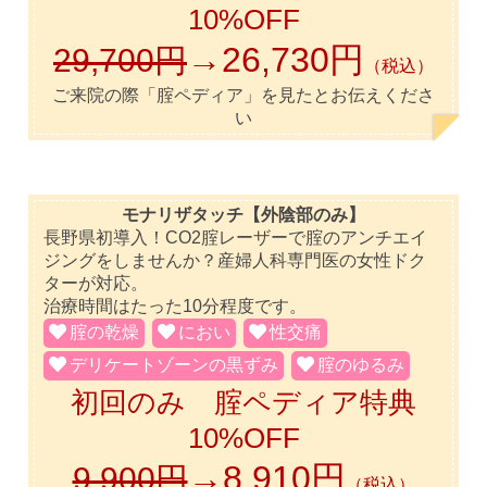
10%OFF
→26,730円
29,700円
（税込）
ご来院の際「腟ペディア」を見たとお伝えくださ
い
モナリザタッチ【外陰部のみ】
長野県初導入！CO2腟レーザーで腟のアンチエイ
ジングをしませんか？産婦人科専門医の女性ドク
ターが対応。
治療時間はたった10分程度です。
腟の乾燥
におい
性交痛
デリケートゾーンの黒ずみ
腟のゆるみ
初回のみ 腟ペディア特典
10%OFF
→8,910円
9,900円
（税込）