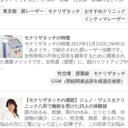
…
東京都
腟レーザー
モナリザタッチ
おすすめクリニック
インティマレーザー
モナリザタッチの特徴
モナリザタッチの特徴 2017年11月13日にNHKの
「あさイチ」で紹介された腟レーザー治療です。
女性特有の不快な症状を緩和するために開発され
た最新メソッドです。女性器（腟壁）に、顔のリフトアップや
…
性交痛
腟萎縮
モナリザタッチ
GSM（閉経関連泌尿生殖器症候群）
【モナリザタッチの感想】ジュノ・ヴェスタクリ
ニック八田で施術を受けた25人の体験談
腟のゆるみ、乾燥、腟のかゆみ、ヒリヒリ感、分
泌物の減少、におい、性交痛、頻尿、尿もれでお
悩みの方にご覧になってほしい記事です。 この症状でお悩み