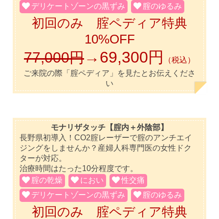
デリケートゾーンの黒ずみ
腟のゆるみ
初回のみ 腟ペディア特典
10%OFF
→69,300円
77,000円
（税込）
ご来院の際「腟ペディア」を見たとお伝えくださ
い
モナリザタッチ【腟内＋外陰部】
長野県初導入！CO2腟レーザーで腟のアンチエイ
ジングをしませんか？産婦人科専門医の女性ドク
ターが対応。
治療時間はたった10分程度です。
腟の乾燥
におい
性交痛
デリケートゾーンの黒ずみ
腟のゆるみ
初回のみ 腟ペディア特典