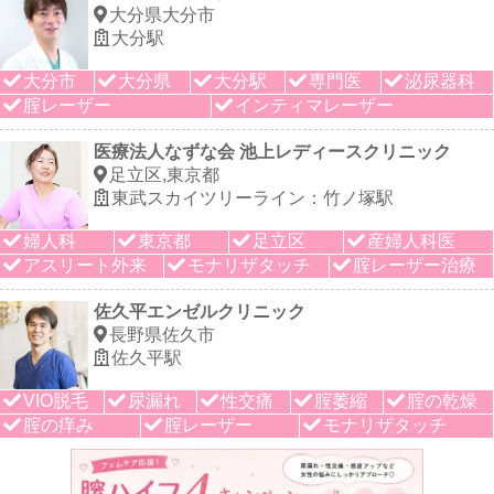
大分県大分市
大分駅
大分市
大分県
大分駅
専門医
泌尿器科
腟レーザー
インティマレーザー
医療法人なずな会 池上レディースクリニック
足立区,東京都
東武スカイツリーライン：竹ノ塚駅
婦人科
東京都
足立区
産婦人科医
アスリート外来
モナリザタッチ
腟レーザー治療
佐久平エンゼルクリニック
長野県佐久市
佐久平駅
VIO脱毛
尿漏れ
性交痛
腟萎縮
腟の乾燥
腟の痒み
腟レーザー
モナリザタッチ