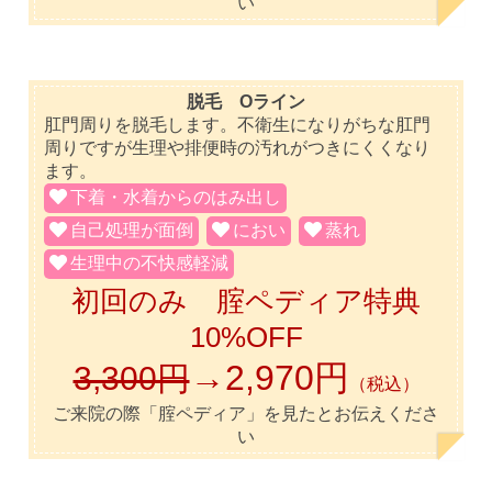
い
脱毛 Oライン
肛門周りを脱毛します。不衛生になりがちな肛門
周りですが生理や排便時の汚れがつきにくくなり
ます。
下着・水着からのはみ出し
自己処理が面倒
におい
蒸れ
生理中の不快感軽減
初回のみ 腟ペディア特典
10%OFF
→2,970円
3,300円
（税込）
ご来院の際「腟ペディア」を見たとお伝えくださ
い