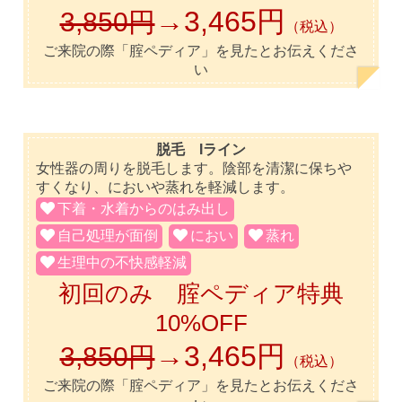
→3,465円
3,850円
（税込）
ご来院の際「腟ペディア」を見たとお伝えくださ
い
脱毛 Iライン
女性器の周りを脱毛します。陰部を清潔に保ちや
すくなり、においや蒸れを軽減します。
下着・水着からのはみ出し
自己処理が面倒
におい
蒸れ
生理中の不快感軽減
初回のみ 腟ペディア特典
10%OFF
→3,465円
3,850円
（税込）
ご来院の際「腟ペディア」を見たとお伝えくださ