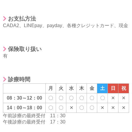
お支払方法
CADA2
、
LINEpay
、
payday
、
各種クレジットカード
、
現金
保険取り扱い
有
診療時間
月
火
水
木
金
土
日
祝
08：30～12：00
〇
〇
〇
〇
〇
〇
✕
✕
14：00～18：00
〇
〇
✕
〇
〇
✕
✕
✕
午前診療の最終受付 11：30
午後診療の最終受付 17：30