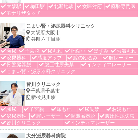
大阪駅
梅田駅
北新地駅
女医対応
麻酔専門医
モナリザタッチ
こまい腎・泌尿器科クリニック
大阪府大阪市
谷町六丁目駅
頻尿
子宮脱
尿もれ
腟縮小
黒ずみ
お湯もれ
泌尿器科
感度アップ
腟のゆるみ
腟レーザー
骨盤臓器脱
腹圧性尿失禁
インティマレーザー
こまい腎・泌尿器科クリニック
皆川クリニック
千葉県千葉市
新検見川駅
頻尿
子宮脱
尿もれ
尿失禁
お湯もれ
泌尿器科
膣レーザー
骨盤臓器脱
腹圧性尿失禁
皆川クリニック
インティマレーザー
大分泌尿器科病院