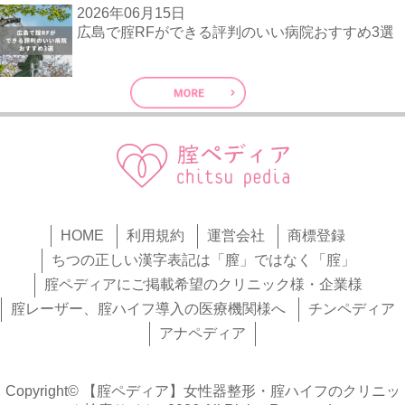
2026年06月15日
広島で腟RFができる評判のいい病院おすすめ3選
HOME
利用規約
運営会社
商標登録
ちつの正しい漢字表記は「膣」ではなく「腟」
腟ペディアにご掲載希望のクリニック様・企業様
腟レーザー、腟ハイフ導入の医療機関様へ
チンペディア
アナペディア
Copyright© 【腟ペディア】女性器整形・腟ハイフのクリニッ