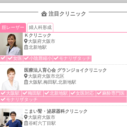
注目クリニック
腟レーザー
婦人科形成
Ｋクリニック
大阪府大阪市
北新地駅
女医
小陰唇縮小
モナリザタッチ
医療法人育心会 グランジョイクリニック
大阪府大阪市北区
大阪駅,梅田駅,北新地駅
大阪駅
梅田駅
北新地駅
女医対応
麻酔専門医
モナリザタッチ
こまい腎・泌尿器科クリニック
大阪府大阪市
谷町六丁目駅