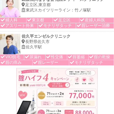
足立区,東京都
東武スカイツリーライン：竹ノ塚駅
婦人科
東京都
足立区
産婦人科医
アスリート外来
モナリザタッチ
腟レーザー治療
佐久平エンゼルクリニック
長野県佐久市
佐久平駅
VIO脱毛
尿漏れ
性交痛
腟萎縮
腟の乾燥
腟の痒み
腟レーザー
モナリザタッチ