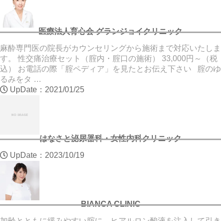
医療法人育心会 グランジョイクリニック
麻酔専門医の院長がカウンセリングから施術まで対応いたしま
す。 性交痛治療セット（腟内・腟口の施術） 33,000円～（税
込） お電話の際「腟ペディア」を見たとお伝え下さい 腟のゆ
るみをタ …
UpDate：2021/01/25
はなさと泌尿器科・女性内科クリニック
UpDate：2023/10/19
BIANCA CLINIC
加齢とともに緩みやすい腟に、ヒアルロン酸液を注入して引き