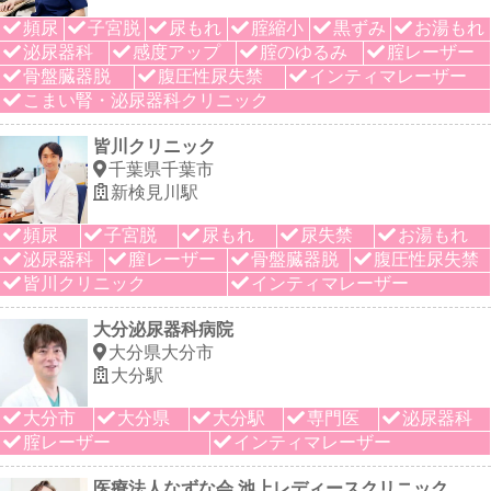
頻尿
子宮脱
尿もれ
腟縮小
黒ずみ
お湯もれ
泌尿器科
感度アップ
腟のゆるみ
腟レーザー
骨盤臓器脱
腹圧性尿失禁
インティマレーザー
こまい腎・泌尿器科クリニック
皆川クリニック
千葉県千葉市
新検見川駅
頻尿
子宮脱
尿もれ
尿失禁
お湯もれ
泌尿器科
膣レーザー
骨盤臓器脱
腹圧性尿失禁
皆川クリニック
インティマレーザー
大分泌尿器科病院
大分県大分市
大分駅
大分市
大分県
大分駅
専門医
泌尿器科
腟レーザー
インティマレーザー
医療法人なずな会 池上レディースクリニック