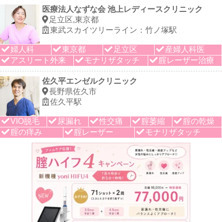
医療法人なずな会 池上レディースクリニック
足立区,東京都
東武スカイツリーライン：竹ノ塚駅
婦人科
東京都
足立区
産婦人科医
アスリート外来
モナリザタッチ
腟レーザー治療
佐久平エンゼルクリニック
長野県佐久市
佐久平駅
VIO脱毛
尿漏れ
性交痛
腟萎縮
腟の乾燥
腟の痒み
腟レーザー
モナリザタッチ