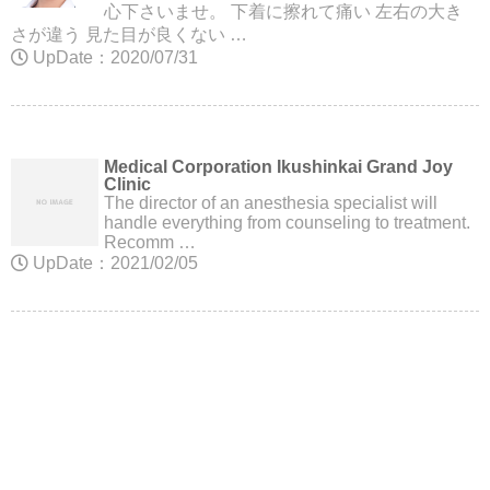
心下さいませ。 下着に擦れて痛い 左右の大き
さが違う 見た目が良くない …
UpDate：2020/07/31
Medical Corporation Ikushinkai Grand Joy
Clinic
The director of an anesthesia specialist will
handle everything from counseling to treatment.
Recomm …
UpDate：2021/02/05