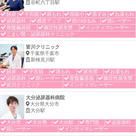
谷町六丁目駅
頻尿
子宮脱
尿もれ
腟縮小
黒ずみ
お湯もれ
泌尿器科
感度アップ
腟のゆるみ
腟レーザー
骨盤臓器脱
腹圧性尿失禁
インティマレーザー
こまい腎・泌尿器科クリニック
皆川クリニック
千葉県千葉市
新検見川駅
頻尿
子宮脱
尿もれ
尿失禁
お湯もれ
泌尿器科
膣レーザー
骨盤臓器脱
腹圧性尿失禁
皆川クリニック
インティマレーザー
大分泌尿器科病院
大分県大分市
大分駅
大分市
大分県
大分駅
専門医
泌尿器科
腟レーザー
インティマレーザー