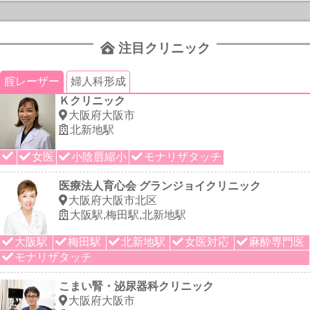
注目クリニック
腟レーザー
婦人科形成
Ｋクリニック
大阪府大阪市
北新地駅
女医
小陰唇縮小
モナリザタッチ
医療法人育心会 グランジョイクリニック
大阪府大阪市北区
大阪駅,梅田駅,北新地駅
大阪駅
梅田駅
北新地駅
女医対応
麻酔専門医
モナリザタッチ
こまい腎・泌尿器科クリニック
大阪府大阪市