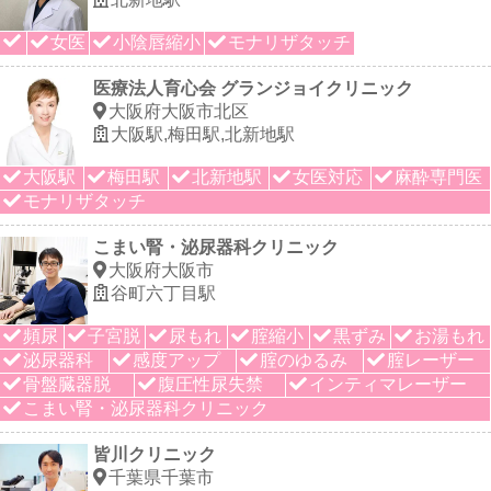
女医
小陰唇縮小
モナリザタッチ
医療法人育心会 グランジョイクリニック
大阪府大阪市北区
大阪駅,梅田駅,北新地駅
大阪駅
梅田駅
北新地駅
女医対応
麻酔専門医
モナリザタッチ
こまい腎・泌尿器科クリニック
大阪府大阪市
谷町六丁目駅
頻尿
子宮脱
尿もれ
腟縮小
黒ずみ
お湯もれ
泌尿器科
感度アップ
腟のゆるみ
腟レーザー
骨盤臓器脱
腹圧性尿失禁
インティマレーザー
こまい腎・泌尿器科クリニック
皆川クリニック
千葉県千葉市