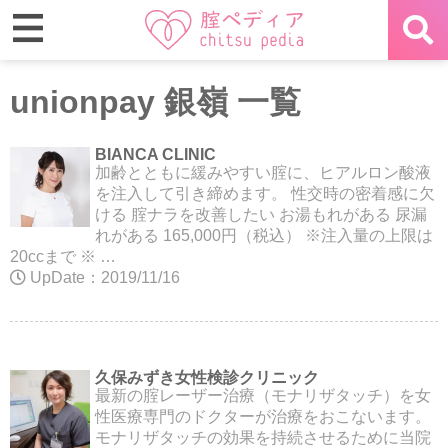
unionpay 銀嶺 一覧
BIANCA CLINIC
加齢とともに緩みやすい腟に、ヒアルロン酸液
を注入して引き締めます。 性交時の密着感に欠
ける 腟ナラを改善したい お湯もれがある 尿漏
れがある 165,000円（税込） ※注入量の上限は
20ccまで ※ …
UpDate：2019/11/16
久保みずき女性検診クリニック
最新の腟レーザー治療（モナリザタッチ）を女
性医療専門のドクターが治療をおこないます。
モナリザタッチの効果を持続させるために当院