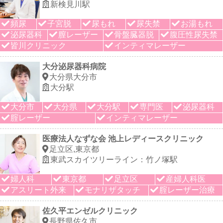
新検見川駅
頻尿
子宮脱
尿もれ
尿失禁
お湯もれ
泌尿器科
膣レーザー
骨盤臓器脱
腹圧性尿失禁
皆川クリニック
インティマレーザー
大分泌尿器科病院
大分県大分市
大分駅
大分市
大分県
大分駅
専門医
泌尿器科
腟レーザー
インティマレーザー
医療法人なずな会 池上レディースクリニック
足立区,東京都
東武スカイツリーライン：竹ノ塚駅
婦人科
東京都
足立区
産婦人科医
アスリート外来
モナリザタッチ
腟レーザー治療
佐久平エンゼルクリニック
長野県佐久市