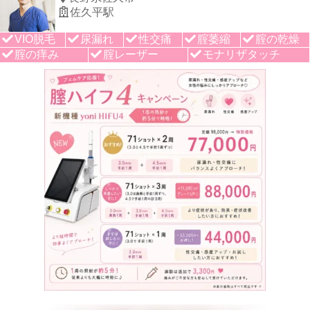
佐久平駅
VIO脱毛
尿漏れ
性交痛
腟萎縮
腟の乾燥
腟の痒み
腟レーザー
モナリザタッチ