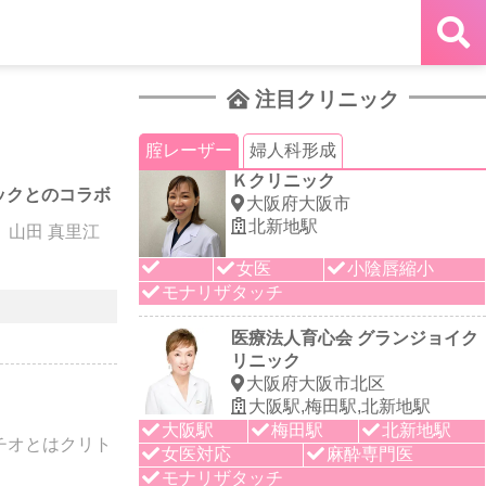
注目クリニック
腟レーザー
婦人科形成
Ｋクリニック
ックとのコラボ
大阪府大阪市
北新地駅
ニック 山田 真里江
女医
小陰唇縮小
モナリザタッチ
医療法人育心会 グランジョイク
リニック
大阪府大阪市北区
大阪駅,梅田駅,北新地駅
大阪駅
梅田駅
北新地駅
チオとはクリト
女医対応
麻酔専門医
モナリザタッチ