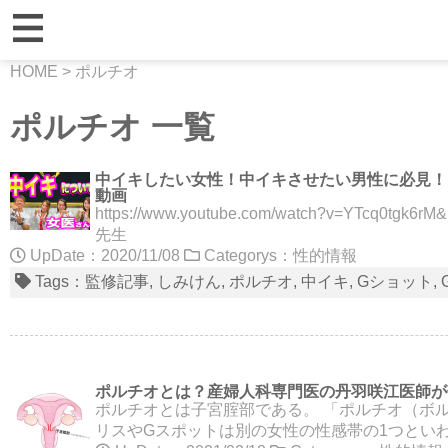
HOME
>
ポルチオ
ポルチオ 一覧
中イキしたい女性！中イキさせたい男性に必見！
動画
https://www.youtube.com/watch?v=YTc
先生
UpDate：2020/11/08
Categorys：
性的情報
Tags：
監修記事
しみけん
ポルチオ
中イキ
Gショット
ポルチオとは？産婦人科専門医の丹羽咲江医師が
ポルチオとは子宮腟部である。 「ポルチオ（ボ
リスやGスポットは別の女性の性感帯の1つとい