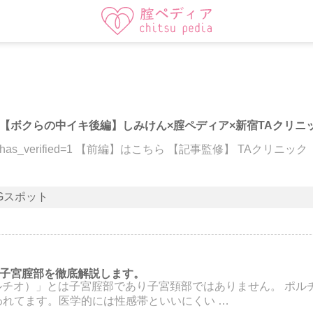
【ボクらの中イキ後編】しみけん×腟ペディア×新宿TAクリニ
q0tgk6rM&has_verified=1 【前編】はこちら 【記事監修】 TAクリ
Gスポット
子宮腟部を徹底解説します。
ルチオ）」とは子宮腟部であり子宮頚部ではありません。 ポル
われてます。医学的には性感帯といいにくい …