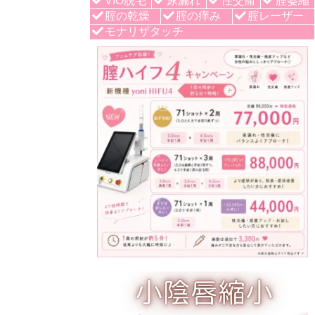
VIO脱毛
尿漏れ
性交痛
腟萎縮
腟の乾燥
腟の痒み
腟レーザー
モナリザタッチ