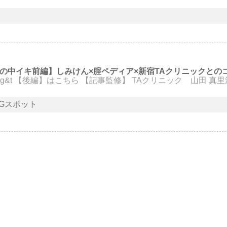
の中イキ前編】しみけん×腟ペディア×新宿TAクリニックとの
k1QD56JDWSg&t 【後編】はこちら 【記事監修】 TAクリニック 山田 真
Gスポット