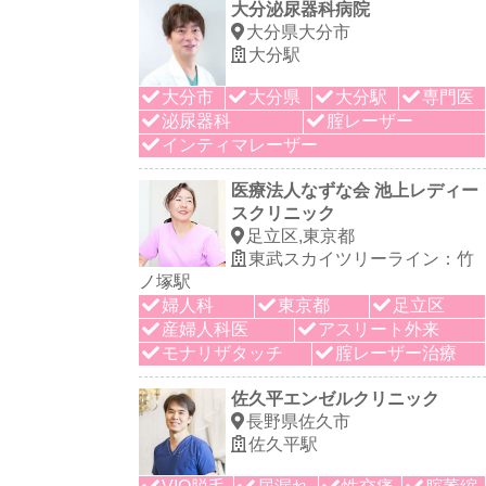
大分泌尿器科病院
大分県大分市
大分駅
大分市
大分県
大分駅
専門医
泌尿器科
腟レーザー
インティマレーザー
医療法人なずな会 池上レディー
スクリニック
足立区,東京都
東武スカイツリーライン：竹
ノ塚駅
婦人科
東京都
足立区
産婦人科医
アスリート外来
モナリザタッチ
腟レーザー治療
佐久平エンゼルクリニック
長野県佐久市
佐久平駅