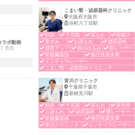
こまい腎・泌尿器科クリニック
大阪府大阪市
谷町六丁目駅
頻尿
子宮脱
尿もれ
腟縮小
黒ずみ
お湯もれ
泌尿器科
コラボ動画
里江 先生
感度アップ
腟のゆるみ
腟レーザー
骨盤臓器脱
腹圧性尿失禁
インティマレーザー
こまい腎・泌尿器科クリニック
皆川クリニック
千葉県千葉市
新検見川駅
頻尿
子宮脱
尿もれ
尿失禁
お湯もれ
泌尿器科
膣レーザー
骨盤臓器脱
腹圧性尿失禁
皆川クリニック
インティマレーザー