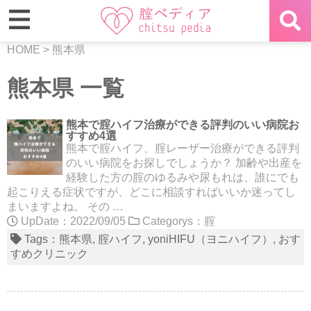
HOME
>
熊本県
熊本県 一覧
熊本で腟ハイフ治療ができる評判のいい病院お
すすめ4選
熊本で腟ハイフ、腟レーザー治療ができる評判
のいい病院をお探しでしょうか？ 加齢や出産を
経験した方の腟のゆるみや尿もれは、誰にでも
起こりえる症状ですが、どこに相談すればいいか迷ってし
まいますよね。 その …
UpDate：2022/09/05
Categorys：
腟
Tags：
熊本県
腟ハイフ
yoniHIFU（ヨニハイフ）
おす
すめクリニック