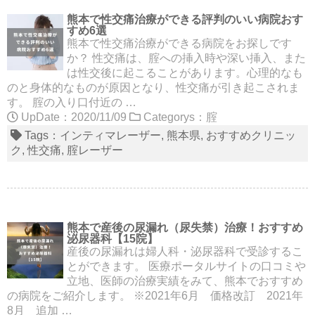
熊本で性交痛治療ができる評判のいい病院おす
すめ6選
熊本で性交痛治療ができる病院をお探しです
か？ 性交痛は、腟への挿入時や深い挿入、また
は性交後に起こることがあります。心理的なも
のと身体的なものが原因となり、性交痛が引き起こされま
す。 腟の入り口付近の …
UpDate：2020/11/09
Categorys：
腟
Tags：
インティマレーザー
熊本県
おすすめクリニッ
ク
性交痛
腟レーザー
熊本で産後の尿漏れ（尿失禁）治療！おすすめ
泌尿器科【15院】
産後の尿漏れは婦人科・泌尿器科で受診するこ
とができます。 医療ポータルサイトの口コミや
立地、医師の治療実績をみて、熊本でおすすめ
の病院をご紹介します。 ※2021年6月 価格改訂 2021年
8月 追加 …