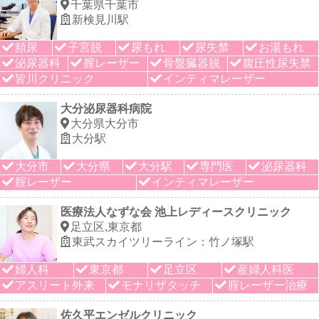
千葉県千葉市
新検見川駅
頻尿
子宮脱
尿もれ
尿失禁
お湯もれ
泌尿器科
膣レーザー
骨盤臓器脱
腹圧性尿失禁
皆川クリニック
インティマレーザー
大分泌尿器科病院
大分県大分市
大分駅
大分市
大分県
大分駅
専門医
泌尿器科
腟レーザー
インティマレーザー
医療法人なずな会 池上レディースクリニック
足立区,東京都
東武スカイツリーライン：竹ノ塚駅
婦人科
東京都
足立区
産婦人科医
アスリート外来
モナリザタッチ
腟レーザー治療
佐久平エンゼルクリニック