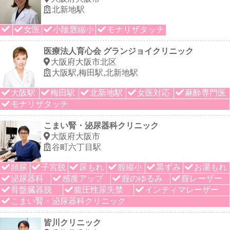
北新地駅
女医
小陰唇縮小
モナリザタッチ
医療法人育心会 グランジョイクリニック
大阪府大阪市北区
大阪駅,梅田駅,北新地駅
大阪駅
梅田駅
北新地駅
女医対応
麻酔専門医
モナリザタッチ
こまい腎・泌尿器科クリニック
大阪府大阪市
谷町六丁目駅
頻尿
子宮脱
尿もれ
腟縮小
黒ずみ
お湯もれ
泌尿器科
感度アップ
腟のゆるみ
腟レーザー
骨盤臓器脱
腹圧性尿失禁
インティマレーザー
こまい腎・泌尿器科クリニック
皆川クリニック