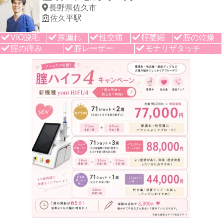
長野県佐久市
佐久平駅
VIO脱毛
尿漏れ
性交痛
腟萎縮
腟の乾燥
腟の痒み
腟レーザー
モナリザタッチ