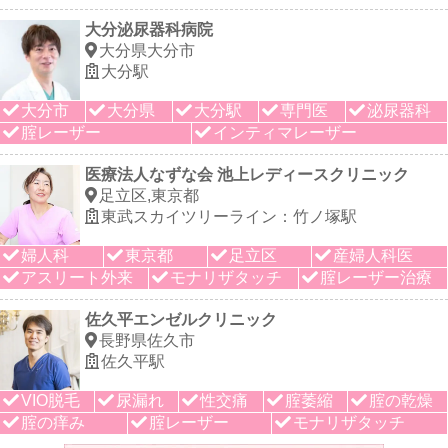
大分泌尿器科病院
大分県大分市
大分駅
大分市
大分県
大分駅
専門医
泌尿器科
腟レーザー
インティマレーザー
医療法人なずな会 池上レディースクリニック
足立区,東京都
東武スカイツリーライン：竹ノ塚駅
婦人科
東京都
足立区
産婦人科医
アスリート外来
モナリザタッチ
腟レーザー治療
佐久平エンゼルクリニック
長野県佐久市
佐久平駅
VIO脱毛
尿漏れ
性交痛
腟萎縮
腟の乾燥
腟の痒み
腟レーザー
モナリザタッチ