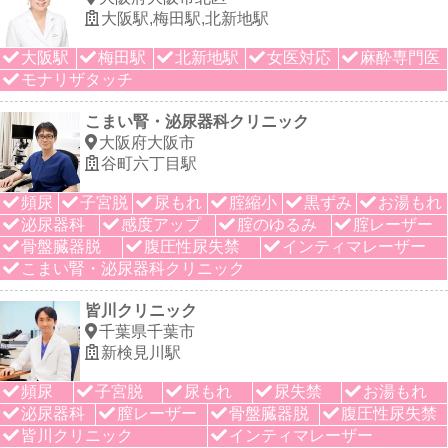
大阪駅,梅田駅,北新地駅
大阪駅
梅田駅
北新地駅
女医対応
麻酔専門医
モナリザタッチ
こまい腎・泌尿器科クリニック
大阪府大阪市
谷町六丁目駅
頻尿
子宮脱
尿もれ
腟縮小
黒ずみ
お湯もれ
泌尿器科
感度アップ
腟のゆるみ
腟レーザー
骨盤臓器脱
腹圧性尿失禁
インティマレーザー
こまい腎・泌尿器科クリニック
皆川クリニック
千葉県千葉市
新検見川駅
頻尿
子宮脱
尿もれ
尿失禁
お湯もれ
泌尿器科
膣レーザー
骨盤臓器脱
腹圧性尿失禁
皆川クリニック
インティマレーザー