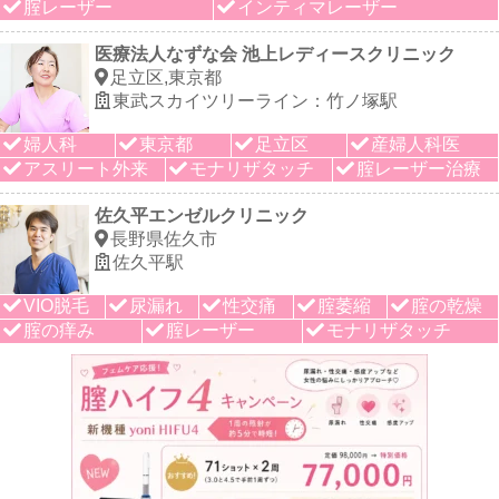
腟レーザー
インティマレーザー
医療法人なずな会 池上レディースクリニック
足立区,東京都
東武スカイツリーライン：竹ノ塚駅
婦人科
東京都
足立区
産婦人科医
アスリート外来
モナリザタッチ
腟レーザー治療
佐久平エンゼルクリニック
長野県佐久市
佐久平駅
VIO脱毛
尿漏れ
性交痛
腟萎縮
腟の乾燥
腟の痒み
腟レーザー
モナリザタッチ