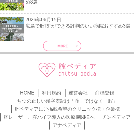
め8選
2026年06月15日
広島で腟RFができる評判のいい病院おすすめ3選
HOME
利用規約
運営会社
商標登録
ちつの正しい漢字表記は「膣」ではなく「腟」
腟ペディアにご掲載希望のクリニック様・企業様
腟レーザー、腟ハイフ導入の医療機関様へ
チンペディア
アナペディア