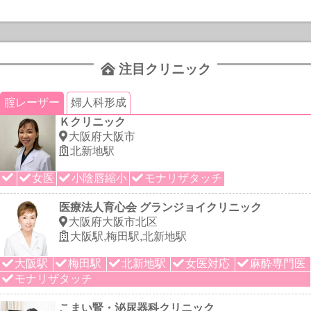
注目クリニック
腟レーザー
婦人科形成
Ｋクリニック
大阪府大阪市
北新地駅
女医
小陰唇縮小
モナリザタッチ
医療法人育心会 グランジョイクリニック
大阪府大阪市北区
大阪駅,梅田駅,北新地駅
大阪駅
梅田駅
北新地駅
女医対応
麻酔専門医
モナリザタッチ
こまい腎・泌尿器科クリニック