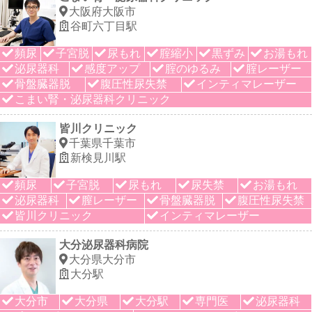
大阪府大阪市
谷町六丁目駅
頻尿
子宮脱
尿もれ
腟縮小
黒ずみ
お湯もれ
泌尿器科
感度アップ
腟のゆるみ
腟レーザー
骨盤臓器脱
腹圧性尿失禁
インティマレーザー
こまい腎・泌尿器科クリニック
皆川クリニック
千葉県千葉市
新検見川駅
頻尿
子宮脱
尿もれ
尿失禁
お湯もれ
泌尿器科
膣レーザー
骨盤臓器脱
腹圧性尿失禁
皆川クリニック
インティマレーザー
大分泌尿器科病院
大分県大分市
大分駅
大分市
大分県
大分駅
専門医
泌尿器科