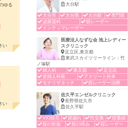
大分駅
のゆる
大分市
大分県
大分駅
専門医
泌尿器科
腟レーザー
インティマレーザー
医療法人なずな会 池上レディー
さい
スクリニック
足立区,東京都
東武スカイツリーライン：竹
ノ塚駅
婦人科
東京都
足立区
産婦人科医
アスリート外来
モナリザタッチ
腟レーザー治療
佐久平エンゼルクリニック
長野県佐久市
さい
佐久平駅
VIO脱毛
尿漏れ
性交痛
腟萎縮
腟の乾燥
腟の痒み
腟レーザー