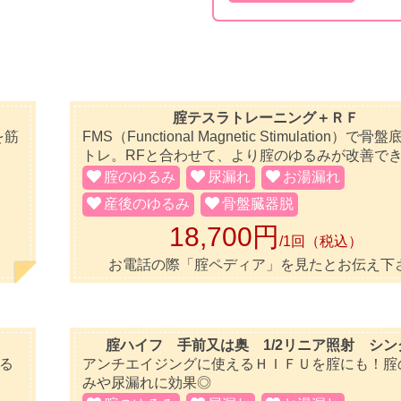
腟テスラトレーニング＋ＲＦ
を筋
FMS（Functional Magnetic Stimulation）で
トレ。RFと合わせて、より腟のゆるみが改善で
腟のゆるみ
尿漏れ
お湯漏れ
産後のゆるみ
骨盤臓器脱
18,700円
/1回（税込）
お電話の際「腟ペディア」を見たとお伝え下
腟ハイフ 手前又は奥 1/2リニア照射 シン
る
アンチエイジングに使えるＨＩＦＵを腟にも！腟
みや尿漏れに効果◎