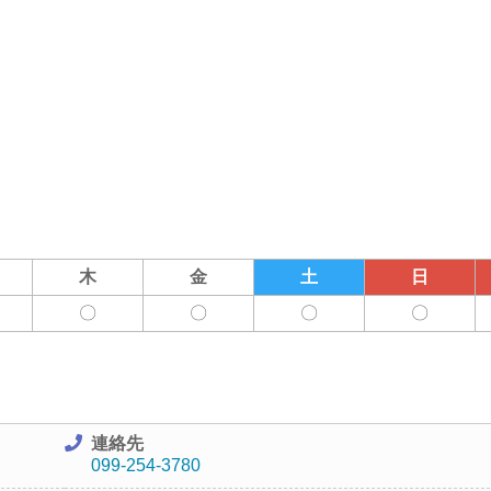
木
金
土
日
〇
〇
〇
〇
連絡先
099-254-3780