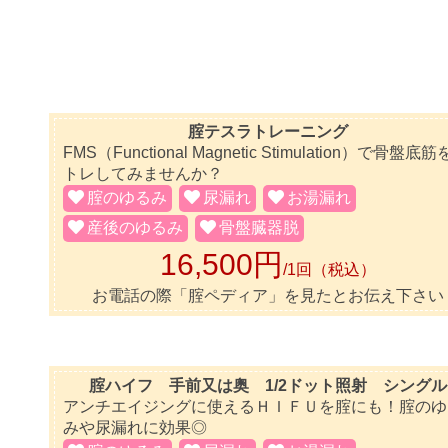
腟テスラトレーニング
FMS（Functional Magnetic Stimulation）で骨盤底筋
トレしてみませんか？
腟のゆるみ
尿漏れ
お湯漏れ
産後のゆるみ
骨盤臓器脱
16,500円
/1回（税込）
お電話の際「腟ペディア」を見たとお伝え下さい
腟ハイフ 手前又は奥 1/2ドット照射 シングル
アンチエイジングに使えるＨＩＦＵを腟にも！腟のゆ
みや尿漏れに効果◎