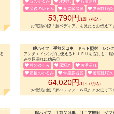
腟のゆるみ
尿漏れ
お湯漏れ
産後のゆるみ
骨盤臓器脱
萎縮性腟炎
53,790円
/1回（税込）
お電話の際「腟ペディア」を見たとお伝え下
腟ハイフ 手前又は奥 ドット照射 シン
る
アンチエイジングに使えるＨＩＦＵを腟にも！腟
みや尿漏れに効果◎
腟のゆるみ
尿漏れ
お湯漏れ
産後のゆるみ
骨盤臓器脱
萎縮性腟炎
64,020円
/1回（税込）
お電話の際「腟ペディア」を見たとお伝え下
腟ハイフ 手前又は奥 リニア照射 ダブ