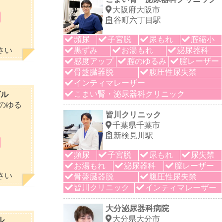
大阪府大阪市
谷町六丁目駅
頻尿
子宮脱
尿もれ
腟縮小
さい
黒ずみ
お湯もれ
泌尿器科
感度アップ
腟のゆるみ
腟レーザー
骨盤臓器脱
腹圧性尿失禁
インティマレーザー
こまい腎・泌尿器科クリニック
グル
のゆる
皆川クリニック
千葉県千葉市
新検見川駅
頻尿
子宮脱
尿もれ
尿失禁
お湯もれ
泌尿器科
膣レーザー
さい
骨盤臓器脱
腹圧性尿失禁
皆川クリニック
インティマレーザー
大分泌尿器科病院
大分県大分市
ル