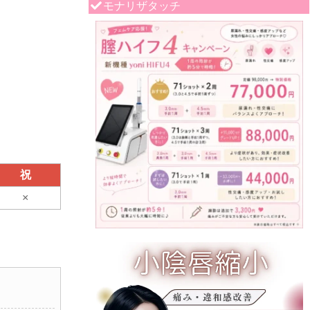
モナリザタッチ
祝
×