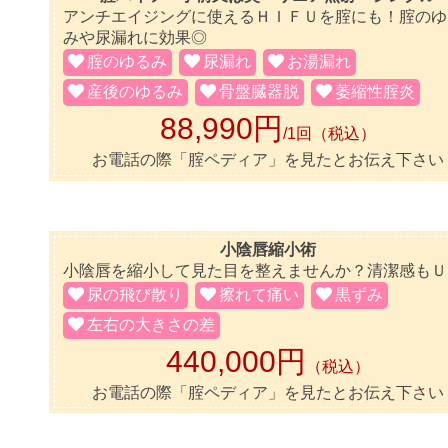
アンチエイジングに使えるＨＩＦＵを腟にも！腟のゆ
みや尿漏れに効果◎
腟のゆるみ
尿漏れ
お湯漏れ
産後のゆるみ
骨盤臓器脱
萎縮性腟炎
88,990円
/1回（税込）
お電話の際「腟ペディア」を見たとお伝え下さい
小陰唇縮小術
小陰唇を縮小して見た目を整えませんか？清潔感もＵ
尿の飛び散り
擦れて痛い
黒ずみ
左右の大きさの差
440,000円
（税込）
お電話の際「腟ペディア」を見たとお伝え下さい