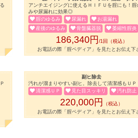
る
アンチエイジングに使えるＨＩＦＵを腟にも！腟
みや尿漏れに効果◎
腟のゆるみ
尿漏れ
お湯漏れ
産後のゆるみ
骨盤臓器脱
萎縮性腟炎
186,340円
/1回（税込）
お電話の際「腟ペディア」を見たとお伝え下
副ヒ除去
Ｐ
汚れが溜まりやすい副ヒ。除去して清潔感もＵＰ
清潔感ＵＰ
見た目スッキリ
汚れ防止
220,000円
（税込）
お電話の際「腟ペディア」を見たとお伝え下