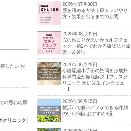
2026年07月30日
腟を締める方法｜膣トレのやり
方・効果が出るまでの期間
2026年08月02日
腟の締まりが悪いかセルフチェ
ック｜指2本でわかる確認法と原
因・改善法
2026年06月29日
善したい お
小陰唇縮小手術の疑問を形成外
科専門医が徹底解説【ブリスク
リニック 田尻先生インタビュ
ー】
2026年06月15日
での思わぬ尿
横浜市で腟ハイフができる評判
のいい病院 おすすめ8選
めクリニック
2026年06月15日