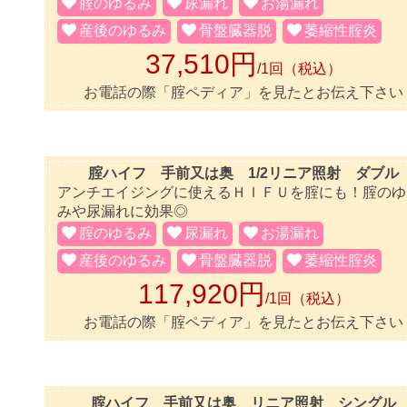
腟のゆるみ
尿漏れ
お湯漏れ
産後のゆるみ
骨盤臓器脱
萎縮性腟炎
37,510円
/1回（税込）
お電話の際「腟ペディア」を見たとお伝え下さい
腟ハイフ 手前又は奥 1/2リニア照射 ダブル
アンチエイジングに使えるＨＩＦＵを腟にも！腟のゆ
みや尿漏れに効果◎
腟のゆるみ
尿漏れ
お湯漏れ
産後のゆるみ
骨盤臓器脱
萎縮性腟炎
117,920円
/1回（税込）
お電話の際「腟ペディア」を見たとお伝え下さい
腟ハイフ 手前又は奥 リニア照射 シングル