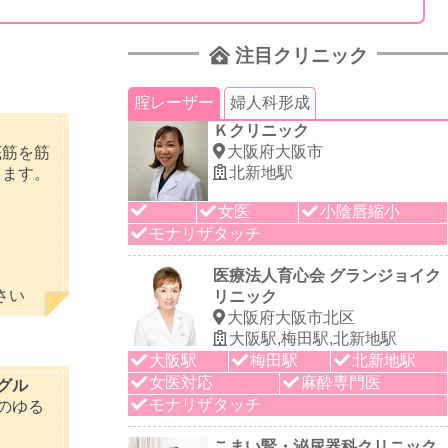
注目クリニック
腟レーザー
婦人科形成
Ｋクリニック
大阪府大阪市
骨盤底筋を筋
北新地駅
きます。
女医
小陰唇縮小
モナリザタッチ
医療法人育心会 グランジョイク
さい
リニック
大阪府大阪市北区
大阪駅,梅田駅,北新地駅
大阪駅
梅田駅
北新地駅
女医対応
麻酔専門医
グル
モナリザタッチ
のゆる
こまい腎・泌尿器科クリニック