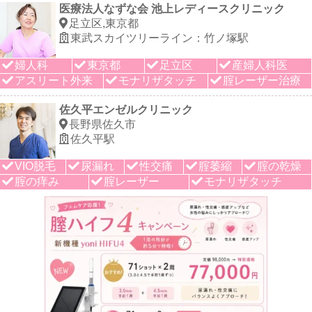
医療法人なずな会 池上レディースクリニック
足立区,東京都
東武スカイツリーライン：竹ノ塚駅
婦人科
東京都
足立区
産婦人科医
アスリート外来
モナリザタッチ
腟レーザー治療
佐久平エンゼルクリニック
長野県佐久市
佐久平駅
VIO脱毛
尿漏れ
性交痛
腟萎縮
腟の乾燥
腟の痒み
腟レーザー
モナリザタッチ