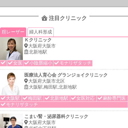
注目クリニック
腟レーザー
婦人科形成
Ｋクリニック
大阪府大阪市
北新地駅
女医
小陰唇縮小
モナリザタッチ
医療法人育心会 グランジョイクリニック
大阪府大阪市北区
大阪駅,梅田駅,北新地駅
大阪駅
梅田駅
北新地駅
女医対応
麻酔専門医
モナリザタッチ
こまい腎・泌尿器科クリニック
大阪府大阪市