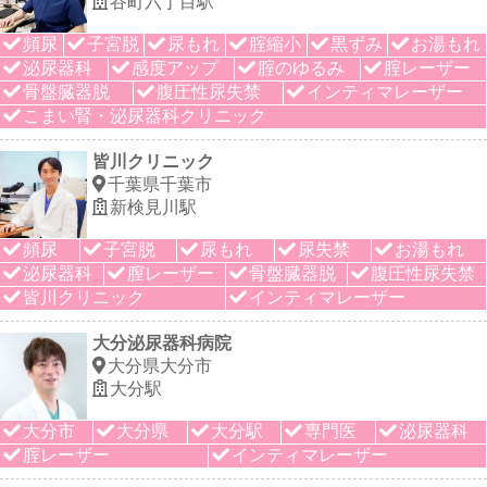
谷町六丁目駅
頻尿
子宮脱
尿もれ
腟縮小
黒ずみ
お湯もれ
泌尿器科
感度アップ
腟のゆるみ
腟レーザー
骨盤臓器脱
腹圧性尿失禁
インティマレーザー
こまい腎・泌尿器科クリニック
皆川クリニック
千葉県千葉市
新検見川駅
頻尿
子宮脱
尿もれ
尿失禁
お湯もれ
泌尿器科
膣レーザー
骨盤臓器脱
腹圧性尿失禁
皆川クリニック
インティマレーザー
大分泌尿器科病院
大分県大分市
大分駅
大分市
大分県
大分駅
専門医
泌尿器科
腟レーザー
インティマレーザー