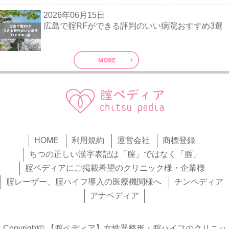
2026年06月15日
広島で腟RFができる評判のいい病院おすすめ3選
HOME
利用規約
運営会社
商標登録
ちつの正しい漢字表記は「膣」ではなく「腟」
腟ペディアにご掲載希望のクリニック様・企業様
腟レーザー、腟ハイフ導入の医療機関様へ
チンペディア
アナペディア
Copyright© 【腟ペディア】女性器整形・腟ハイフのクリニッ