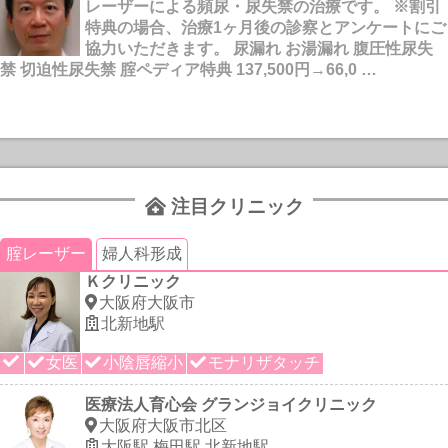
レーザーによる頻尿・尿失禁の治療です。 ※割引
特典の場合、治療1ヶ月後の診察とアンケートにご
協力いただきます。 尿漏れ お湯漏れ 腹圧性尿失
禁 切迫性尿失禁 腟ペディア特典 137,500円→66,0 …
注目クリニック
腟レーザー
婦人科形成
Ｋクリニック
大阪府大阪市
北新地駅
女医
小陰唇縮小
モナリザタッチ
医療法人育心会 グランジョイクリニック
大阪府大阪市北区
大阪駅,梅田駅,北新地駅