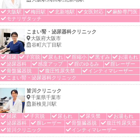
大阪駅
梅田駅
北新地駅
女医対応
麻酔専門医
モナリザタッチ
こまい腎・泌尿器科クリニック
大阪府大阪市
谷町六丁目駅
頻尿
子宮脱
尿もれ
腟縮小
黒ずみ
お湯もれ
泌尿器科
感度アップ
腟のゆるみ
腟レーザー
骨盤臓器脱
腹圧性尿失禁
インティマレーザー
こまい腎・泌尿器科クリニック
皆川クリニック
千葉県千葉市
新検見川駅
頻尿
子宮脱
尿もれ
尿失禁
お湯もれ
泌尿器科
膣レーザー
骨盤臓器脱
腹圧性尿失禁
皆川クリニック
インティマレーザー