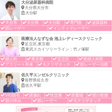
大分泌尿器科病院
大分県大分市
大分駅
大分市
大分県
大分駅
専門医
泌尿器科
腟レーザー
インティマレーザー
医療法人なずな会 池上レディースクリニック
足立区,東京都
東武スカイツリーライン：竹ノ塚駅
婦人科
東京都
足立区
産婦人科医
アスリート外来
モナリザタッチ
腟レーザー治療
佐久平エンゼルクリニック
長野県佐久市
佐久平駅
VIO脱毛
尿漏れ
性交痛
腟萎縮
腟の乾燥
腟の痒み
腟レーザー
モナリザタッチ