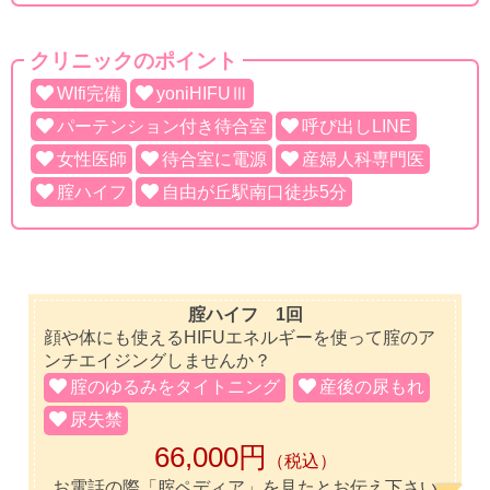
クリニックのポイント
WIfi完備
yoniHIFUⅢ
パーテンション付き待合室
呼び出しLINE
女性医師
待合室に電源
産婦人科専門医
腟ハイフ
自由が丘駅南口徒歩5分
腟ハイフ 1回
顔や体にも使えるHIFUエネルギーを使って腟のア
ンチエイジングしませんか？
腟のゆるみをタイトニング
産後の尿もれ
尿失禁
66,000円
（税込）
お電話の際「腟ペディア」を見たとお伝え下さい