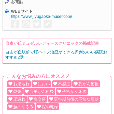
お電話
WEBサイト
https://www.jiyugaoka-muser.com/
自由が丘ミュゼルレディースクリニックの掲載記事
自由が丘駅前で腟ハイフ治療ができる評判のいい病院お
すすめ2選
こんなお悩みの方にオススメ
お湯もれ
におい
不感症
乳がん術後
乾燥
卵巣がん術後
子宮がん術後
尿漏れ
性交痛
更年期前後の不快な症状
腟のゆるみ
腟の乾燥