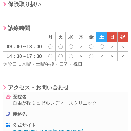
保険取り扱い
診療時間
月
火
水
木
金
土
日
祝
09：00～13：00
〇
〇
〇
×
〇
〇
×
×
14：30～17：00
〇
〇
〇
×
〇
×
×
×
休診日…木曜・土曜午後・日曜・祝日
アクセス・お問い合わせ
医院名
自由が丘ミュゼルレディースクリニック
連絡先
公式サイト