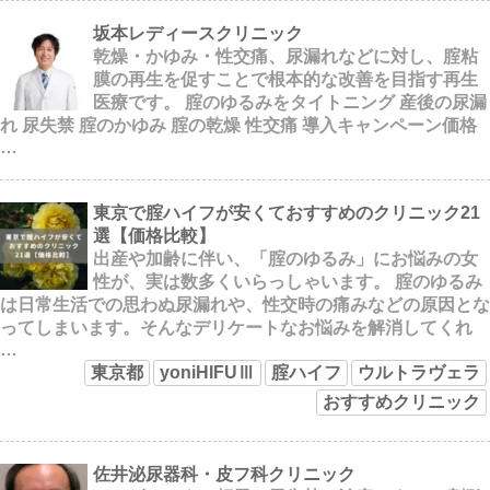
坂本レディースクリニック
乾燥・かゆみ・性交痛、尿漏れなどに対し、腟粘
膜の再生を促すことで根本的な改善を目指す再生
医療です。 腟のゆるみをタイトニング 産後の尿漏
れ 尿失禁 腟のかゆみ 腟の乾燥 性交痛 導入キャンペーン価格
…
東京で腟ハイフが安くておすすめのクリニック21
選【価格比較】
出産や加齢に伴い、「腟のゆるみ」にお悩みの女
性が、実は数多くいらっしゃいます。 腟のゆるみ
は日常生活での思わぬ尿漏れや、性交時の痛みなどの原因とな
ってしまいます。そんなデリケートなお悩みを解消してくれ
…
東京都
yoniHIFUⅢ
腟ハイフ
ウルトラヴェラ
おすすめクリニック
佐井泌尿器科・皮フ科クリニック