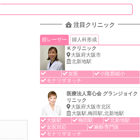
注目クリニック
腟レーザー
婦人科形成
Ｋクリニック
大阪府大阪市
北新地駅
女医
小陰唇縮小
モナリザタッチ
医療法人育心会 グランジョイク
リニック
大阪府大阪市北区
大阪駅,梅田駅,北新地駅
大阪駅
梅田駅
北新地駅
女医対応
麻酔専門医
モナリザタッチ