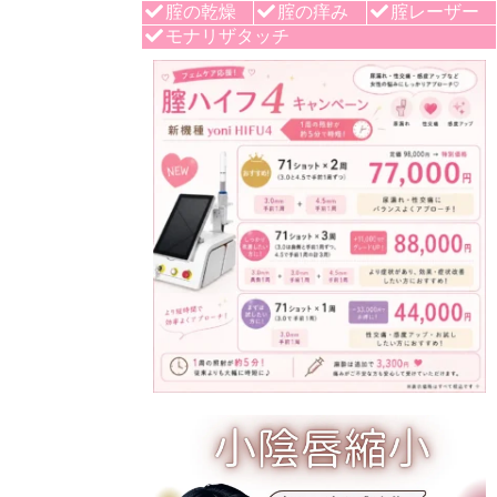
腟の乾燥
腟の痒み
腟レーザー
モナリザタッチ