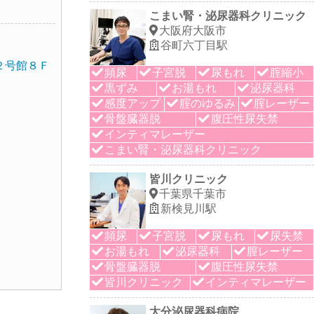
こまい腎・泌尿器科クリニック
大阪府大阪市
谷町六丁目駅
２号館８Ｆ
頻尿
子宮脱
尿もれ
腟縮小
黒ずみ
お湯もれ
泌尿器科
感度アップ
腟のゆるみ
腟レーザー
骨盤臓器脱
腹圧性尿失禁
インティマレーザー
こまい腎・泌尿器科クリニック
皆川クリニック
千葉県千葉市
新検見川駅
頻尿
子宮脱
尿もれ
尿失禁
お湯もれ
泌尿器科
膣レーザー
骨盤臓器脱
腹圧性尿失禁
皆川クリニック
インティマレーザー
大分泌尿器科病院