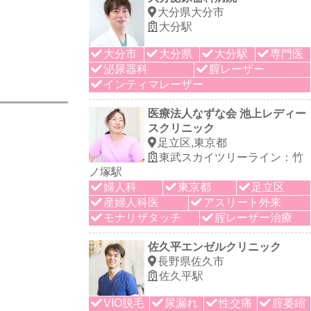
大分県大分市
大分駅
大分市
大分県
大分駅
専門医
泌尿器科
腟レーザー
インティマレーザー
医療法人なずな会 池上レディー
スクリニック
足立区,東京都
東武スカイツリーライン：竹
ノ塚駅
婦人科
東京都
足立区
産婦人科医
アスリート外来
モナリザタッチ
腟レーザー治療
佐久平エンゼルクリニック
長野県佐久市
佐久平駅
VIO脱毛
尿漏れ
性交痛
腟萎縮