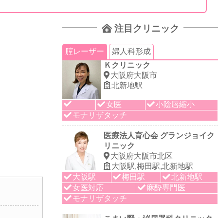
注目クリニック
腟レーザー
婦人科形成
Ｋクリニック
大阪府大阪市
北新地駅
女医
小陰唇縮小
モナリザタッチ
医療法人育心会 グランジョイク
リニック
大阪府大阪市北区
大阪駅,梅田駅,北新地駅
大阪駅
梅田駅
北新地駅
女医対応
麻酔専門医
モナリザタッチ