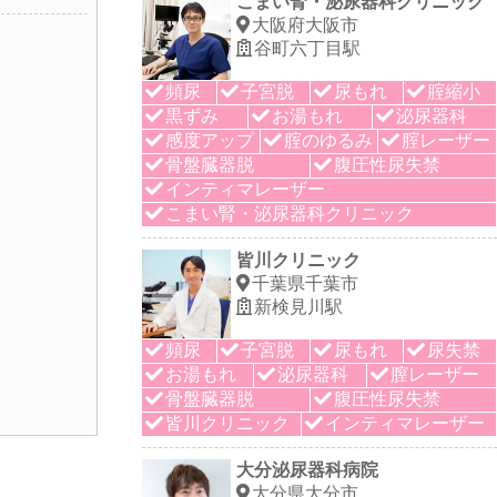
こまい腎・泌尿器科クリニック
大阪府大阪市
谷町六丁目駅
頻尿
子宮脱
尿もれ
腟縮小
黒ずみ
お湯もれ
泌尿器科
感度アップ
腟のゆるみ
腟レーザー
骨盤臓器脱
腹圧性尿失禁
インティマレーザー
こまい腎・泌尿器科クリニック
皆川クリニック
千葉県千葉市
新検見川駅
頻尿
子宮脱
尿もれ
尿失禁
お湯もれ
泌尿器科
膣レーザー
骨盤臓器脱
腹圧性尿失禁
皆川クリニック
インティマレーザー
大分泌尿器科病院
大分県大分市