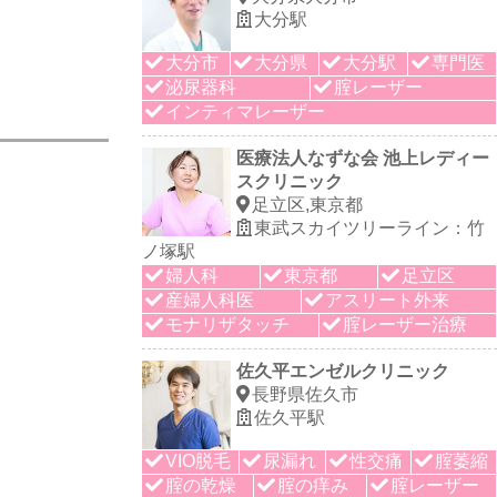
大分駅
大分市
大分県
大分駅
専門医
泌尿器科
腟レーザー
インティマレーザー
医療法人なずな会 池上レディー
スクリニック
足立区,東京都
東武スカイツリーライン：竹
ノ塚駅
婦人科
東京都
足立区
産婦人科医
アスリート外来
モナリザタッチ
腟レーザー治療
佐久平エンゼルクリニック
長野県佐久市
佐久平駅
VIO脱毛
尿漏れ
性交痛
腟萎縮
腟の乾燥
腟の痒み
腟レーザー