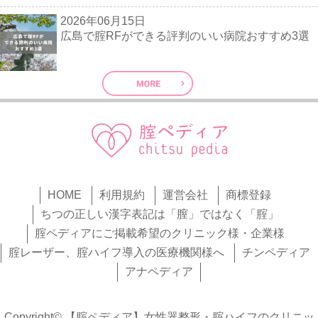
2026年06月15日
広島で腟RFができる評判のいい病院おすすめ3選
HOME
利用規約
運営会社
商標登録
ちつの正しい漢字表記は「膣」ではなく「腟」
腟ペディアにご掲載希望のクリニック様・企業様
腟レーザー、腟ハイフ導入の医療機関様へ
チンペディア
アナペディア
Copyright© 【腟ペディア】女性器整形・腟ハイフのクリニッ