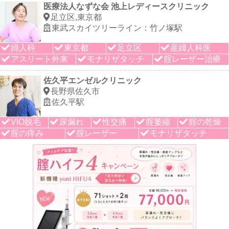
医療法人なずな会 池上レディースクリニック
足立区,東京都
東武スカイツリーライン：竹ノ塚駅
婦人科
東京都
足立区
産婦人科医
アスリート外来
モナリザタッチ
腟レーザー治療
佐久平エンゼルクリニック
長野県佐久市
佐久平駅
VIO脱毛
尿漏れ
性交痛
腟萎縮
腟の乾燥
腟の痒み
腟レーザー
モナリザタッチ