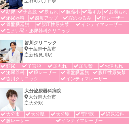
谷町六丁目駅
頻尿
子宮脱
尿もれ
腟縮小
黒ずみ
お湯もれ
泌尿器科
感度アップ
腟のゆるみ
腟レーザー
骨盤臓器脱
腹圧性尿失禁
インティマレーザー
こまい腎・泌尿器科クリニック
皆川クリニック
千葉県千葉市
新検見川駅
頻尿
子宮脱
尿もれ
尿失禁
お湯もれ
泌尿器科
膣レーザー
骨盤臓器脱
腹圧性尿失禁
皆川クリニック
インティマレーザー
大分泌尿器科病院
大分県大分市
大分駅
大分市
大分県
大分駅
専門医
泌尿器科
腟レーザー
インティマレーザー