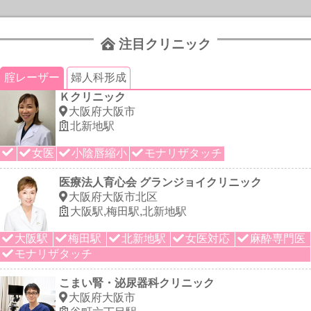
注目クリニック
腟レーザー
婦人科形成
Ｋクリニック
大阪府大阪市
北新地駅
女医
小陰唇縮小
モナリザタッチ
医療法人育心会 グランジョイクリニック
大阪府大阪市北区
大阪駅,梅田駅,北新地駅
大阪駅
梅田駅
北新地駅
女医対応
麻酔専門医
モナリザタッチ
こまい腎・泌尿器科クリニック
大阪府大阪市