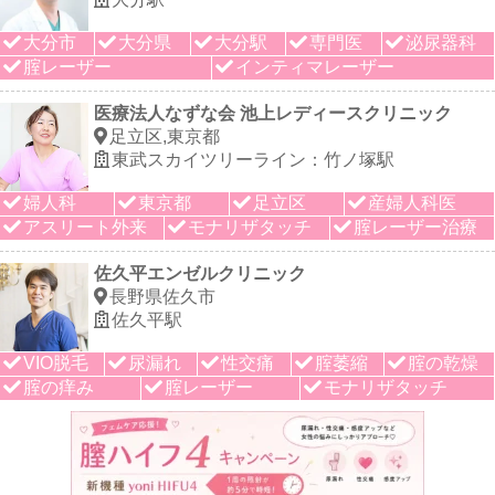
大分市
大分県
大分駅
専門医
泌尿器科
腟レーザー
インティマレーザー
医療法人なずな会 池上レディースクリニック
足立区,東京都
東武スカイツリーライン：竹ノ塚駅
婦人科
東京都
足立区
産婦人科医
アスリート外来
モナリザタッチ
腟レーザー治療
佐久平エンゼルクリニック
長野県佐久市
佐久平駅
VIO脱毛
尿漏れ
性交痛
腟萎縮
腟の乾燥
腟の痒み
腟レーザー
モナリザタッチ