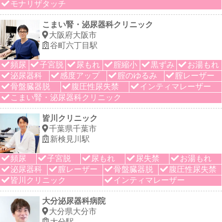
モナリザタッチ
こまい腎・泌尿器科クリニック
大阪府大阪市
谷町六丁目駅
頻尿
子宮脱
尿もれ
腟縮小
黒ずみ
お湯もれ
泌尿器科
感度アップ
腟のゆるみ
腟レーザー
骨盤臓器脱
腹圧性尿失禁
インティマレーザー
こまい腎・泌尿器科クリニック
皆川クリニック
千葉県千葉市
新検見川駅
頻尿
子宮脱
尿もれ
尿失禁
お湯もれ
泌尿器科
膣レーザー
骨盤臓器脱
腹圧性尿失禁
皆川クリニック
インティマレーザー
大分泌尿器科病院
大分県大分市
大分駅