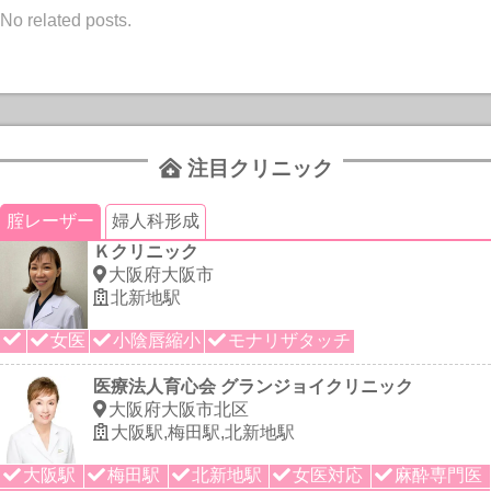
No related posts.
注目クリニック
腟レーザー
婦人科形成
Ｋクリニック
大阪府大阪市
北新地駅
女医
小陰唇縮小
モナリザタッチ
医療法人育心会 グランジョイクリニック
大阪府大阪市北区
大阪駅,梅田駅,北新地駅
大阪駅
梅田駅
北新地駅
女医対応
麻酔専門医