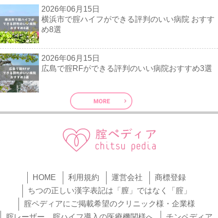
2026年06月15日
横浜市で腟ハイフができる評判のいい病院 おすす
め8選
2026年06月15日
広島で腟RFができる評判のいい病院おすすめ3選
HOME
利用規約
運営会社
商標登録
ちつの正しい漢字表記は「膣」ではなく「腟」
腟ペディアにご掲載希望のクリニック様・企業様
腟レーザー、腟ハイフ導入の医療機関様へ
チンペディア