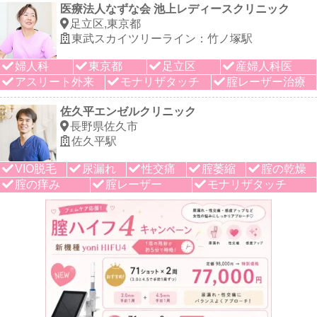
医療法人なずな会 池上レディースクリニック
足立区,東京都
東武スカイツリーライン：竹ノ塚駅
婦人科
東京都
足立区
産婦人科医
アスリート外来
モナリザタッチ
腟レーザー治療
佐久平エンゼルクリニック
長野県佐久市
佐久平駅
VIO脱毛
尿漏れ
性交痛
腟萎縮
腟の乾燥
腟の痒み
腟レーザー
モナリザタッチ