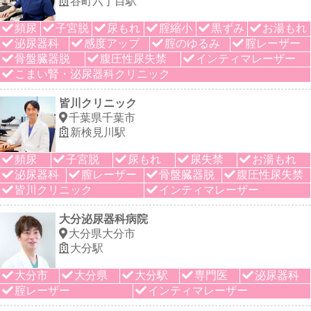
谷町六丁目駅
頻尿
子宮脱
尿もれ
腟縮小
黒ずみ
お湯もれ
泌尿器科
感度アップ
腟のゆるみ
腟レーザー
骨盤臓器脱
腹圧性尿失禁
インティマレーザー
こまい腎・泌尿器科クリニック
皆川クリニック
千葉県千葉市
新検見川駅
頻尿
子宮脱
尿もれ
尿失禁
お湯もれ
泌尿器科
膣レーザー
骨盤臓器脱
腹圧性尿失禁
皆川クリニック
インティマレーザー
大分泌尿器科病院
大分県大分市
大分駅
大分市
大分県
大分駅
専門医
泌尿器科
腟レーザー
インティマレーザー