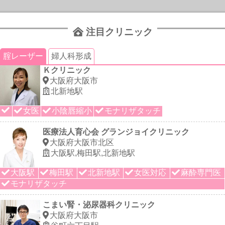
注目クリニック
腟レーザー
婦人科形成
Ｋクリニック
大阪府大阪市
北新地駅
女医
小陰唇縮小
モナリザタッチ
医療法人育心会 グランジョイクリニック
大阪府大阪市北区
大阪駅,梅田駅,北新地駅
大阪駅
梅田駅
北新地駅
女医対応
麻酔専門医
モナリザタッチ
こまい腎・泌尿器科クリニック
大阪府大阪市