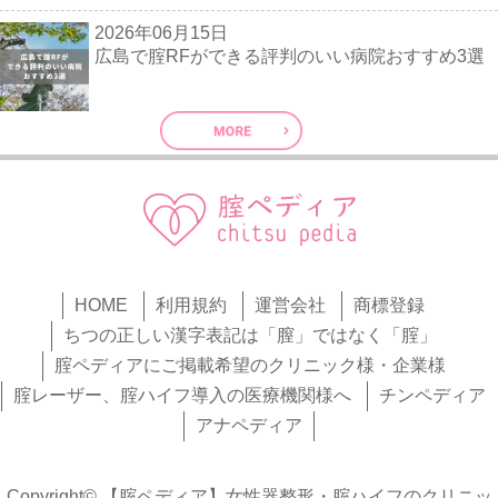
2026年06月15日
広島で腟RFができる評判のいい病院おすすめ3選
HOME
利用規約
運営会社
商標登録
ちつの正しい漢字表記は「膣」ではなく「腟」
腟ペディアにご掲載希望のクリニック様・企業様
腟レーザー、腟ハイフ導入の医療機関様へ
チンペディア
アナペディア
Copyright© 【腟ペディア】女性器整形・腟ハイフのクリニッ