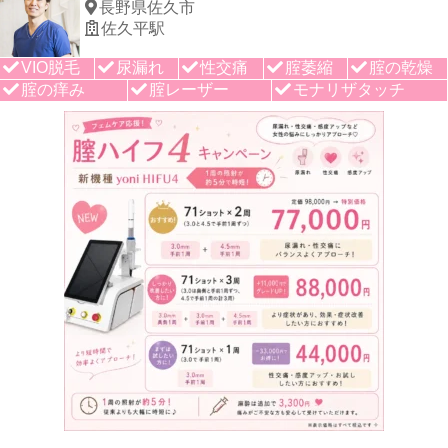
長野県佐久市
佐久平駅
VIO脱毛
尿漏れ
性交痛
腟萎縮
腟の乾燥
腟の痒み
腟レーザー
モナリザタッチ