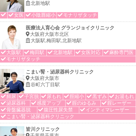
北新地駅
女医
小陰唇縮小
モナリザタッチ
医療法人育心会 グランジョイクリニック
大阪府大阪市北区
大阪駅,梅田駅,北新地駅
大阪駅
梅田駅
北新地駅
女医対応
麻酔専門医
モナリザタッチ
こまい腎・泌尿器科クリニック
大阪府大阪市
谷町六丁目駅
頻尿
子宮脱
尿もれ
腟縮小
黒ずみ
お湯もれ
泌尿器科
感度アップ
腟のゆるみ
腟レーザー
骨盤臓器脱
腹圧性尿失禁
インティマレーザー
こまい腎・泌尿器科クリニック
皆川クリニック
千葉県千葉市