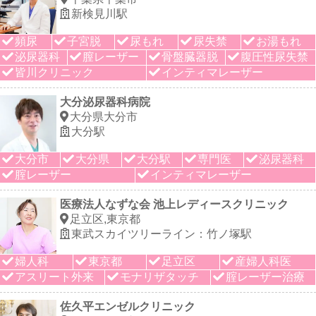
新検見川駅
頻尿
子宮脱
尿もれ
尿失禁
お湯もれ
泌尿器科
膣レーザー
骨盤臓器脱
腹圧性尿失禁
皆川クリニック
インティマレーザー
大分泌尿器科病院
大分県大分市
大分駅
大分市
大分県
大分駅
専門医
泌尿器科
腟レーザー
インティマレーザー
医療法人なずな会 池上レディースクリニック
足立区,東京都
東武スカイツリーライン：竹ノ塚駅
婦人科
東京都
足立区
産婦人科医
アスリート外来
モナリザタッチ
腟レーザー治療
佐久平エンゼルクリニック