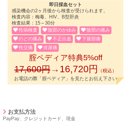
即日採血セット
感染機会の2ヶ月後から検査が受けられます。
検査内容：梅毒、HIV、B型肝炎
検査結果：15～30分
性病検査
陰部のかゆみ
陰部の痛み
のどの痛み
不正出血
下腹部痛
性交痛
排尿痛
腟ペディア特典5%off
→16,720円
17,600円
（税込）
お電話の際「腟ペディア」を見たとお伝え下さい
お支払方法
PayPay
、
クレジットカード
、
現金