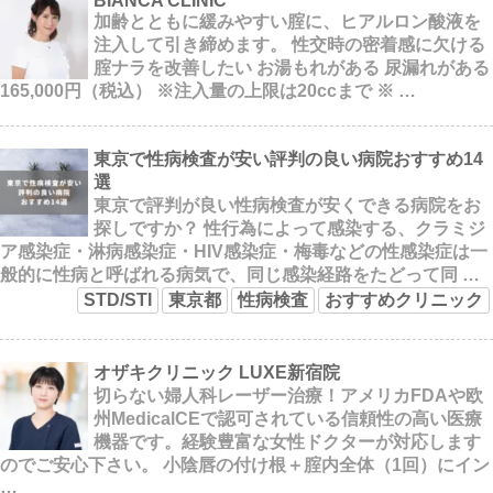
BIANCA CLINIC
加齢とともに緩みやすい腟に、ヒアルロン酸液を
注入して引き締めます。 性交時の密着感に欠ける
腟ナラを改善したい お湯もれがある 尿漏れがある
165,000円（税込） ※注入量の上限は20ccまで ※ …
東京で性病検査が安い評判の良い病院おすすめ14
選
東京で評判が良い性病検査が安くできる病院をお
探しですか？ 性行為によって感染する、クラミジ
ア感染症・淋病感染症・HIV感染症・梅毒などの性感染症は一
般的に性病と呼ばれる病気で、同じ感染経路をたどって同 …
STD/STI
東京都
性病検査
おすすめクリニック
オザキクリニック LUXE新宿院
切らない婦人科レーザー治療！アメリカFDAや欧
州MedicalCEで認可されている信頼性の高い医療
機器です。経験豊富な女性ドクターが対応します
のでご安心下さい。 小陰唇の付け根＋腟内全体（1回）にイン
…