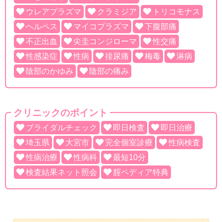
ウレアプラズマ
クラミジア
トリコモナス
ヘルペス
マイコプラズマ
下腹部痛
不正出血
尖圭コンジローマ
性交痛
性感染症
性病
排尿痛
梅毒
淋病
陰部のかゆみ
陰部の痛み
クリニックのポイント
ブライダルチェック
即日検査
即日治療
埼玉県
大宮市
完全個室診療
性病検査
性病治療
性病科
最短10分
検査結果ネット照会
腟ペディア特典