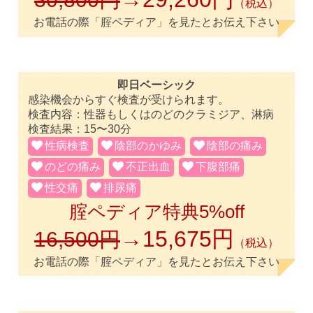
（税込）
お電話の際「腟ペディア」を見たとお伝え下さい
即日ベーシック
感染機会からすぐ検査が受けられます。
検査内容：性器もしくはのどのクラミジア、淋病
検査結果：15〜30分
性病検査
陰部のかゆみ
陰部の痛み
のどの痛み
不正出血
下腹部痛
性交痛
排尿痛
腟ペディア特典5%off
→15,675円
16,500円
（税込）
お電話の際「腟ペディア」を見たとお伝え下さい