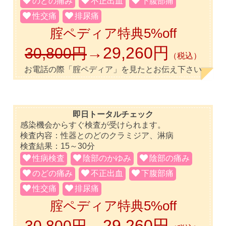
のどの痛み
不正出血
下腹部痛
性交痛
排尿痛
腟ペディア特典5%off
→29,260円
30,800円
（税込）
お電話の際「腟ペディア」を見たとお伝え下さい
即日トータルチェック
感染機会からすぐ検査が受けられます。
検査内容：性器とのどのクラミジア、淋病
検査結果：15～30分
性病検査
陰部のかゆみ
陰部の痛み
のどの痛み
不正出血
下腹部痛
性交痛
排尿痛
腟ペディア特典5%off
→29,260円
30,800円