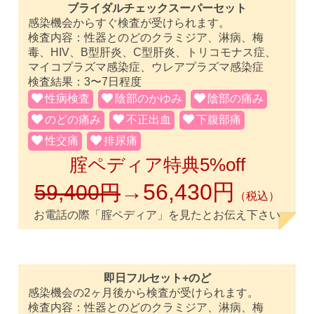
ブライダルチェックスーパーセット
感染機会からすぐ検査が受けられます。
検査内容：性器とのどのクラミジア、淋病、梅
毒、HIV、B型肝炎、C型肝炎、トリコモナス症、
マイコプラズマ感染症、ウレアプラズマ感染症
検査結果：3〜7日程度
性病検査
陰部のかゆみ
陰部の痛み
のどの痛み
不正出血
下腹部痛
性交痛
排尿痛
腟ペディア特典5%off
→56,430円
59,400円
（税込）
お電話の際「腟ペディア」を見たとお伝え下さい
即日フルセット+のど
感染機会の2ヶ月後から検査が受けられます。
検査内容：性器とのどのクラミジア、淋病、梅