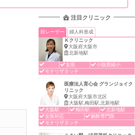
注目クリニック
腟レーザー
婦人科形成
Ｋクリニック
大阪府大阪市
北新地駅
女医
小陰唇縮小
モナリザタッチ
医療法人育心会 グランジョイク
リニック
大阪府大阪市北区
大阪駅,梅田駅,北新地駅
大阪駅
梅田駅
北新地駅
女医対応
麻酔専門医
モナリザタッチ