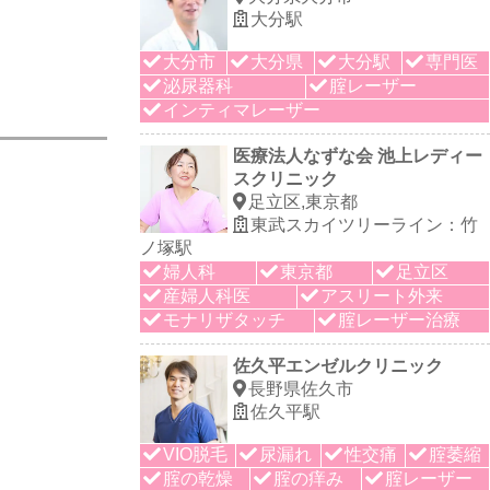
大分駅
大分市
大分県
大分駅
専門医
泌尿器科
腟レーザー
インティマレーザー
医療法人なずな会 池上レディー
スクリニック
足立区,東京都
東武スカイツリーライン：竹
ノ塚駅
婦人科
東京都
足立区
産婦人科医
アスリート外来
モナリザタッチ
腟レーザー治療
佐久平エンゼルクリニック
長野県佐久市
佐久平駅
VIO脱毛
尿漏れ
性交痛
腟萎縮
腟の乾燥
腟の痒み
腟レーザー