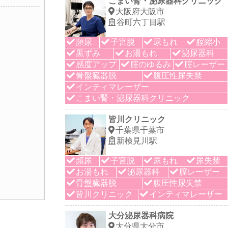
こまい腎・泌尿器科クリニック
大阪府大阪市
谷町六丁目駅
頻尿
子宮脱
尿もれ
腟縮小
黒ずみ
お湯もれ
泌尿器科
感度アップ
腟のゆるみ
腟レーザー
骨盤臓器脱
腹圧性尿失禁
インティマレーザー
こまい腎・泌尿器科クリニック
皆川クリニック
千葉県千葉市
新検見川駅
頻尿
子宮脱
尿もれ
尿失禁
お湯もれ
泌尿器科
膣レーザー
骨盤臓器脱
腹圧性尿失禁
皆川クリニック
インティマレーザー
大分泌尿器科病院
大分県大分市