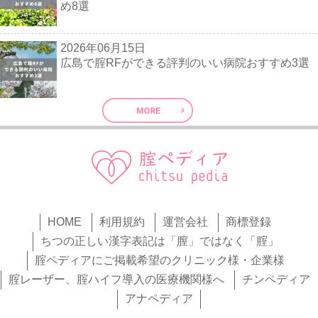
め8選
2026年06月15日
広島で腟RFができる評判のいい病院おすすめ3選
HOME
利用規約
運営会社
商標登録
ちつの正しい漢字表記は「膣」ではなく「腟」
腟ペディアにご掲載希望のクリニック様・企業様
腟レーザー、腟ハイフ導入の医療機関様へ
チンペディア
アナペディア