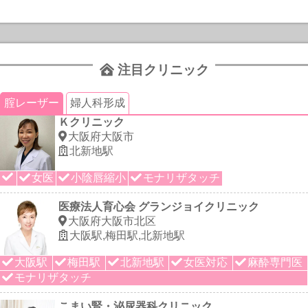
注目クリニック
腟レーザー
婦人科形成
Ｋクリニック
大阪府大阪市
北新地駅
女医
小陰唇縮小
モナリザタッチ
医療法人育心会 グランジョイクリニック
大阪府大阪市北区
大阪駅,梅田駅,北新地駅
大阪駅
梅田駅
北新地駅
女医対応
麻酔専門医
モナリザタッチ
こまい腎・泌尿器科クリニック