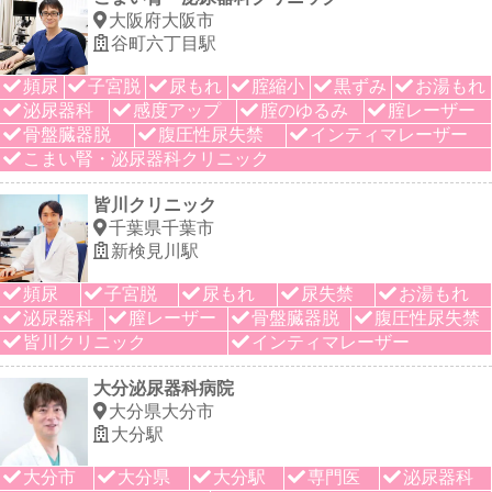
大阪府大阪市
谷町六丁目駅
頻尿
子宮脱
尿もれ
腟縮小
黒ずみ
お湯もれ
泌尿器科
感度アップ
腟のゆるみ
腟レーザー
骨盤臓器脱
腹圧性尿失禁
インティマレーザー
こまい腎・泌尿器科クリニック
皆川クリニック
千葉県千葉市
新検見川駅
頻尿
子宮脱
尿もれ
尿失禁
お湯もれ
泌尿器科
膣レーザー
骨盤臓器脱
腹圧性尿失禁
皆川クリニック
インティマレーザー
大分泌尿器科病院
大分県大分市
大分駅
大分市
大分県
大分駅
専門医
泌尿器科