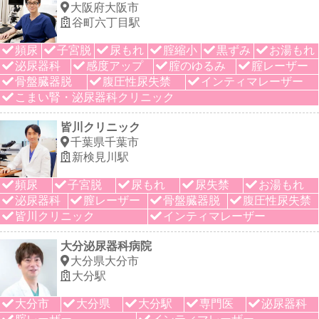
大阪府大阪市
谷町六丁目駅
頻尿
子宮脱
尿もれ
腟縮小
黒ずみ
お湯もれ
泌尿器科
感度アップ
腟のゆるみ
腟レーザー
骨盤臓器脱
腹圧性尿失禁
インティマレーザー
こまい腎・泌尿器科クリニック
皆川クリニック
千葉県千葉市
新検見川駅
頻尿
子宮脱
尿もれ
尿失禁
お湯もれ
泌尿器科
膣レーザー
骨盤臓器脱
腹圧性尿失禁
皆川クリニック
インティマレーザー
大分泌尿器科病院
大分県大分市
大分駅
大分市
大分県
大分駅
専門医
泌尿器科