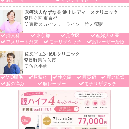
腟レーザー
インティマレーザー
医療法人なずな会 池上レディースクリニック
足立区,東京都
東武スカイツリーライン：竹ノ塚駅
婦人科
東京都
足立区
産婦人科医
アスリート外来
モナリザタッチ
腟レーザー治療
佐久平エンゼルクリニック
長野県佐久市
佐久平駅
VIO脱毛
尿漏れ
性交痛
腟萎縮
腟の乾燥
腟の痒み
腟レーザー
モナリザタッチ