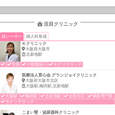
注目クリニック
腟レーザー
婦人科形成
Ｋクリニック
大阪府大阪市
北新地駅
女医
小陰唇縮小
モナリザタッチ
医療法人育心会 グランジョイクリニック
大阪府大阪市北区
大阪駅,梅田駅,北新地駅
大阪駅
梅田駅
北新地駅
女医対応
麻酔専門医
モナリザタッチ
こまい腎・泌尿器科クリニック