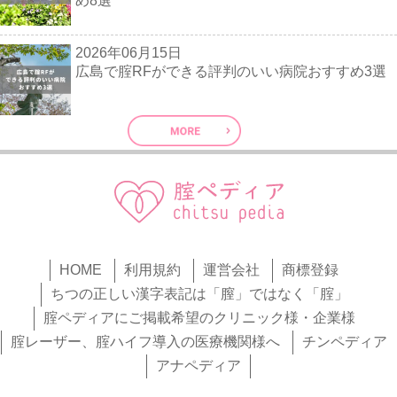
め8選
2026年06月15日
広島で腟RFができる評判のいい病院おすすめ3選
HOME
利用規約
運営会社
商標登録
ちつの正しい漢字表記は「膣」ではなく「腟」
腟ペディアにご掲載希望のクリニック様・企業様
腟レーザー、腟ハイフ導入の医療機関様へ
チンペディア
アナペディア