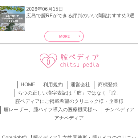
2026年06月15日
広島で腟RFができる評判のいい病院おすすめ3選
HOME
利用規約
運営会社
商標登録
ちつの正しい漢字表記は「膣」ではなく「腟」
腟ペディアにご掲載希望のクリニック様・企業様
腟レーザー、腟ハイフ導入の医療機関様へ
チンペディア
アナペディア
Copyright© 【腟ペディア】女性器整形・腟ハイフのクリニッ