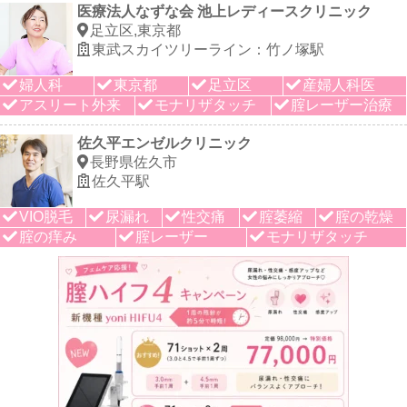
医療法人なずな会 池上レディースクリニック
足立区,東京都
東武スカイツリーライン：竹ノ塚駅
婦人科
東京都
足立区
産婦人科医
アスリート外来
モナリザタッチ
腟レーザー治療
佐久平エンゼルクリニック
長野県佐久市
佐久平駅
VIO脱毛
尿漏れ
性交痛
腟萎縮
腟の乾燥
腟の痒み
腟レーザー
モナリザタッチ