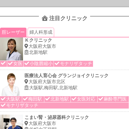
注目クリニック
腟レーザー
婦人科形成
Ｋクリニック
大阪府大阪市
北新地駅
女医
小陰唇縮小
モナリザタッチ
医療法人育心会 グランジョイクリニック
大阪府大阪市北区
大阪駅,梅田駅,北新地駅
大阪駅
梅田駅
北新地駅
女医対応
麻酔専門医
モナリザタッチ
こまい腎・泌尿器科クリニック
大阪府大阪市