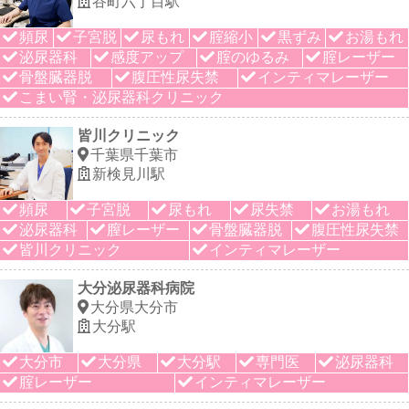
谷町六丁目駅
頻尿
子宮脱
尿もれ
腟縮小
黒ずみ
お湯もれ
泌尿器科
感度アップ
腟のゆるみ
腟レーザー
骨盤臓器脱
腹圧性尿失禁
インティマレーザー
こまい腎・泌尿器科クリニック
皆川クリニック
千葉県千葉市
新検見川駅
頻尿
子宮脱
尿もれ
尿失禁
お湯もれ
泌尿器科
膣レーザー
骨盤臓器脱
腹圧性尿失禁
皆川クリニック
インティマレーザー
大分泌尿器科病院
大分県大分市
大分駅
大分市
大分県
大分駅
専門医
泌尿器科
腟レーザー
インティマレーザー