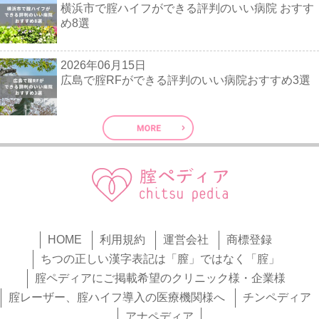
横浜市で腟ハイフができる評判のいい病院 おすす
め8選
2026年06月15日
広島で腟RFができる評判のいい病院おすすめ3選
HOME
利用規約
運営会社
商標登録
ちつの正しい漢字表記は「膣」ではなく「腟」
腟ペディアにご掲載希望のクリニック様・企業様
腟レーザー、腟ハイフ導入の医療機関様へ
チンペディア
アナペディア