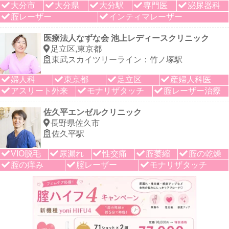
大分市
大分県
大分駅
専門医
泌尿器科
腟レーザー
インティマレーザー
医療法人なずな会 池上レディースクリニック
足立区,東京都
東武スカイツリーライン：竹ノ塚駅
婦人科
東京都
足立区
産婦人科医
アスリート外来
モナリザタッチ
腟レーザー治療
佐久平エンゼルクリニック
長野県佐久市
佐久平駅
VIO脱毛
尿漏れ
性交痛
腟萎縮
腟の乾燥
腟の痒み
腟レーザー
モナリザタッチ