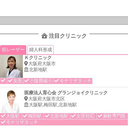
注目クリニック
腟レーザー
婦人科形成
Ｋクリニック
大阪府大阪市
北新地駅
女医
小陰唇縮小
モナリザタッチ
医療法人育心会 グランジョイクリニック
大阪府大阪市北区
大阪駅,梅田駅,北新地駅
大阪駅
梅田駅
北新地駅
女医対応
麻酔専門医
モナリザタッチ