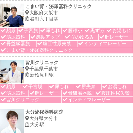
こまい腎・泌尿器科クリニック
大阪府大阪市
谷町六丁目駅
頻尿
子宮脱
尿もれ
腟縮小
黒ずみ
お湯もれ
泌尿器科
感度アップ
腟のゆるみ
腟レーザー
骨盤臓器脱
腹圧性尿失禁
インティマレーザー
こまい腎・泌尿器科クリニック
皆川クリニック
千葉県千葉市
新検見川駅
頻尿
子宮脱
尿もれ
尿失禁
お湯もれ
泌尿器科
膣レーザー
骨盤臓器脱
腹圧性尿失禁
皆川クリニック
インティマレーザー
大分泌尿器科病院
大分県大分市
大分駅