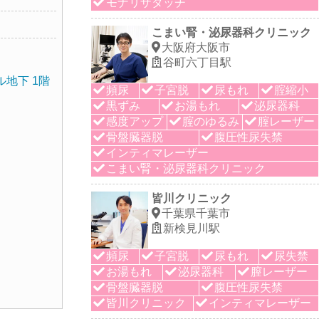
モナリザタッチ
こまい腎・泌尿器科クリニック
大阪府大阪市
谷町六丁目駅
ル地下 1階
頻尿
子宮脱
尿もれ
腟縮小
黒ずみ
お湯もれ
泌尿器科
感度アップ
腟のゆるみ
腟レーザー
骨盤臓器脱
腹圧性尿失禁
インティマレーザー
こまい腎・泌尿器科クリニック
皆川クリニック
千葉県千葉市
新検見川駅
頻尿
子宮脱
尿もれ
尿失禁
お湯もれ
泌尿器科
膣レーザー
骨盤臓器脱
腹圧性尿失禁
皆川クリニック
インティマレーザー