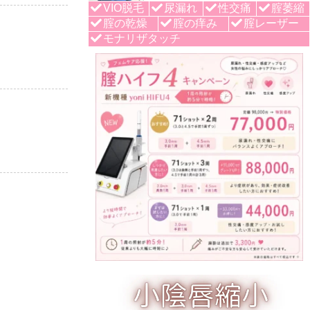
VIO脱毛
尿漏れ
性交痛
腟萎縮
腟の乾燥
腟の痒み
腟レーザー
モナリザタッチ