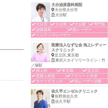
大分泌尿器科病院
大分県大分市
大分駅
大分市
大分県
大分駅
専門医
泌尿器科
腟レーザー
インティマレーザー
医療法人なずな会 池上レディー
スクリニック
足立区,東京都
東武スカイツリーライン：竹
ノ塚駅
婦人科
東京都
足立区
産婦人科医
アスリート外来
モナリザタッチ
腟レーザー治療
佐久平エンゼルクリニック
長野県佐久市
佐久平駅