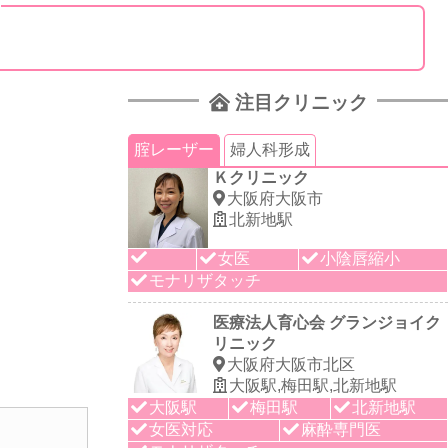
注目クリニック
腟レーザー
婦人科形成
Ｋクリニック
大阪府大阪市
北新地駅
女医
小陰唇縮小
モナリザタッチ
医療法人育心会 グランジョイク
リニック
大阪府大阪市北区
大阪駅,梅田駅,北新地駅
大阪駅
梅田駅
北新地駅
女医対応
麻酔専門医