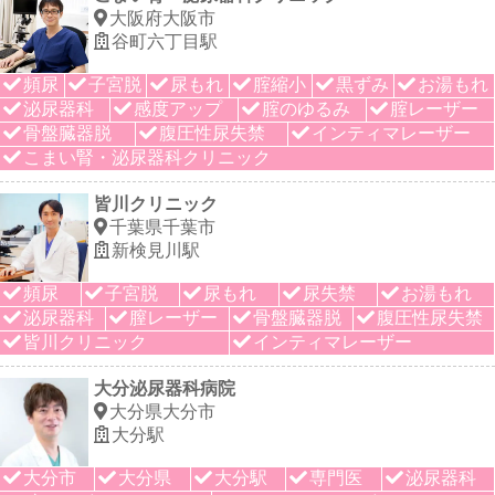
大阪府大阪市
谷町六丁目駅
頻尿
子宮脱
尿もれ
腟縮小
黒ずみ
お湯もれ
泌尿器科
感度アップ
腟のゆるみ
腟レーザー
骨盤臓器脱
腹圧性尿失禁
インティマレーザー
こまい腎・泌尿器科クリニック
皆川クリニック
千葉県千葉市
新検見川駅
頻尿
子宮脱
尿もれ
尿失禁
お湯もれ
泌尿器科
膣レーザー
骨盤臓器脱
腹圧性尿失禁
皆川クリニック
インティマレーザー
大分泌尿器科病院
大分県大分市
大分駅
大分市
大分県
大分駅
専門医
泌尿器科