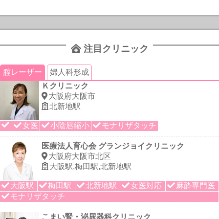
注目クリニック
腟レーザー
婦人科形成
Ｋクリニック
大阪府大阪市
北新地駅
女医
小陰唇縮小
モナリザタッチ
医療法人育心会 グランジョイクリニック
大阪府大阪市北区
大阪駅,梅田駅,北新地駅
大阪駅
梅田駅
北新地駅
女医対応
麻酔専門医
モナリザタッチ
こまい腎・泌尿器科クリニック