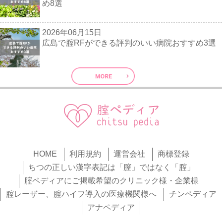
め8選
2026年06月15日
広島で腟RFができる評判のいい病院おすすめ3選
HOME
利用規約
運営会社
商標登録
ちつの正しい漢字表記は「膣」ではなく「腟」
腟ペディアにご掲載希望のクリニック様・企業様
腟レーザー、腟ハイフ導入の医療機関様へ
チンペディア
アナペディア