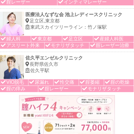
腟レーザー
インティマレーザー
医療法人なずな会 池上レディースクリニック
足立区,東京都
東武スカイツリーライン：竹ノ塚駅
婦人科
東京都
足立区
産婦人科医
アスリート外来
モナリザタッチ
腟レーザー治療
佐久平エンゼルクリニック
長野県佐久市
佐久平駅
VIO脱毛
尿漏れ
性交痛
腟萎縮
腟の乾燥
腟の痒み
腟レーザー
モナリザタッチ