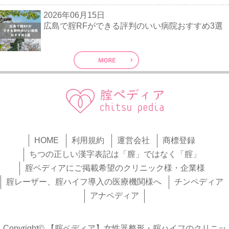
2026年06月15日
広島で腟RFができる評判のいい病院おすすめ3選
HOME
利用規約
運営会社
商標登録
ちつの正しい漢字表記は「膣」ではなく「腟」
腟ペディアにご掲載希望のクリニック様・企業様
腟レーザー、腟ハイフ導入の医療機関様へ
チンペディア
アナペディア
Copyright© 【腟ペディア】女性器整形・腟ハイフのクリニッ