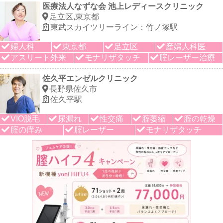
医療法人なずな会 池上レディースクリニック
足立区,東京都
東武スカイツリーライン：竹ノ塚駅
婦人科
東京都
足立区
産婦人科医
アスリート外来
モナリザタッチ
腟レーザー治療
佐久平エンゼルクリニック
長野県佐久市
佐久平駅
VIO脱毛
尿漏れ
性交痛
腟萎縮
腟の乾燥
腟の痒み
腟レーザー
モナリザタッチ