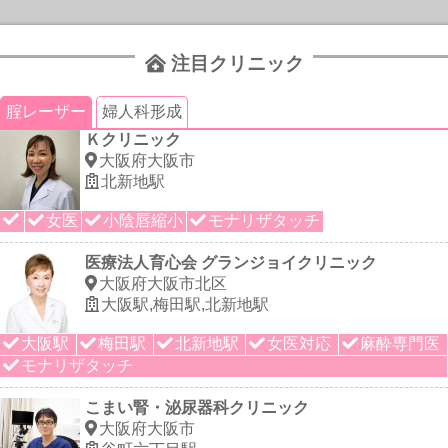
注目クリニック
腟レーザー
婦人科形成
Ｋクリニック
大阪府大阪市
北新地駅
女医
小陰唇縮小
モナリザタッチ
医療法人育心会 グランジョイクリニック
大阪府大阪市北区
大阪駅,梅田駅,北新地駅
大阪駅
梅田駅
北新地駅
女医対応
麻酔専門医
モナリザタッチ
こまい腎・泌尿器科クリニック
大阪府大阪市