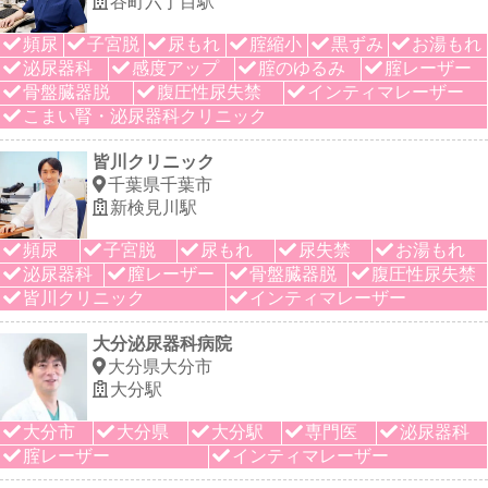
谷町六丁目駅
頻尿
子宮脱
尿もれ
腟縮小
黒ずみ
お湯もれ
泌尿器科
感度アップ
腟のゆるみ
腟レーザー
骨盤臓器脱
腹圧性尿失禁
インティマレーザー
こまい腎・泌尿器科クリニック
皆川クリニック
千葉県千葉市
新検見川駅
頻尿
子宮脱
尿もれ
尿失禁
お湯もれ
泌尿器科
膣レーザー
骨盤臓器脱
腹圧性尿失禁
皆川クリニック
インティマレーザー
大分泌尿器科病院
大分県大分市
大分駅
大分市
大分県
大分駅
専門医
泌尿器科
腟レーザー
インティマレーザー