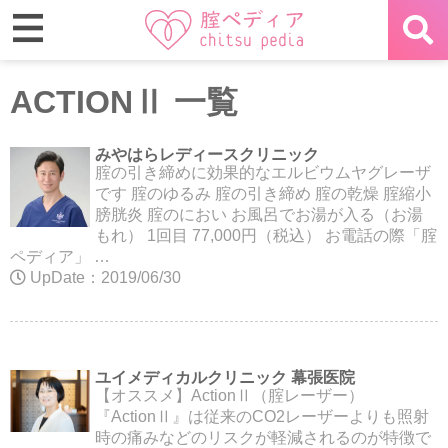
ACTIONⅡ 一覧
みやはらレディースクリニック
腟の引き締めに効果的なエルビウムヤグレーザ
です 腟のゆるみ 腟の引き締め 腟の乾燥 腟縮小
膀胱炎 腟のにおい お風呂でお湯が入る（お湯
もれ） 1回目 77,000円（税込） お電話の際「腟
ペディア」 …
UpDate：2019/06/30
ユイメディカルクリニック 幕張医院
【オススメ】ActionⅡ（腟レーザー）
『ActionⅡ』は従来のCO2レーザーよりも照射
時の痛みなどのリスクが軽減されるのが特徴で