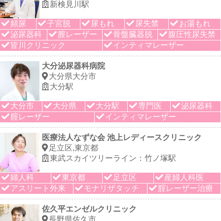
新検見川駅
頻尿
子宮脱
尿もれ
尿失禁
お湯もれ
泌尿器科
膣レーザー
骨盤臓器脱
腹圧性尿失禁
皆川クリニック
インティマレーザー
大分泌尿器科病院
大分県大分市
大分駅
大分市
大分県
大分駅
専門医
泌尿器科
腟レーザー
インティマレーザー
医療法人なずな会 池上レディースクリニック
足立区,東京都
東武スカイツリーライン：竹ノ塚駅
婦人科
東京都
足立区
産婦人科医
アスリート外来
モナリザタッチ
腟レーザー治療
佐久平エンゼルクリニック
長野県佐久市