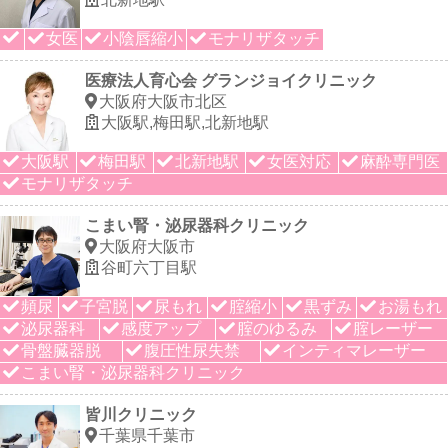
女医
小陰唇縮小
モナリザタッチ
医療法人育心会 グランジョイクリニック
大阪府大阪市北区
大阪駅,梅田駅,北新地駅
大阪駅
梅田駅
北新地駅
女医対応
麻酔専門医
モナリザタッチ
こまい腎・泌尿器科クリニック
大阪府大阪市
谷町六丁目駅
頻尿
子宮脱
尿もれ
腟縮小
黒ずみ
お湯もれ
泌尿器科
感度アップ
腟のゆるみ
腟レーザー
骨盤臓器脱
腹圧性尿失禁
インティマレーザー
こまい腎・泌尿器科クリニック
皆川クリニック
千葉県千葉市