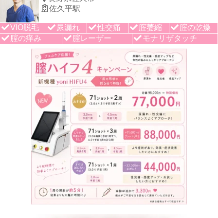
佐久平駅
VIO脱毛
尿漏れ
性交痛
腟萎縮
腟の乾燥
腟の痒み
腟レーザー
モナリザタッチ