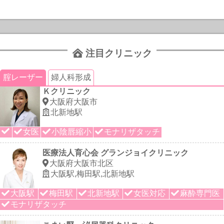
注目クリニック
腟レーザー
婦人科形成
Ｋクリニック
大阪府大阪市
北新地駅
女医
小陰唇縮小
モナリザタッチ
医療法人育心会 グランジョイクリニック
大阪府大阪市北区
大阪駅,梅田駅,北新地駅
大阪駅
梅田駅
北新地駅
女医対応
麻酔専門医
モナリザタッチ