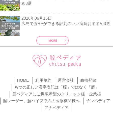
め8選
2026年06月15日
広島で腟RFができる評判のいい病院おすすめ3選
HOME
利用規約
運営会社
商標登録
ちつの正しい漢字表記は「膣」ではなく「腟」
腟ペディアにご掲載希望のクリニック様・企業様
腟レーザー、腟ハイフ導入の医療機関様へ
チンペディア
アナペディア