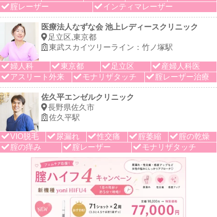
腟レーザー
インティマレーザー
医療法人なずな会 池上レディースクリニック
足立区,東京都
東武スカイツリーライン：竹ノ塚駅
婦人科
東京都
足立区
産婦人科医
アスリート外来
モナリザタッチ
腟レーザー治療
佐久平エンゼルクリニック
長野県佐久市
佐久平駅
VIO脱毛
尿漏れ
性交痛
腟萎縮
腟の乾燥
腟の痒み
腟レーザー
モナリザタッチ