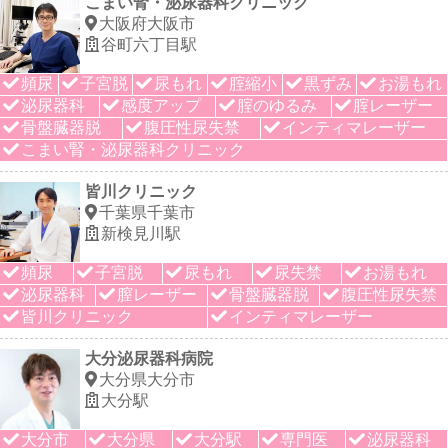
こまい腎・泌尿器科クリニック
大阪府大阪市
谷町六丁目駅
頻尿
子宮脱
尿もれ
腟縮小
黒ずみ
お湯もれ
泌尿器科
感度アップ
腟のゆるみ
腟レーザー
骨盤臓器脱
腹圧性尿失禁
インティマレーザー
こまい腎・泌尿器科クリニック
皆川クリニック
千葉県千葉市
新検見川駅
頻尿
子宮脱
尿もれ
尿失禁
お湯もれ
泌尿器科
膣レーザー
骨盤臓器脱
腹圧性尿失禁
皆川クリニック
インティマレーザー
大分泌尿器科病院
大分県大分市
大分駅
大分市
大分県
大分駅
専門医
泌尿器科