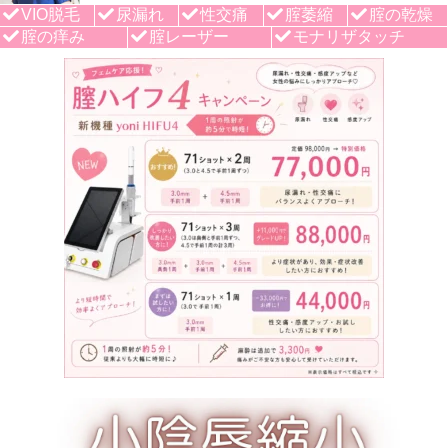
VIO脱毛
尿漏れ
性交痛
腟萎縮
腟の乾燥
腟の痒み
腟レーザー
モナリザタッチ