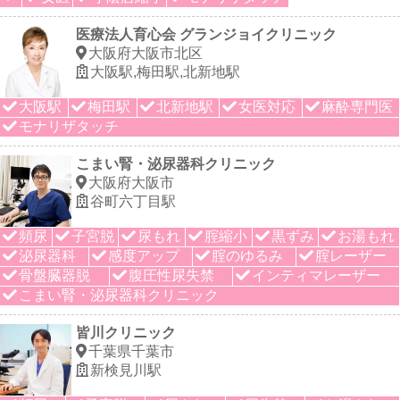
医療法人育心会 グランジョイクリニック
大阪府大阪市北区
大阪駅,梅田駅,北新地駅
大阪駅
梅田駅
北新地駅
女医対応
麻酔専門医
モナリザタッチ
こまい腎・泌尿器科クリニック
大阪府大阪市
谷町六丁目駅
頻尿
子宮脱
尿もれ
腟縮小
黒ずみ
お湯もれ
泌尿器科
感度アップ
腟のゆるみ
腟レーザー
骨盤臓器脱
腹圧性尿失禁
インティマレーザー
こまい腎・泌尿器科クリニック
皆川クリニック
千葉県千葉市
新検見川駅