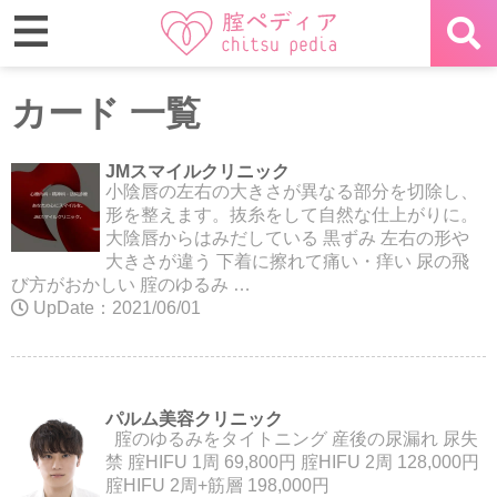
カード 一覧
JMスマイルクリニック
小陰唇の左右の大きさが異なる部分を切除し、
形を整えます。抜糸をして自然な仕上がりに。
大陰唇からはみだしている 黒ずみ 左右の形や
大きさが違う 下着に擦れて痛い・痒い 尿の飛
び方がおかしい 腟のゆるみ …
UpDate：2021/06/01
パルム美容クリニック
腟のゆるみをタイトニング 産後の尿漏れ 尿失
禁 腟HIFU 1周 69,800円 腟HIFU 2周 128,000円
腟HIFU 2周+筋層 198,000円