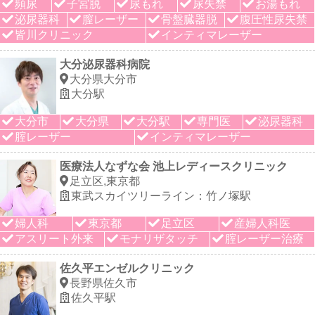
頻尿
子宮脱
尿もれ
尿失禁
お湯もれ
泌尿器科
膣レーザー
骨盤臓器脱
腹圧性尿失禁
皆川クリニック
インティマレーザー
大分泌尿器科病院
大分県大分市
大分駅
大分市
大分県
大分駅
専門医
泌尿器科
腟レーザー
インティマレーザー
医療法人なずな会 池上レディースクリニック
足立区,東京都
東武スカイツリーライン：竹ノ塚駅
婦人科
東京都
足立区
産婦人科医
アスリート外来
モナリザタッチ
腟レーザー治療
佐久平エンゼルクリニック
長野県佐久市
佐久平駅