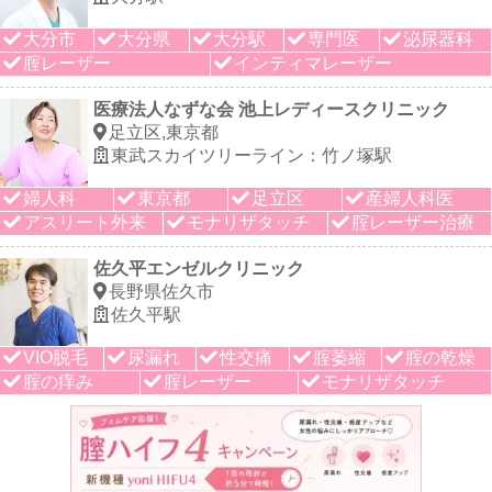
大分市
大分県
大分駅
専門医
泌尿器科
腟レーザー
インティマレーザー
医療法人なずな会 池上レディースクリニック
足立区,東京都
東武スカイツリーライン：竹ノ塚駅
婦人科
東京都
足立区
産婦人科医
アスリート外来
モナリザタッチ
腟レーザー治療
佐久平エンゼルクリニック
長野県佐久市
佐久平駅
VIO脱毛
尿漏れ
性交痛
腟萎縮
腟の乾燥
腟の痒み
腟レーザー
モナリザタッチ