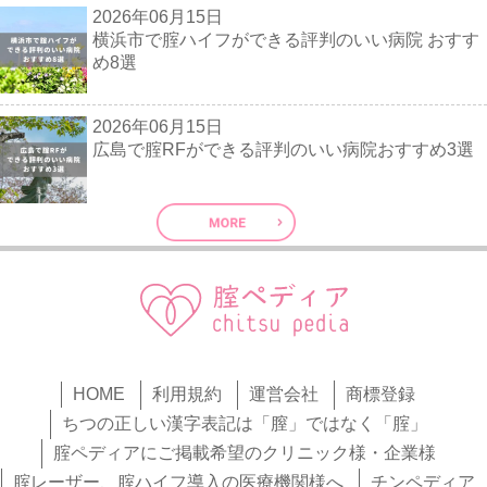
2026年06月15日
横浜市で腟ハイフができる評判のいい病院 おすす
め8選
2026年06月15日
広島で腟RFができる評判のいい病院おすすめ3選
HOME
利用規約
運営会社
商標登録
ちつの正しい漢字表記は「膣」ではなく「腟」
腟ペディアにご掲載希望のクリニック様・企業様
腟レーザー、腟ハイフ導入の医療機関様へ
チンペディア