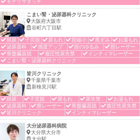
モナリザタッチ
こまい腎・泌尿器科クリニック
大阪府大阪市
谷町六丁目駅
頻尿
子宮脱
尿もれ
腟縮小
黒ずみ
お湯もれ
泌尿器科
感度アップ
腟のゆるみ
腟レーザー
骨盤臓器脱
腹圧性尿失禁
インティマレーザー
こまい腎・泌尿器科クリニック
皆川クリニック
千葉県千葉市
新検見川駅
頻尿
子宮脱
尿もれ
尿失禁
お湯もれ
泌尿器科
膣レーザー
骨盤臓器脱
腹圧性尿失禁
皆川クリニック
インティマレーザー
大分泌尿器科病院
大分県大分市
大分駅