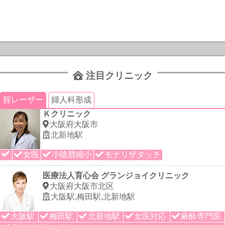
注目クリニック
腟レーザー
婦人科形成
Ｋクリニック
大阪府大阪市
北新地駅
女医
小陰唇縮小
モナリザタッチ
医療法人育心会 グランジョイクリニック
大阪府大阪市北区
大阪駅,梅田駅,北新地駅
大阪駅
梅田駅
北新地駅
女医対応
麻酔専門医