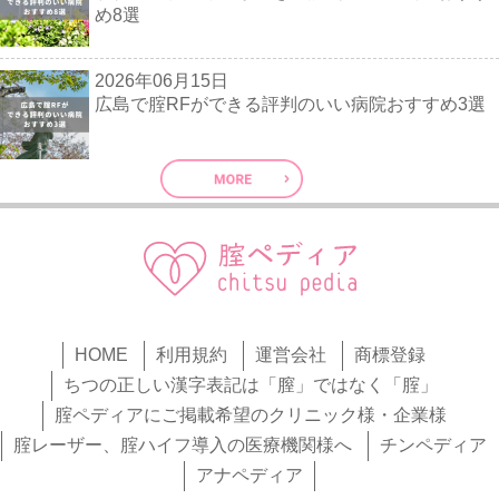
め8選
2026年06月15日
広島で腟RFができる評判のいい病院おすすめ3選
HOME
利用規約
運営会社
商標登録
ちつの正しい漢字表記は「膣」ではなく「腟」
腟ペディアにご掲載希望のクリニック様・企業様
腟レーザー、腟ハイフ導入の医療機関様へ
チンペディア
アナペディア