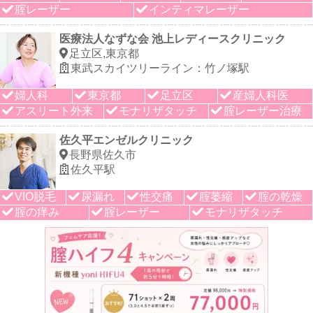
腟レーザー
インティマレーザー
医療法人なずな会 池上レディースクリニック
足立区,東京都
東武スカイツリーライン：竹ノ塚駅
婦人科
東京都
足立区
産婦人科医
アスリート外来
モナリザタッチ
腟レーザー治療
佐久平エンゼルクリニック
長野県佐久市
佐久平駅
VIO脱毛
尿漏れ
性交痛
腟萎縮
腟の乾燥
腟の痒み
腟レーザー
モナリザタッチ