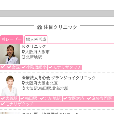
注目クリニック
腟レーザー
婦人科形成
Ｋクリニック
大阪府大阪市
北新地駅
女医
小陰唇縮小
モナリザタッチ
医療法人育心会 グランジョイクリニック
大阪府大阪市北区
大阪駅,梅田駅,北新地駅
大阪駅
梅田駅
北新地駅
女医対応
麻酔専門医
モナリザタッチ