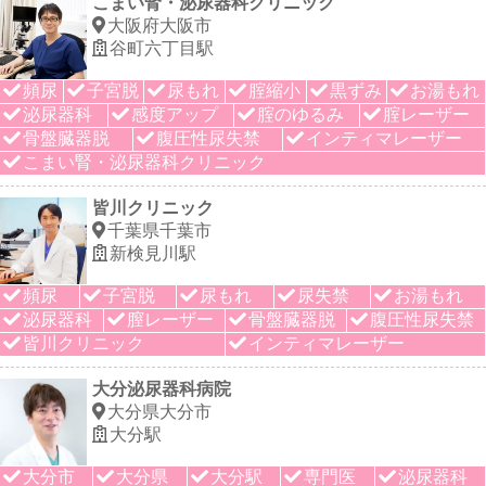
こまい腎・泌尿器科クリニック
大阪府大阪市
谷町六丁目駅
頻尿
子宮脱
尿もれ
腟縮小
黒ずみ
お湯もれ
泌尿器科
感度アップ
腟のゆるみ
腟レーザー
骨盤臓器脱
腹圧性尿失禁
インティマレーザー
こまい腎・泌尿器科クリニック
皆川クリニック
千葉県千葉市
新検見川駅
頻尿
子宮脱
尿もれ
尿失禁
お湯もれ
泌尿器科
膣レーザー
骨盤臓器脱
腹圧性尿失禁
皆川クリニック
インティマレーザー
大分泌尿器科病院
大分県大分市
大分駅
大分市
大分県
大分駅
専門医
泌尿器科