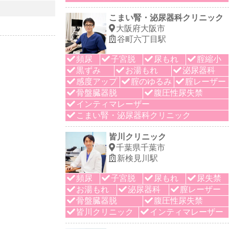
こまい腎・泌尿器科クリニック
大阪府大阪市
谷町六丁目駅
頻尿
子宮脱
尿もれ
腟縮小
黒ずみ
お湯もれ
泌尿器科
感度アップ
腟のゆるみ
腟レーザー
骨盤臓器脱
腹圧性尿失禁
インティマレーザー
こまい腎・泌尿器科クリニック
皆川クリニック
千葉県千葉市
新検見川駅
頻尿
子宮脱
尿もれ
尿失禁
お湯もれ
泌尿器科
膣レーザー
骨盤臓器脱
腹圧性尿失禁
皆川クリニック
インティマレーザー