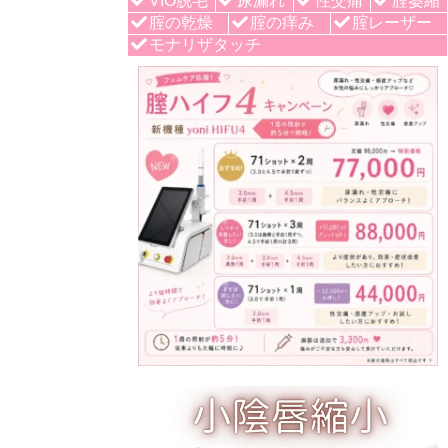
VIO脱毛
尿漏れ
性交痛
腟萎縮
腟の乾燥
腟の痒み
腟レーザー
モナリザタッチ