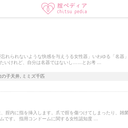
が忘れられないような快感を与えうる女性器」いわゆる「名器
たいけれど、自分は名器ではないし……とお考 …
数の子天井
ミミズ千匹
は、腟内に指を挿入します。爪で腟を傷つけてしまったり、雑
ムです。 指用コンドームに関する女性認知度 …