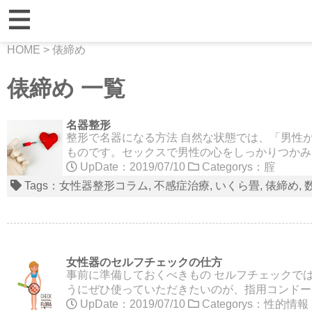
HOME
>
俵締め
俵締め 一覧
名器整形
整形で名器になる方法 自然な状態では、「男性
ものです。セックスで男性の心をしっかりつかみ
UpDate：2019/07/10
Categorys：
腟
Tags：
女性器整形コラム
不感症治療
いくら畳
俵締め
女性器のセルフチェックの仕方
事前に準備しておくべきもの セルフチェックで
うにぜひ使っていただきたいのが、指用コンドー
UpDate：2019/07/10
Categorys：
性的情報