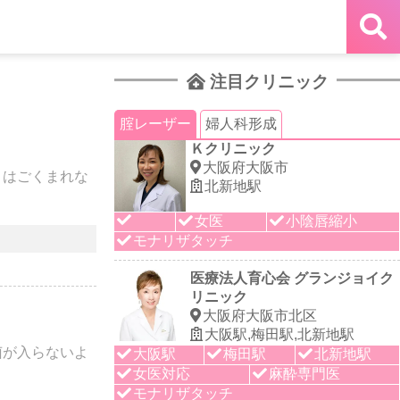
注目クリニック
腟レーザー
婦人科形成
Ｋクリニック
大阪府大阪市
」はごくまれな
北新地駅
女医
小陰唇縮小
モナリザタッチ
医療法人育心会 グランジョイク
リニック
大阪府大阪市北区
大阪駅,梅田駅,北新地駅
菌が入らないよ
大阪駅
梅田駅
北新地駅
女医対応
麻酔専門医
モナリザタッチ