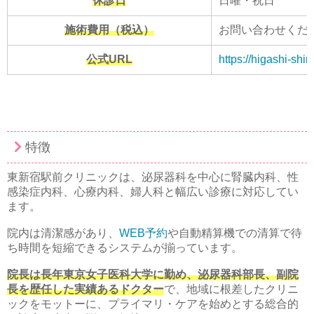
休診日
日曜・祝日
施術費用（税込）
お問い合わせくだ
公式URL
https://higashi-shin
特徴
東新宿駅前クリニックは、泌尿器科を中心に腎臓内科、性
感染症内科、心療内科、婦人科と幅広い診療に対応してい
ます。
院内は清潔感があり、
WEB予約
や自動精算機での清算で待
ち時間を短縮できるシステムが揃っています。
院長は長年東京女子医科大学に勤め、泌尿器科部長、副院
長を歴任した実績あるドクター
で、地域に根差したクリニ
ックをモットーに、プライマリ・ケアを始めとする総合的