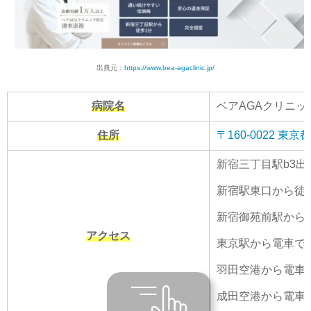
出典元：
https://www.bea-agaclinic.jp/
病院名
ベアAGAクリニッ
住所
〒160-0022 
新宿三丁⽬駅b3出
新宿駅東口から徒
新宿御苑前駅から
アクセス
東京駅から電車で2
羽田空港から電車で
成田空港から電車で