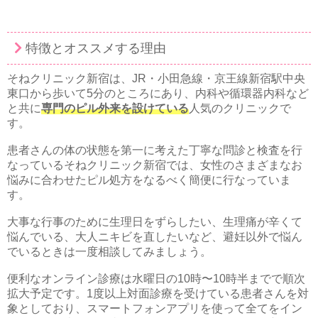
特徴とオススメする理由
そねクリニック新宿は、JR・小田急線・京王線新宿駅中央
東口から歩いて5分のところにあり、内科や循環器内科など
と共に
専門のピル外来を設けている
人気のクリニックで
す。
患者さんの体の状態を第一に考えた丁寧な問診と検査を行
なっているそねクリニック新宿では、女性のさまざまなお
悩みに合わせたピル処方をなるべく簡便に行なっていま
す。
大事な行事のために生理日をずらしたい、生理痛が辛くて
悩んでいる、大人ニキビを直したいなど、避妊以外で悩ん
でいるときは一度相談してみましょう。
便利なオンライン診療は水曜日の10時〜10時半までで順次
拡大予定です。1度以上対面診療を受けている患者さんを対
象としており、スマートフォンアプリを使って全てをイン