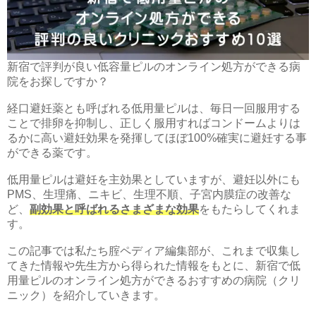
新宿で評判が良い低容量ピルのオンライン処方ができる病
院をお探しですか？
経口避妊薬とも呼ばれる低用量ピルは、毎日一回服用する
ことで排卵を抑制し、正しく服用すればコンドームよりは
るかに高い避妊効果を発揮してほぼ100%確実に避妊する事
ができる薬です。
低用量ピルは避妊を主効果としていますが、避妊以外にも
PMS、生理痛、ニキビ、生理不順、子宮内膜症の改善な
ど、
副効果と呼ばれるさまざまな効果
をもたらしてくれま
す。
この記事では私たち腟ペディア編集部が、これまで収集し
てきた情報や先生方から得られた情報をもとに、新宿で低
用量ピルのオンライン処方ができるおすすめの病院（クリ
ニック）を紹介していきます。