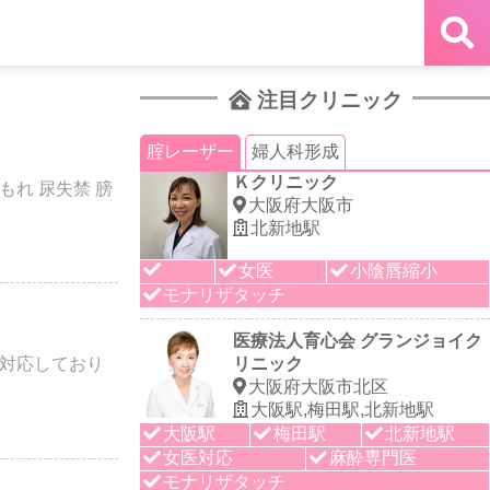
注目クリニック
腟レーザー
婦人科形成
Ｋクリニック
れ 尿失禁 膀
大阪府大阪市
北新地駅
女医
小陰唇縮小
モナリザタッチ
医療法人育心会 グランジョイク
対応しており
リニック
大阪府大阪市北区
大阪駅,梅田駅,北新地駅
大阪駅
梅田駅
北新地駅
女医対応
麻酔専門医
モナリザタッチ