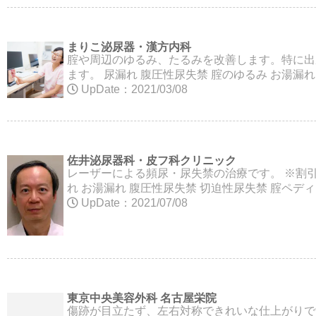
まりこ泌尿器・漢方内科
腟や周辺のゆるみ、たるみを改善します。特に出
ます。 尿漏れ 腹圧性尿失禁 腟のゆるみ お湯漏れ 
UpDate：2021/03/08
佐井泌尿器科・皮フ科クリニック
レーザーによる頻尿・尿失禁の治療です。 ※割
れ お湯漏れ 腹圧性尿失禁 切迫性尿失禁 腟ペディア特典
UpDate：2021/07/08
東京中央美容外科 名古屋栄院
傷跡が目立たず、左右対称できれいな仕上がりで