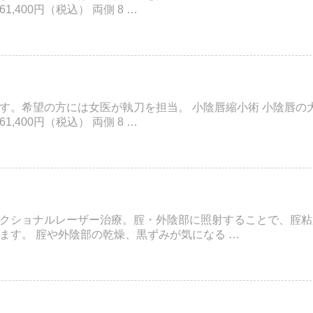
,400円（税込） 両側 8 …
す。希望の方には女医が執刀を担当。 小陰唇縮小術 小陰唇の大
,400円（税込） 両側 8 …
クショナルレーザー治療。腟・外陰部に照射することで、腟粘
ます。 腟や外陰部の乾燥、黒ずみが気になる …