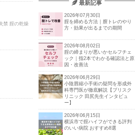
最新記事
2026年07月30日
腟を締める方法｜膣トレのやり
失禁 腟の乾燥
方・効果が出るまでの期間
2026年08月02日
腟の締まりが悪いかセルフチェ
ック｜指2本でわかる確認法と原
因・改善法
2026年06月29日
小陰唇縮小手術の疑問を形成外
科専門医が徹底解説【ブリスク
リニック 田尻先生インタビュ
ー】
2026年06月15日
横浜市で腟ハイフができる評判
のいい病院 おすすめ8選