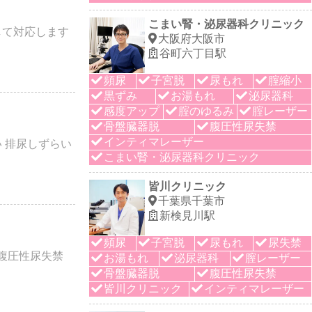
こまい腎・泌尿器科クリニック
して対応します
大阪府大阪市
谷町六丁目駅
頻尿
子宮脱
尿もれ
腟縮小
黒ずみ
お湯もれ
泌尿器科
感度アップ
腟のゆるみ
腟レーザー
骨盤臓器脱
腹圧性尿失禁
インティマレーザー
 排尿しずらい
こまい腎・泌尿器科クリニック
皆川クリニック
千葉県千葉市
新検見川駅
頻尿
子宮脱
尿もれ
尿失禁
腹圧性尿失禁
お湯もれ
泌尿器科
膣レーザー
骨盤臓器脱
腹圧性尿失禁
皆川クリニック
インティマレーザー