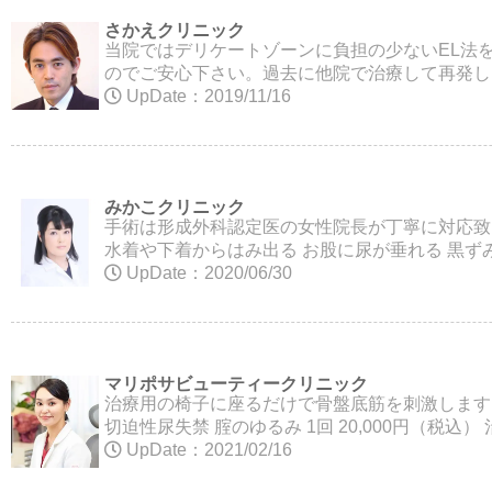
さかえクリニック
当院ではデリケートゾーンに負担の少ないEL法
のでご安心下さい。過去に他院で治療して再発し
UpDate：2019/11/16
みかこクリニック
手術は形成外科認定医の女性院長が丁寧に対応致
水着や下着からはみ出る お股に尿が垂れる 黒ずみを
UpDate：2020/06/30
マリポサビューティークリニック
治療用の椅子に座るだけで骨盤底筋を刺激します
切迫性尿失禁 腟のゆるみ 1回 20,000円（税込
UpDate：2021/02/16