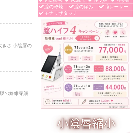
VIO脱毛
尿漏れ
性交痛
腟萎縮
腟の乾燥
腟の痒み
腟レーザー
モナリザタッチ
きさ 小陰唇の
膜の線維芽細