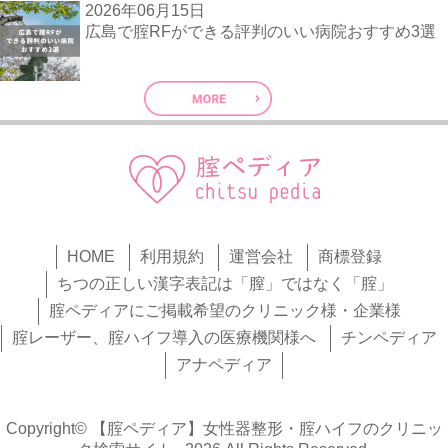
2026年06月15日
広島で腟RFができる評判のいい病院おすすめ3選
HOME
利用規約
運営会社
商標登録
ちつの正しい漢字表記は「膣」ではなく「腟」
腟ペディアにご掲載希望のクリニック様・企業様
腟レーザー、腟ハイフ導入の医療機関様へ
チンペディア
アナペディア
Copyright© 【腟ペディア】女性器整形・腟ハイフのクリニッ