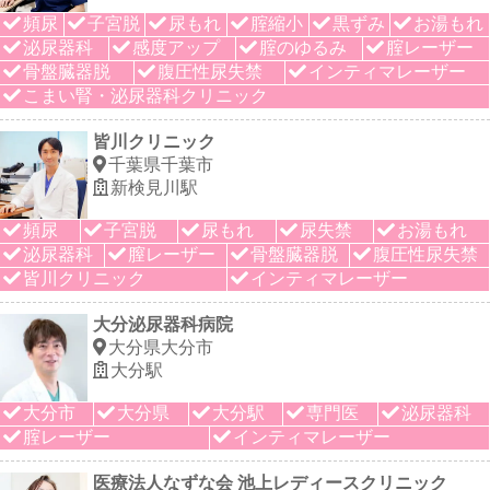
頻尿
子宮脱
尿もれ
腟縮小
黒ずみ
お湯もれ
泌尿器科
感度アップ
腟のゆるみ
腟レーザー
骨盤臓器脱
腹圧性尿失禁
インティマレーザー
こまい腎・泌尿器科クリニック
皆川クリニック
千葉県千葉市
新検見川駅
頻尿
子宮脱
尿もれ
尿失禁
お湯もれ
泌尿器科
膣レーザー
骨盤臓器脱
腹圧性尿失禁
皆川クリニック
インティマレーザー
大分泌尿器科病院
大分県大分市
大分駅
大分市
大分県
大分駅
専門医
泌尿器科
腟レーザー
インティマレーザー
医療法人なずな会 池上レディースクリニック