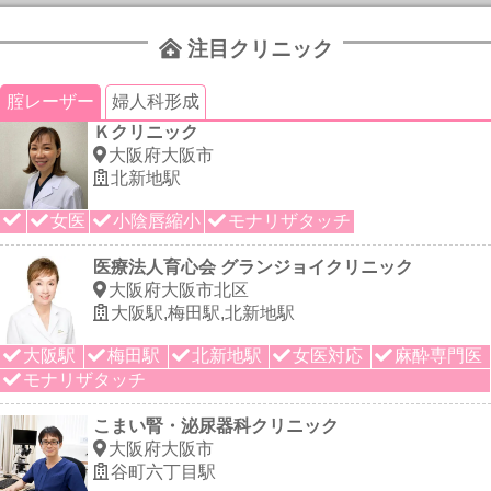
注目クリニック
腟レーザー
婦人科形成
Ｋクリニック
大阪府大阪市
北新地駅
女医
小陰唇縮小
モナリザタッチ
医療法人育心会 グランジョイクリニック
大阪府大阪市北区
大阪駅,梅田駅,北新地駅
大阪駅
梅田駅
北新地駅
女医対応
麻酔専門医
モナリザタッチ
こまい腎・泌尿器科クリニック
大阪府大阪市
谷町六丁目駅