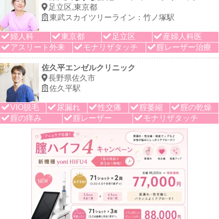
足立区,東京都
東武スカイツリーライン：竹ノ塚駅
婦人科
東京都
足立区
産婦人科医
アスリート外来
モナリザタッチ
腟レーザー治療
佐久平エンゼルクリニック
長野県佐久市
佐久平駅
VIO脱毛
尿漏れ
性交痛
腟萎縮
腟の乾燥
腟の痒み
腟レーザー
モナリザタッチ