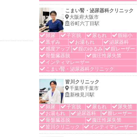
こまい腎・泌尿器科クリニック
大阪府大阪市
谷町六丁目駅
頻尿
子宮脱
尿もれ
腟縮小
黒ずみ
お湯もれ
泌尿器科
感度アップ
腟のゆるみ
腟レーザー
骨盤臓器脱
腹圧性尿失禁
インティマレーザー
こまい腎・泌尿器科クリニック
皆川クリニック
千葉県千葉市
新検見川駅
頻尿
子宮脱
尿もれ
尿失禁
お湯もれ
泌尿器科
膣レーザー
骨盤臓器脱
腹圧性尿失禁
皆川クリニック
インティマレーザー