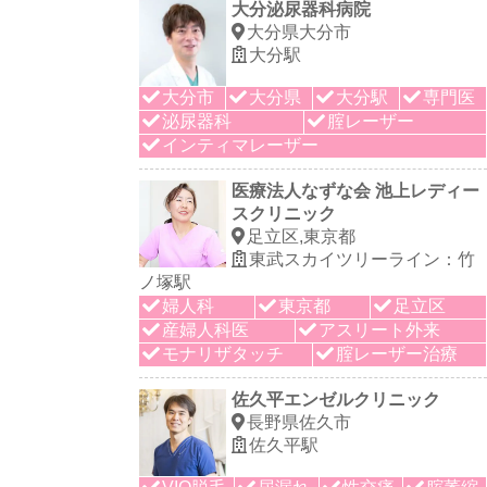
大分泌尿器科病院
大分県大分市
大分駅
大分市
大分県
大分駅
専門医
泌尿器科
腟レーザー
インティマレーザー
医療法人なずな会 池上レディー
スクリニック
足立区,東京都
東武スカイツリーライン：竹
ノ塚駅
婦人科
東京都
足立区
産婦人科医
アスリート外来
モナリザタッチ
腟レーザー治療
佐久平エンゼルクリニック
長野県佐久市
佐久平駅