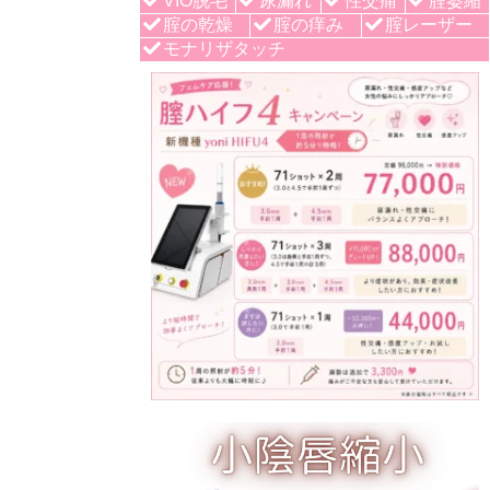
VIO脱毛
尿漏れ
性交痛
腟萎縮
腟の乾燥
腟の痒み
腟レーザー
モナリザタッチ