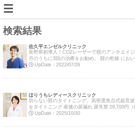
検索結果
佐久平エンゼルクリニック
長野県初導入！CO2レーザーで腟のアンチエイ
月のうちに3回の治療をお勧め。 腟の乾燥 におい
UpDate：2022/07/26
ほりうちレディースクリニック
切らない腟のタイトニング。高密度焦点式超音波
をタイトニング 産後の尿漏れ 尿失禁 29,700
UpDate：2025/10/30