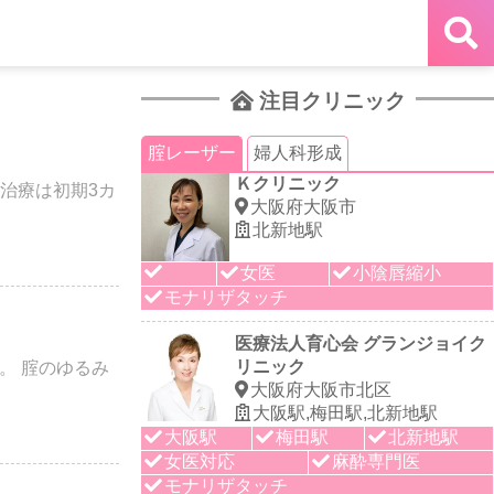
注目クリニック
腟レーザー
婦人科形成
Ｋクリニック
治療は初期3カ
大阪府大阪市
北新地駅
女医
小陰唇縮小
モナリザタッチ
医療法人育心会 グランジョイク
リニック
。 腟のゆるみ
大阪府大阪市北区
大阪駅,梅田駅,北新地駅
大阪駅
梅田駅
北新地駅
女医対応
麻酔専門医
モナリザタッチ