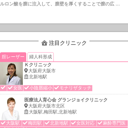
ルロン酸を膣に注入して、膣壁を厚くすることで膣の広 …
注目クリニック
腟レーザー
婦人科形成
Ｋクリニック
大阪府大阪市
北新地駅
女医
小陰唇縮小
モナリザタッチ
医療法人育心会 グランジョイクリニック
大阪府大阪市北区
大阪駅,梅田駅,北新地駅
大阪駅
梅田駅
北新地駅
女医対応
麻酔専門医