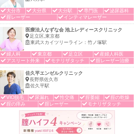
大分市
大分県
大分駅
専門医
泌尿器科
腟レーザー
インティマレーザー
医療法人なずな会 池上レディースクリニック
足立区,東京都
東武スカイツリーライン：竹ノ塚駅
婦人科
東京都
足立区
産婦人科医
アスリート外来
モナリザタッチ
腟レーザー治療
佐久平エンゼルクリニック
長野県佐久市
佐久平駅
VIO脱毛
尿漏れ
性交痛
腟萎縮
腟の乾燥
腟の痒み
腟レーザー
モナリザタッチ