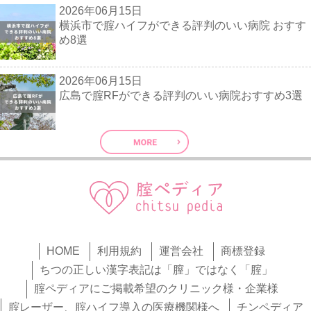
2026年06月15日
横浜市で腟ハイフができる評判のいい病院 おすす
め8選
2026年06月15日
広島で腟RFができる評判のいい病院おすすめ3選
HOME
利用規約
運営会社
商標登録
ちつの正しい漢字表記は「膣」ではなく「腟」
腟ペディアにご掲載希望のクリニック様・企業様
腟レーザー、腟ハイフ導入の医療機関様へ
チンペディア