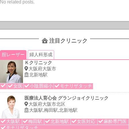
No related posts.
注目クリニック
腟レーザー
婦人科形成
Ｋクリニック
大阪府大阪市
北新地駅
女医
小陰唇縮小
モナリザタッチ
医療法人育心会 グランジョイクリニック
大阪府大阪市北区
大阪駅,梅田駅,北新地駅
大阪駅
梅田駅
北新地駅
女医対応
麻酔専門医
モナリザタッチ