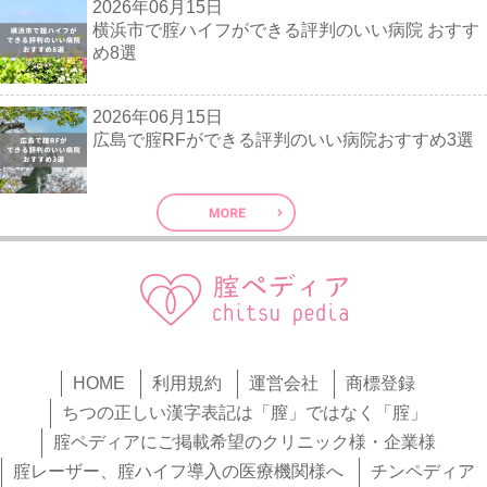
2026年06月15日
横浜市で腟ハイフができる評判のいい病院 おすす
め8選
2026年06月15日
広島で腟RFができる評判のいい病院おすすめ3選
HOME
利用規約
運営会社
商標登録
ちつの正しい漢字表記は「膣」ではなく「腟」
腟ペディアにご掲載希望のクリニック様・企業様
腟レーザー、腟ハイフ導入の医療機関様へ
チンペディア