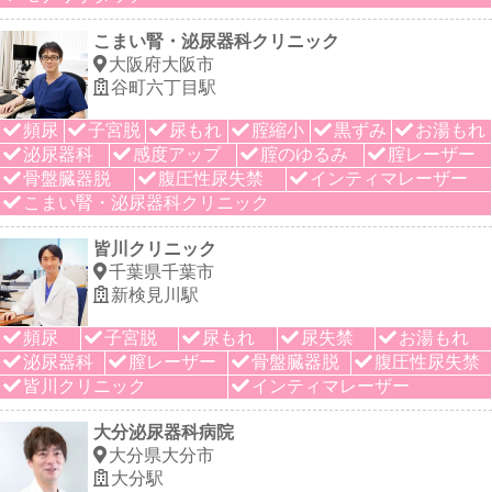
こまい腎・泌尿器科クリニック
大阪府大阪市
谷町六丁目駅
頻尿
子宮脱
尿もれ
腟縮小
黒ずみ
お湯もれ
泌尿器科
感度アップ
腟のゆるみ
腟レーザー
骨盤臓器脱
腹圧性尿失禁
インティマレーザー
こまい腎・泌尿器科クリニック
皆川クリニック
千葉県千葉市
新検見川駅
頻尿
子宮脱
尿もれ
尿失禁
お湯もれ
泌尿器科
膣レーザー
骨盤臓器脱
腹圧性尿失禁
皆川クリニック
インティマレーザー
大分泌尿器科病院
大分県大分市
大分駅