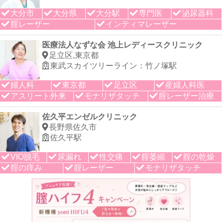
大分市
大分県
大分駅
専門医
泌尿器科
腟レーザー
インティマレーザー
医療法人なずな会 池上レディースクリニック
足立区,東京都
東武スカイツリーライン：竹ノ塚駅
婦人科
東京都
足立区
産婦人科医
アスリート外来
モナリザタッチ
腟レーザー治療
佐久平エンゼルクリニック
長野県佐久市
佐久平駅
VIO脱毛
尿漏れ
性交痛
腟萎縮
腟の乾燥
腟の痒み
腟レーザー
モナリザタッチ