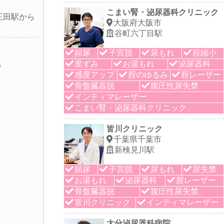
こまい腎・泌尿器科クリニック
三田駅から
大阪府大阪市
谷町六丁目駅
頻尿
子宮脱
尿もれ
腟縮小
黒ずみ
お湯もれ
泌尿器科
階
感度アップ
腟のゆるみ
腟レーザー
骨盤臓器脱
腹圧性尿失禁
インティマレーザー
こまい腎・泌尿器科クリニック
皆川クリニック
千葉県千葉市
新検見川駅
頻尿
子宮脱
尿もれ
尿失禁
お湯もれ
泌尿器科
膣レーザー
骨盤臓器脱
腹圧性尿失禁
皆川クリニック
インティマレーザー
大分泌尿器科病院