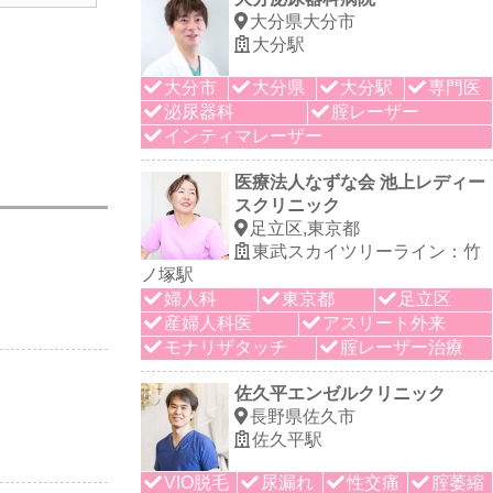
大分県大分市
大分駅
大分市
大分県
大分駅
専門医
泌尿器科
腟レーザー
インティマレーザー
医療法人なずな会 池上レディー
スクリニック
足立区,東京都
東武スカイツリーライン：竹
ノ塚駅
婦人科
東京都
足立区
産婦人科医
アスリート外来
モナリザタッチ
腟レーザー治療
佐久平エンゼルクリニック
長野県佐久市
佐久平駅
VIO脱毛
尿漏れ
性交痛
腟萎縮