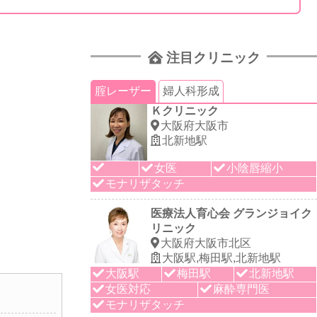
注目クリニック
腟レーザー
婦人科形成
Ｋクリニック
大阪府大阪市
北新地駅
女医
小陰唇縮小
モナリザタッチ
医療法人育心会 グランジョイク
リニック
大阪府大阪市北区
大阪駅,梅田駅,北新地駅
大阪駅
梅田駅
北新地駅
女医対応
麻酔専門医
モナリザタッチ