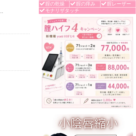
腟の乾燥
腟の痒み
腟レーザー
モナリザタッチ
 …