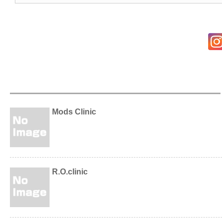
Mods Clinic
R.O.clinic