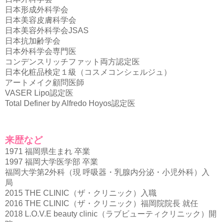
日本形成外科学会
日本美容⽪膚科学会
日本美容外科学会JSAS
日本抗加齢学会
⽇本外科学会専⾨医
コンデンスリッチファット両⽅認定医
⽇本化粧品検定１級（コスメコンシェルジュ）
アートメイク顧問医師
VASER Lipo認定医
Total Definer by Alfredo Hoyos認定医
来歴など
1971 福岡県⽣まれ 卒業
1997 福岡大学医学部 卒業
福岡大学第2外科（現 呼吸器・乳腺内分泌・小児外科）入
局
2015 THE CLINIC（ザ・クリニック）入職
2016 THE CLINIC（ザ・クリニック）福岡院院⻑ 就任
2018 L.O.V.E beauty clinic（ラブビューティクリニック）開