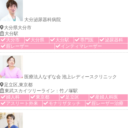
大分泌尿器科病院
大分県大分市
大分駅
大分市
大分県
大分駅
専門医
泌尿器科
腟レーザー
インティマレーザー
医療法人なずな会 池上レディースクリニック
足立区,東京都
東武スカイツリーライン：竹ノ塚駅
婦人科
東京都
足立区
産婦人科医
アスリート外来
モナリザタッチ
腟レーザー治療