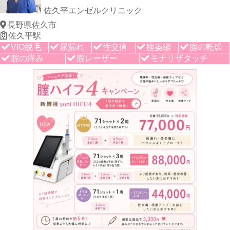
佐久平エンゼルクリニック
長野県佐久市
佐久平駅
VIO脱毛
尿漏れ
性交痛
腟萎縮
腟の乾燥
腟の痒み
腟レーザー
モナリザタッチ