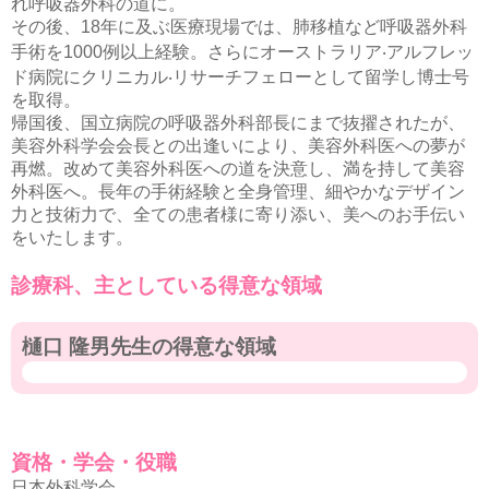
れ呼吸器外科の道に。
その後、18年に及ぶ医療現場では、肺移植など呼吸器外科
手術を1000例以上経験。さらにオーストラリア‧アルフレッ
ド病院にクリニカル‧リサーチフェローとして留学し博士号
を取得。
帰国後、国立病院の呼吸器外科部⻑にまで抜擢されたが、
美容外科学会会⻑との出逢いにより、美容外科医への夢が
再燃。改めて美容外科医への道を決意し、満を持して美容
外科医へ。⻑年の⼿術経験と全身管理、細やかなデザイン
力と技術力で、全ての患者様に寄り添い、美へのお手伝い
をいたします。
診療科、主としている得意な領域
樋口 隆男先生の得意な領域
資格・学会・役職
日本外科学会