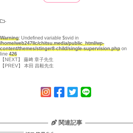
-
Warning
: Undefined variable $svid in
/home/web247llc/chitsu.media/public_html/wp-
content/themes/stinger8-child/single-supervision.php
on
line
426
藤﨑 章子先生
本田 昌毅先生
関連記事