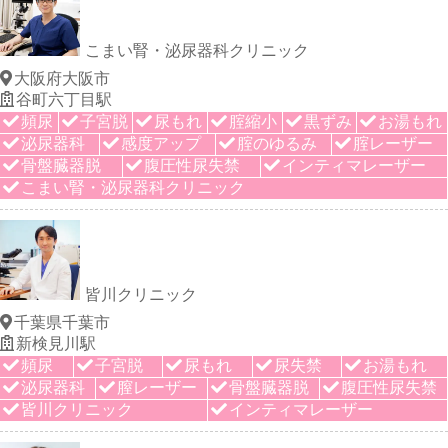
こまい腎・泌尿器科クリニック
大阪府大阪市
谷町六丁目駅
頻尿
子宮脱
尿もれ
腟縮小
黒ずみ
お湯もれ
泌尿器科
感度アップ
腟のゆるみ
腟レーザー
骨盤臓器脱
腹圧性尿失禁
インティマレーザー
こまい腎・泌尿器科クリニック
皆川クリニック
千葉県千葉市
新検見川駅
頻尿
子宮脱
尿もれ
尿失禁
お湯もれ
泌尿器科
膣レーザー
骨盤臓器脱
腹圧性尿失禁
皆川クリニック
インティマレーザー