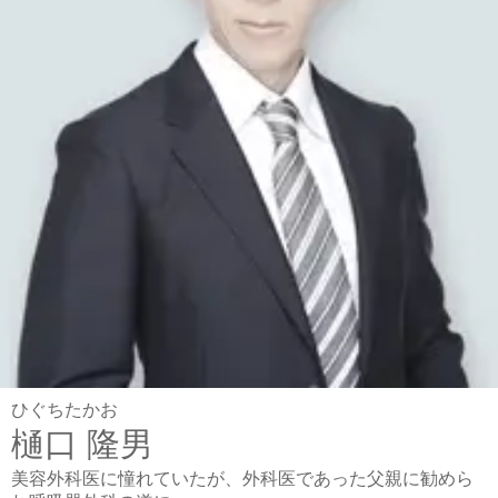
ひぐちたかお
樋口 隆男
美容外科医に憧れていたが、外科医であった⽗親に勧めら