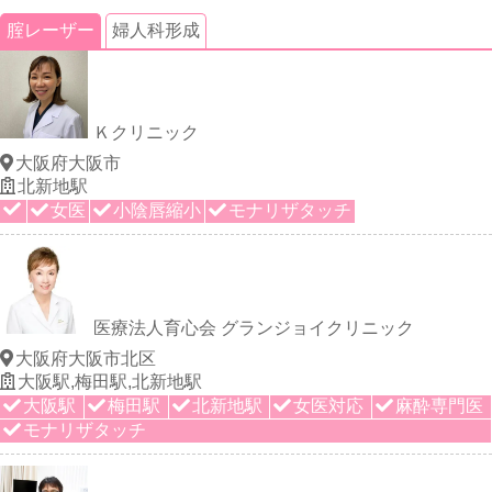
腟レーザー
婦人科形成
Ｋクリニック
大阪府大阪市
北新地駅
女医
小陰唇縮小
モナリザタッチ
医療法人育心会 グランジョイクリニック
大阪府大阪市北区
大阪駅,梅田駅,北新地駅
大阪駅
梅田駅
北新地駅
女医対応
麻酔専門医
モナリザタッチ