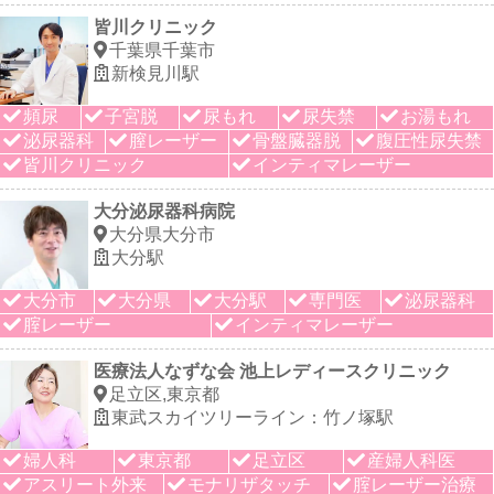
皆川クリニック
千葉県千葉市
新検見川駅
頻尿
子宮脱
尿もれ
尿失禁
お湯もれ
泌尿器科
膣レーザー
骨盤臓器脱
腹圧性尿失禁
皆川クリニック
インティマレーザー
大分泌尿器科病院
大分県大分市
大分駅
大分市
大分県
大分駅
専門医
泌尿器科
腟レーザー
インティマレーザー
医療法人なずな会 池上レディースクリニック
足立区,東京都
東武スカイツリーライン：竹ノ塚駅
婦人科
東京都
足立区
産婦人科医
アスリート外来
モナリザタッチ
腟レーザー治療