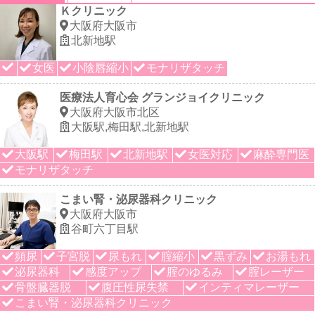
Ｋクリニック
大阪府大阪市
北新地駅
女医
小陰唇縮小
モナリザタッチ
医療法人育心会 グランジョイクリニック
大阪府大阪市北区
大阪駅,梅田駅,北新地駅
大阪駅
梅田駅
北新地駅
女医対応
麻酔専門医
モナリザタッチ
こまい腎・泌尿器科クリニック
大阪府大阪市
谷町六丁目駅
頻尿
子宮脱
尿もれ
腟縮小
黒ずみ
お湯もれ
泌尿器科
感度アップ
腟のゆるみ
腟レーザー
骨盤臓器脱
腹圧性尿失禁
インティマレーザー
こまい腎・泌尿器科クリニック