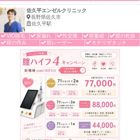
佐久平エンゼルクリニック
長野県佐久市
佐久平駅
VIO脱毛
尿漏れ
性交痛
腟萎縮
腟の乾燥
腟の痒み
腟レーザー
モナリザタッチ