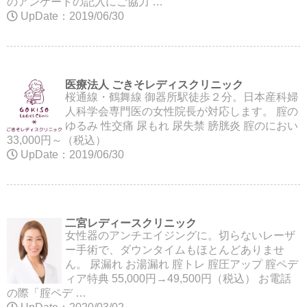
のアンケートの記入にご協力 …
UpDate：2019/06/30
医療法人 ごきそレディスクリニック
桜通線・鶴舞線 御器所駅徒歩２分。日本産科婦
人科学会専門医の女性院長が対応します。 腟の
ゆるみ 性交痛 尿もれ 尿失禁 膀胱炎 腟のにおい
33,000円～（税込）
UpDate：2019/06/30
二宮レディースクリニック
女性器のアンチエイジングに。切らないレーザ
ー手術で、ダウンタイムもほとんどありませ
ん。 尿漏れ お湯漏れ 腟トレ 腟圧アップ 腟ペデ
ィア特典 55,000円→49,500円（税込） お電話
の際「腟ペデ …