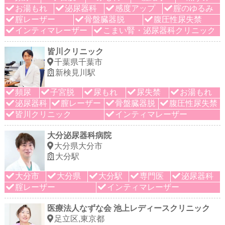
お湯もれ
泌尿器科
感度アップ
腟のゆるみ
腟レーザー
骨盤臓器脱
腹圧性尿失禁
インティマレーザー
こまい腎・泌尿器科クリニック
皆川クリニック
千葉県千葉市
新検見川駅
頻尿
子宮脱
尿もれ
尿失禁
お湯もれ
泌尿器科
膣レーザー
骨盤臓器脱
腹圧性尿失禁
皆川クリニック
インティマレーザー
大分泌尿器科病院
大分県大分市
大分駅
大分市
大分県
大分駅
専門医
泌尿器科
腟レーザー
インティマレーザー
医療法人なずな会 池上レディースクリニック
足立区,東京都