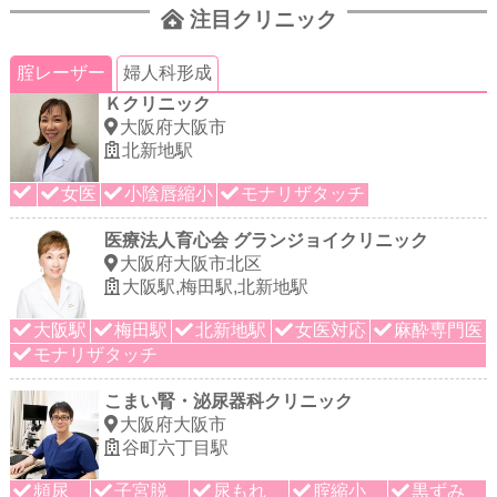
注目クリニック
腟レーザー
婦人科形成
Ｋクリニック
大阪府大阪市
北新地駅
女医
小陰唇縮小
モナリザタッチ
医療法人育心会 グランジョイクリニック
大阪府大阪市北区
大阪駅,梅田駅,北新地駅
大阪駅
梅田駅
北新地駅
女医対応
麻酔専門医
モナリザタッチ
こまい腎・泌尿器科クリニック
大阪府大阪市
谷町六丁目駅
頻尿
子宮脱
尿もれ
腟縮小
黒ずみ