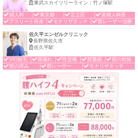
東武スカイツリーライン：竹ノ塚駅
婦人科
東京都
足立区
産婦人科医
アスリート外来
モナリザタッチ
腟レーザー治療
佐久平エンゼルクリニック
長野県佐久市
佐久平駅
VIO脱毛
尿漏れ
性交痛
腟萎縮
腟の乾燥
腟の痒み
腟レーザー
モナリザタッチ