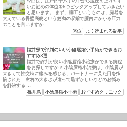
今回は、江戸四十八手の中から腟圧を上げやす
いお勧めの体位を5つピックアップしていきたい
と思います。 まず、腟圧というものは、臓器を
支えている骨盤底筋という筋肉の収縮で腟内にかかる圧力
のことを言いますが …
体位
よく読まれる記事
福井県で評判のいい小陰唇縮小手術ができるお
すすめ8選
福井で評判が良い小陰唇縮小治療ができる病院
をお探しですか？ 小陰唇縮小治療は、小陰唇が
大きくて性交時に痛みを感じる、パートナーに見た目を指
摘された、左右の大きさが違って恥ずかしいなどのお悩み
を解決する …
福井県
小陰唇縮小手術
おすすめクリニック