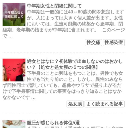
中年期女性と閉経に関して
中年期は一般的には40～60歳の間を想定します
が、人によっては大きく個人差が出ます。女性
においては、生殖可能期の終盤から更年期、閉
経期、老年期の始まりが中年期に含まれます。 このページ
で …
性交痛
性感染症
処女とはなに？初体験で出血しないのはおかし
い？【処女と処女膜の５つの関係】
下半身のことに興味をもつことは、男性でも女
性でも当たり前のこと。しかし、異性のみなら
ず同性同士で話していても、想像やウワサで盛り上がるだ
けで下半身事情に関しての事実をはっきり知ることはなか
なかないです …
処女膜
よく読まれる記事
腟圧が感じられる体位5選