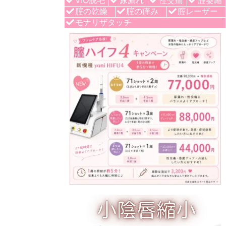
VIO脱毛
尿漏れ
性交痛
腟萎縮
腟の乾燥
腟の痒み
腟レーザー
モナリザタッチ