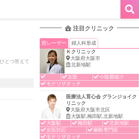
注目クリニック
腟レーザー
婦人科形成
Ｋクリニック
大阪府大阪市
つひとつ答えて
北新地駅
女医
小陰唇縮小
モナリザタッチ
医療法人育心会 グランジョイク
リニック
大阪府大阪市北区
大阪駅,梅田駅,北新地駅
大阪駅
梅田駅
北新地駅
女医対応
麻酔専門医
モナリザタッチ