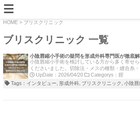
HOME
>
ブリスクリニック
ブリスクリニック 一覧
小陰唇縮小手術の疑問を形成外科専門医が徹底解
小陰唇縮小手術を検討している方から多く寄せら
くださいました。切除法・メスの種類・縫合糸・
UpDate：2026/04/20
Categorys：
腟
Tags：
インタビュー
形成外科
ブリスクリニック
小陰唇