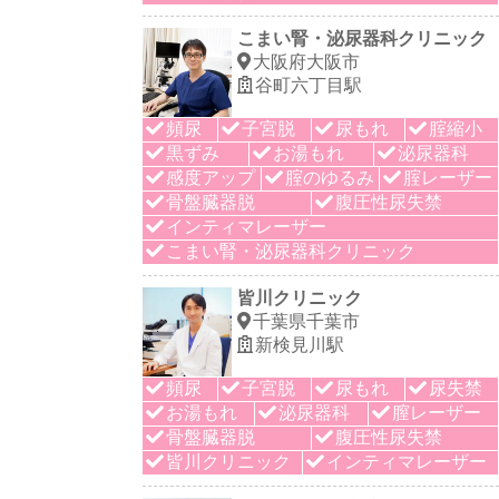
こまい腎・泌尿器科クリニック
大阪府大阪市
谷町六丁目駅
頻尿
子宮脱
尿もれ
腟縮小
黒ずみ
お湯もれ
泌尿器科
感度アップ
腟のゆるみ
腟レーザー
骨盤臓器脱
腹圧性尿失禁
インティマレーザー
こまい腎・泌尿器科クリニック
皆川クリニック
千葉県千葉市
新検見川駅
頻尿
子宮脱
尿もれ
尿失禁
お湯もれ
泌尿器科
膣レーザー
骨盤臓器脱
腹圧性尿失禁
皆川クリニック
インティマレーザー