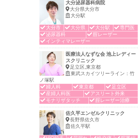
大分泌尿器科病院
大分県大分市
大分駅
大分市
大分県
大分駅
専門医
泌尿器科
腟レーザー
インティマレーザー
医療法人なずな会 池上レディー
スクリニック
足立区,東京都
東武スカイツリーライン：竹
ノ塚駅
婦人科
東京都
足立区
産婦人科医
アスリート外来
モナリザタッチ
腟レーザー治療
佐久平エンゼルクリニック
長野県佐久市
佐久平駅