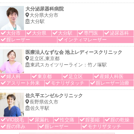
大分泌尿器科病院
大分県大分市
大分駅
大分市
大分県
大分駅
専門医
泌尿器科
腟レーザー
インティマレーザー
医療法人なずな会 池上レディースクリニック
足立区,東京都
東武スカイツリーライン：竹ノ塚駅
婦人科
東京都
足立区
産婦人科医
アスリート外来
モナリザタッチ
腟レーザー治療
佐久平エンゼルクリニック
長野県佐久市
佐久平駅
VIO脱毛
尿漏れ
性交痛
腟萎縮
腟の乾燥
腟の痒み
腟レーザー
モナリザタッチ