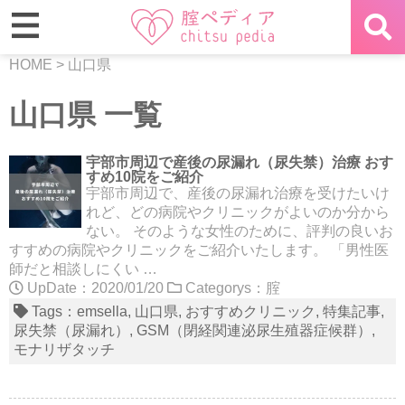
HOME
>
山口県
山口県 一覧
宇部市周辺で産後の尿漏れ（尿失禁）治療 おす
すめ10院をご紹介
宇部市周辺で、産後の尿漏れ治療を受けたいけ
れど、どの病院やクリニックがよいのか分から
ない。 そのような女性のために、評判の良いお
すすめの病院やクリニックをご紹介いたします。 「男性医
師だと相談しにくい …
UpDate：2020/01/20
Categorys：
腟
Tags：
emsella
山口県
おすすめクリニック
特集記事
尿失禁（尿漏れ）
GSM（閉経関連泌尿生殖器症候群）
モナリザタッチ