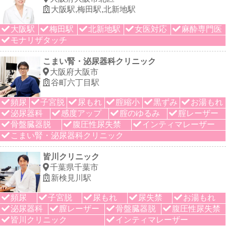
大阪駅,梅田駅,北新地駅
大阪駅
梅田駅
北新地駅
女医対応
麻酔専門医
モナリザタッチ
こまい腎・泌尿器科クリニック
大阪府大阪市
谷町六丁目駅
頻尿
子宮脱
尿もれ
腟縮小
黒ずみ
お湯もれ
泌尿器科
感度アップ
腟のゆるみ
腟レーザー
骨盤臓器脱
腹圧性尿失禁
インティマレーザー
こまい腎・泌尿器科クリニック
皆川クリニック
千葉県千葉市
新検見川駅
頻尿
子宮脱
尿もれ
尿失禁
お湯もれ
泌尿器科
膣レーザー
骨盤臓器脱
腹圧性尿失禁
皆川クリニック
インティマレーザー