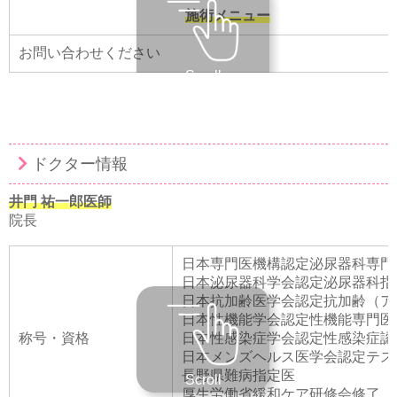
施術メニュー
お問い合わせください
Scroll
ドクター情報
井門 祐一郎医師
院長
日本専門医機構認定泌尿器科専門
日本泌尿器科学会認定泌尿器科指
日本抗加齢医学会認定抗加齢（ア
日本性機能学会認定性機能専門医
称号・資格
日本性感染症学会認定性感染症認
日本メンズヘルス医学会認定テス
長野県難病指定医
Scroll
厚生労働省緩和ケア研修会修了