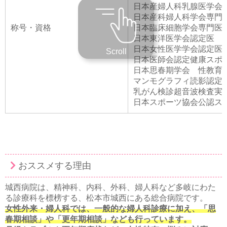
日本産婦人科乳腺医学会
日本産科婦人科学会専門
称号・資格
日本臨床細胞学会専門医
日本東洋医学会認定医
日本女性医学学会認定医
Scroll
日本医師会認定健康スポ
日本思春期学会 性教育
マンモグラフィ読影認定
乳がん検診超音波検査実施
日本スポーツ協会公認ス
おススメする理由
城西病院は、精神科、内科、外科、婦人科など多岐にわた
る診療科を標榜する、松本市城西にある総合病院です。
女性外来・婦人科では、一般的な婦人科診療に加え、「思
春期相談」や「更年期相談」なども行っています。