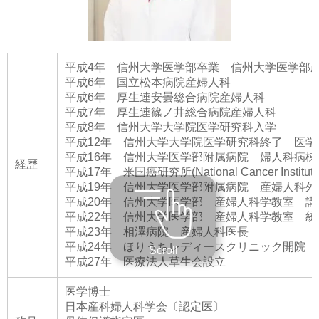
平成4年 信州大学医学部卒業 信州大学医学部
平成6年 国立松本病院産婦人科
平成6年 厚生連安曇総合病院産婦人科
平成7年 厚生連篠ノ井総合病院産婦人科
平成8年 信州大学大学院医学研究科入学
平成12年 信州大学大学院医学研究科終了 医学
平成16年 信州大学医学部附属病院 婦人科病棟
経歴
平成17年 米国癌研究所(National Cancer Institut
平成19年 信州大学医学部附属病院 産婦人科外
平成20年 信州大学医学部 産婦人科学教室 講
平成22年 信州大学医学部 産婦人科学教室 統
平成23年 相澤病院 産婦人科医長
平成24年 ほりうちレディースクリニック開院
Scroll
平成27年 医療法人草生会設立
医学博士
日本産科婦人科学会〔認定医〕