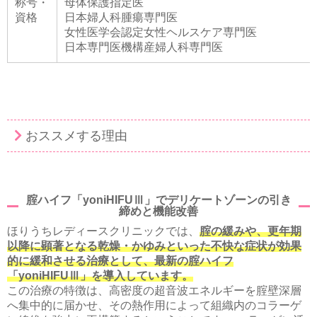
称号・
母体保護指定医
資格
日本婦人科腫瘍専門医
女性医学会認定女性ヘルスケア専門医
日本専門医機構産婦人科専門医
おススメする理由
腟ハイフ「yoniHIFUⅢ」でデリケートゾーンの引き
締めと機能改善
ほりうちレディースクリニックでは、
腟の緩みや、更年期
以降に顕著となる乾燥・かゆみといった不快な症状が効果
的に緩和させる治療として、最新の腟ハイフ
「yoniHIFUⅢ」を導入しています。
この治療の特徴は、高密度の超音波エネルギーを腟壁深層
へ集中的に届かせ、その熱作用によって組織内のコラーゲ