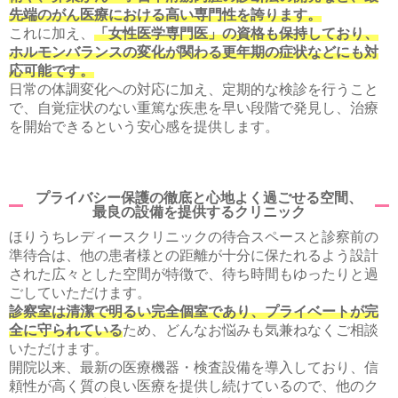
先端のがん医療における高い専門性を誇ります。
これに加え、
「女性医学専門医」の資格も保持しており、
ホルモンバランスの変化が関わる更年期の症状などにも対
応可能です。
日常の体調変化への対応に加え、定期的な検診を行うこと
で、自覚症状のない重篤な疾患を早い段階で発見し、治療
を開始できるという安心感を提供します。
プライバシー保護の徹底と心地よく過ごせる空間、
最良の設備を提供するクリニック
ほりうちレディースクリニックの待合スペースと診察前の
準待合は、他の患者様との距離が十分に保たれるよう設計
された広々とした空間が特徴で、待ち時間もゆったりと過
ごしていただけます。
診察室は清潔で明るい完全個室であり、プライベートが完
全に守られている
ため、どんなお悩みも気兼ねなくご相談
いただけます。
開院以来、最新の医療機器・検査設備を導入しており、信
頼性が高く質の良い医療を提供し続けているので、他のク