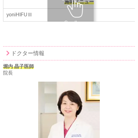
施術メニュー
yoniHIFUⅢ
Scroll
ドクター情報
堀内 晶子医師
院長