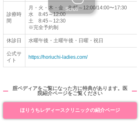
月・火・木・金 8:45～12:00/14:00〜17:30
Scroll
診療時
水 8:45～12:00
間
土 8:45～12:30
※完全予約制
休診日
水曜午後・土曜午後・日曜・祝日
公式サ
https://horiuchi-ladies.com/
イト
腟ペディアをご覧になった方に特典があります。医
院紹介ページをご覧ください
ほりうちレディースクリニックの紹介ページ