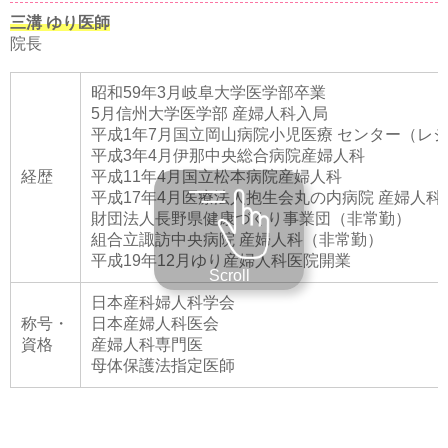
三溝 ゆり医師
院長
昭和59年3月岐阜大学医学部卒業
5月信州大学医学部 産婦人科入局
平成1年7月国立岡山病院小児医療 センター（レ
平成3年4月伊那中央総合病院産婦人科
経歴
平成11年4月国立松本病院産婦人科
平成17年4月医療法人抱生会丸の内病院 産婦人科
財団法人長野県健康づくり事業団（非常勤）
組合立諏訪中央病院 産婦人科（非常勤）
平成19年12月ゆり産婦人科医院開業
Scroll
日本産科婦人科学会
称号・
日本産婦人科医会
資格
産婦人科専門医
母体保護法指定医師