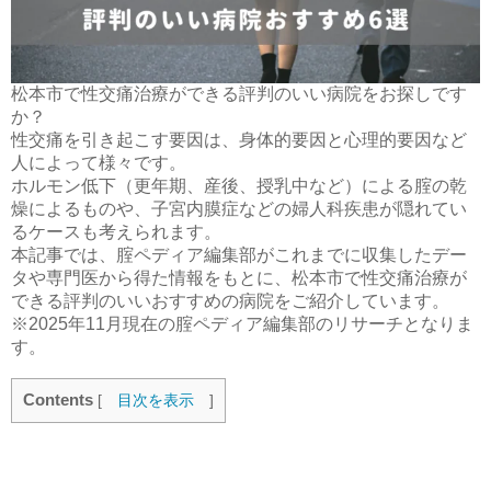
松本市で性交痛治療ができる評判のいい病院をお探しです
か？
性交痛を引き起こす要因は、身体的要因と心理的要因など
人によって様々です。
ホルモン低下（更年期、産後、授乳中など）による腟の乾
燥によるものや、子宮内膜症などの婦人科疾患が隠れてい
るケースも考えられます。
本記事では、腟ペディア編集部がこれまでに収集したデー
タや専門医から得た情報をもとに、松本市で性交痛治療が
できる評判のいいおすすめの病院をご紹介しています。
※2025年11月現在の腟ペディア編集部のリサーチとなりま
す。
Contents
[
目次を表示
]