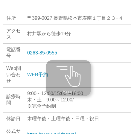
住所
〒399-0027 長野県松本市寿南１丁目２３−４
アクセ
村井駅から徒歩19分
ス
電話番
0263-85-0555
号
Web問
い合わ
WEB予約
せ
Scroll
9:00～12:00/15:00〜18:00
診療時
木・土 9:00～12:00/
間
※完全予約制
休診日
木曜午後・土曜午後・日曜・祝日
公式サ