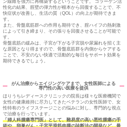
ン線維を強力に再構築するということです。 コラーゲン活
性化の結果、腟壁の弾力性が根本から回復することで、不
快症状が改善し、生活の質（QOL）の向上が期待できま
す。
また、骨盤底筋群への作用も期待でき、腟ハイフの熱刺激
によって引き締まり、その張りを回復させることが可能で
す。
骨盤底筋の緩みは、子宮が下がる子宮脱や尿漏れを招く主
な原因となり得ますので、骨盤底筋群を内側からケアする
ことで、不安のない快適で活動的な毎日をサポート効果を
期待できるでしょう。
がん治療からエイジングケアまで、女性医師による
専門性の高い医療を提供
ほりうちレディースクリニックの院長は様々な医療機関で
女性の健康維持に尽力してきたベテランの女性医師で、女
性特有のライフステージごとの悩みに対し、専門的な視点
で治療を行っています。
「婦人科腫瘍専門医」として、難易度の高い悪性腫瘍の手
術や、卵巣がん・子宮平滑筋肉腫の診断法の開発など、最