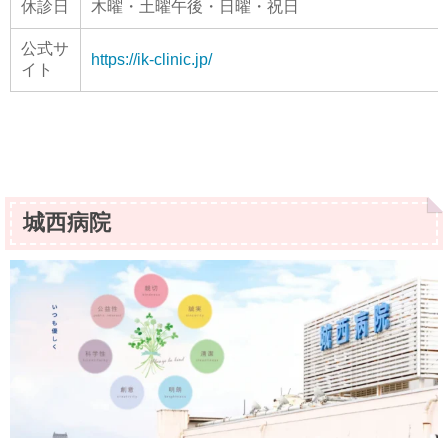
休診日
木曜・土曜午後・日曜・祝日
公式サ
https://ik-clinic.jp/
イト
城西病院