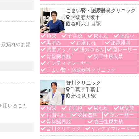
こまい腎・泌尿器科クリニック
大阪府大阪市
谷町六丁目駅
頻尿
子宮脱
尿もれ
腟縮小
黒ずみ
お湯もれ
泌尿器科
で尿漏れやお湯
感度アップ
腟のゆるみ
腟レーザー
骨盤臓器脱
腹圧性尿失禁
インティマレーザー
こまい腎・泌尿器科クリニック
皆川クリニック
千葉県千葉市
新検見川駅
を用いること
頻尿
子宮脱
尿もれ
尿失禁
お湯もれ
泌尿器科
膣レーザー
骨盤臓器脱
腹圧性尿失禁
皆川クリニック
インティマレーザー