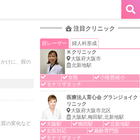
注目クリニック
腟レーザー
婦人科形成
Ｋクリニック
大阪府大阪市
っかけに、腟の
北新地駅
女医
小陰唇縮小
モナリザタッチ
医療法人育心会 グランジョイク
リニック
大阪府大阪市北区
大阪駅,梅田駅,北新地駅
体質の変化など
大阪駅
梅田駅
北新地駅
女医対応
麻酔専門医
モナリザタッチ