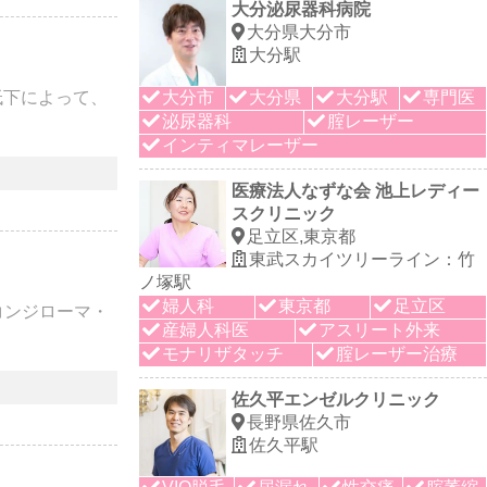
大分泌尿器科病院
大分県大分市
大分駅
低下によって、
大分市
大分県
大分駅
専門医
泌尿器科
腟レーザー
インティマレーザー
医療法人なずな会 池上レディー
スクリニック
足立区,東京都
東武スカイツリーライン：竹
ノ塚駅
婦人科
東京都
足立区
コンジローマ・
産婦人科医
アスリート外来
モナリザタッチ
腟レーザー治療
佐久平エンゼルクリニック
長野県佐久市
佐久平駅