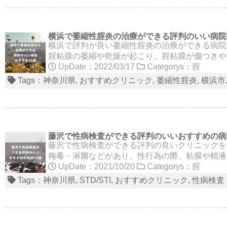
横浜で萎縮性腟炎の治療ができる評判のいい病院
横浜で評判が良い萎縮性腟炎の治療ができる病院
腟粘膜の萎縮や乾燥が起こり、腟粘膜が傷つきや
UpDate：2022/03/17
Categorys：
腟
Tags：
神奈川県
おすすめクリニック
萎縮性腟炎
横浜市
藤沢で性病検査ができる評判のいいおすすめの病
藤沢で性病検査ができる評判の良いクリニックを
梅毒・淋菌などがあり、性行為の際、粘膜や精液
UpDate：2021/10/20
Categorys：
腟
Tags：
神奈川県
STD/STI
おすすめクリニック
性病検査