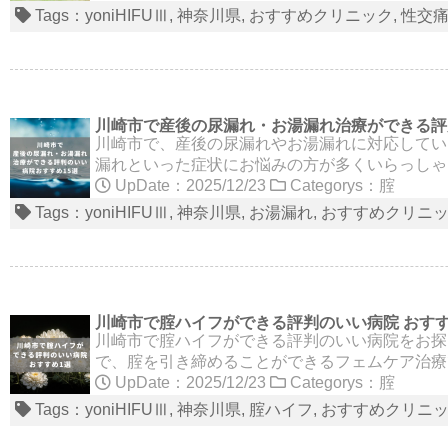
Tags：
yoniHIFUⅢ
神奈川県
おすすめクリニック
性交
川崎市で産後の尿漏れ・お湯漏れ治療ができる評
川崎市で、産後の尿漏れやお湯漏れに対応してい
漏れといった症状にお悩みの方が多くいらっしゃ
UpDate：2025/12/23
Categorys：
腟
Tags：
yoniHIFUⅢ
神奈川県
お湯漏れ
おすすめクリニ
川崎市で腟ハイフができる評判のいい病院 おすす
川崎市で腟ハイフができる評判のいい病院をお探し
で、腟を引き締めることができるフェムケア治療
UpDate：2025/12/23
Categorys：
腟
Tags：
yoniHIFUⅢ
神奈川県
腟ハイフ
おすすめクリニ