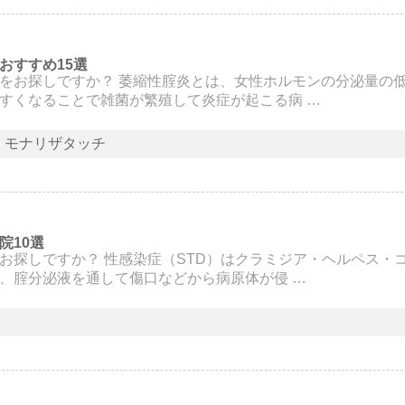
おすすめ15選
をお探しですか？ 萎縮性腟炎とは、女性ホルモンの分泌量の
すくなることで雑菌が繁殖して炎症が起こる病 …
モナリザタッチ
院10選
お探しですか？ 性感染症（STD）はクラミジア・ヘルペス・
、腟分泌液を通して傷口などから病原体が侵 …