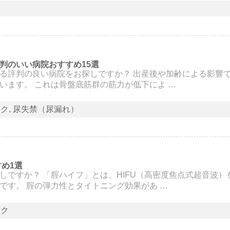
痛
判のいい病院おすすめ15選
る評判の良い病院をお探しですか？ 出産後や加齢による影響
います。 これは骨盤底筋群の筋力が低下によ …
ック
尿失禁（尿漏れ）
め1選
ですか？ 「腟ハイフ」とは、HIFU（高密度焦点式超音波）
です。 腟の弾力性とタイトニング効果があ …
ック