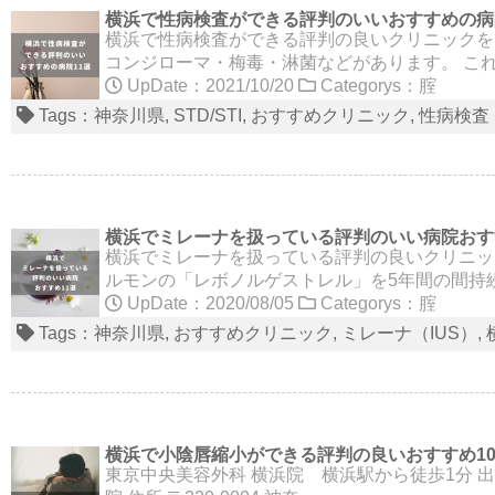
横浜で性病検査ができる評判のいいおすすめの病
横浜で性病検査ができる評判の良いクリニックを
コンジローマ・梅毒・淋菌などがあります。 こ
UpDate：2021/10/20
Categorys：
腟
Tags：
神奈川県
STD/STI
おすすめクリニック
性病検査
横浜でミレーナを扱っている評判のいい病院おす
横浜でミレーナを扱っている評判の良いクリニッ
ルモンの「レボノルゲストレル」を5年間の間持続
UpDate：2020/08/05
Categorys：
腟
Tags：
神奈川県
おすすめクリニック
ミレーナ（IUS）
横浜で小陰唇縮小ができる評判の良いおすすめ1
東京中央美容外科 横浜院 横浜駅から徒歩1分 出典元：https