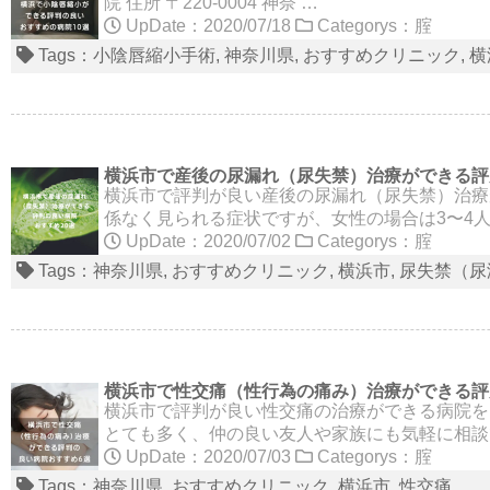
院 住所 〒220-0004 神奈 …
UpDate：2020/07/18
Categorys：
腟
Tags：
小陰唇縮小手術
神奈川県
おすすめクリニック
横
横浜市で産後の尿漏れ（尿失禁）治療ができる評
横浜市で評判が良い産後の尿漏れ（尿失禁）治療
係なく見られる症状ですが、女性の場合は3〜4
UpDate：2020/07/02
Categorys：
腟
Tags：
神奈川県
おすすめクリニック
横浜市
尿失禁（尿
横浜市で性交痛（性行為の痛み）治療ができる評
横浜市で評判が良い性交痛の治療ができる病院を
とても多く、仲の良い友人や家族にも気軽に相談
UpDate：2020/07/03
Categorys：
腟
Tags：
神奈川県
おすすめクリニック
横浜市
性交痛