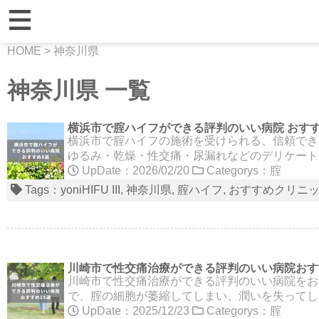
HOME
>
神奈川県
神奈川県 一覧
横浜市で腟ハイフができる評判のいい病院 おすす
横浜市で腟ハイフの施術を受けられる、信頼でき
ゆるみ・乾燥・性交痛・尿漏れなどのデリケート
UpDate：2026/02/20
Categorys：
腟
Tags：
yoniHIFU III
神奈川県
腟ハイフ
おすすめクリニ
川崎市で性交痛治療ができる評判のいい病院おす
川崎市で性交痛治療ができる評判のいい病院をお
で、腟の細胞が萎縮してしまい、潤いを失ってし
UpDate：2025/12/23
Categorys：
腟