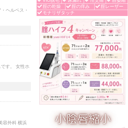
VIO脱毛
尿漏れ
性交痛
腟萎縮
腟の乾燥
腟の痒み
腟レーザー
ア・ヘルペス・
モナリザタッチ
です。 女性ホ
中央美容外科 横浜