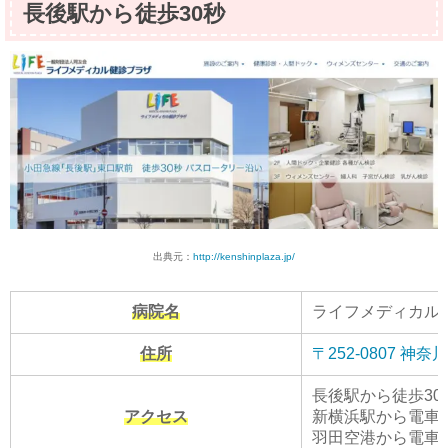
長後駅から徒歩30秒
出典元：
http://kenshinplaza.jp/
病院名
ライフメディカル
住所
〒252-0807 神
長後駅から徒歩30
アクセス
新横浜駅から電車で
羽田空港から電車で