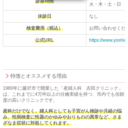
診療時間
火・木・土・日 9:00〜
休診日
なし
検査費用（税込）
お問い合わせくだ
公式URL
https://www.yoshida-
特徴とオススメする理由
1980年に藤沢市で開業した「産婦人科 吉田クリニック」
は、これまでに4万件以上の分娩実績を持つ、市内でも信頼
度の高いクリニックです。
産科だけでなく、婦人科としても子宮がん検診や月経の悩
み、性病検査に性器のかゆみやおりものの異常など、さま
ざなま症状に対処してくれます。