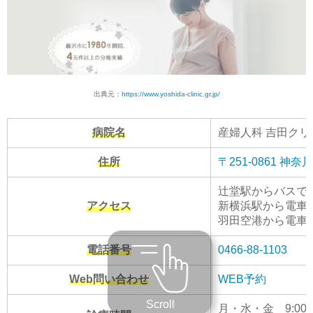
出典元：
https://www.yoshida-clinic.gr.jp/
病院名
産婦人科 吉田クリ
住所
〒251-0861 神奈
辻堂駅からバスで1
アクセス
新横浜駅から電車で
羽田空港から電車で
電話番号
0466-88-1103
Web問い合わせ
WEB予約
Scroll
月・水・金 9:00〜11: