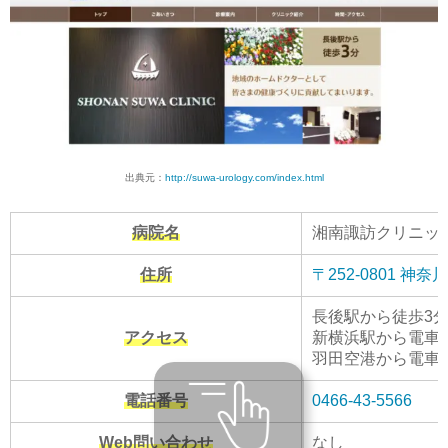
出典元：
http://suwa-urology.com/index.html
病院名
湘南諏訪クリニッ
住所
〒252-0801 神
長後駅から徒歩3
アクセス
新横浜駅から電車で
羽田空港から電車で
電話番号
0466-43-5566
Web問い合わせ
なし