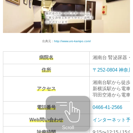
出典元：
http://www.uro-kampo.com/
病院名
湘南台 腎泌尿器
住所
〒252-0804 神
湘南台駅から徒歩
アクセス
新横浜駅から電車で
羽田空港から電車で
電話番号
0466-41-2566
Web問い合わせ
インターネット予
Scroll
診療時間
9:15〜12:15 / 15: