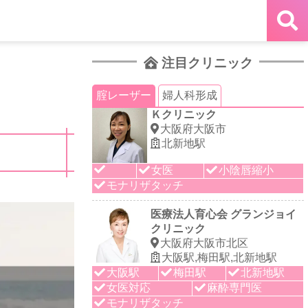
注目クリニック
腟レーザー
婦人科形成
Ｋクリニック
大阪府大阪市
北新地駅
女医
小陰唇縮小
モナリザタッチ
医療法人育心会 グランジョイ
クリニック
大阪府大阪市北区
大阪駅,梅田駅,北新地駅
大阪駅
梅田駅
北新地駅
女医対応
麻酔専門医
モナリザタッチ