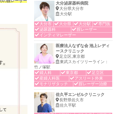
めの腟レーザー
大分泌尿器科病院
大分県大分市
大分駅
大分市
大分県
大分駅
専門医
泌尿器科
腟レーザー
インティマレーザー
医療法人なずな会 池上レディ
ースクリニック
足立区,東京都
東武スカイツリーライン：
竹ノ塚駅
婦人科
東京都
足立区
産婦人科医
アスリート外来
モナリザタッチ
腟レーザー治療
佐久平エンゼルクリニック
長野県佐久市
佐久平駅