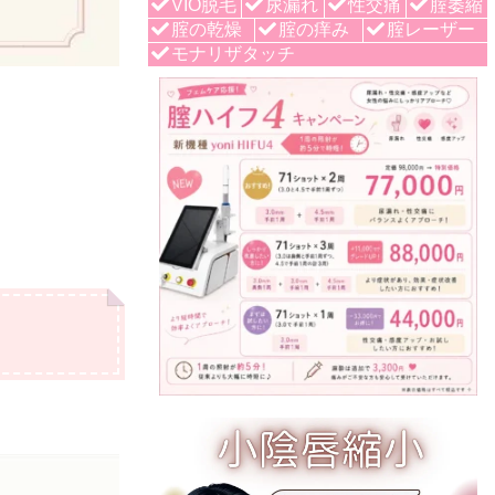
VIO脱毛
尿漏れ
性交痛
腟萎縮
腟の乾燥
腟の痒み
腟レーザー
モナリザタッチ