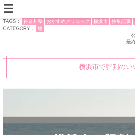
TAGS：
神奈川県
おすすめクリニック
横浜市
特集記事
CATEGORY：
腟
公
最終
横浜市で評判のい