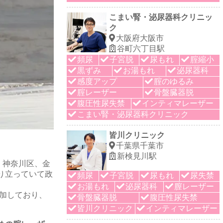
こまい腎・泌尿器科クリニッ
ク
大阪府大阪市
谷町六丁目駅
頻尿
子宮脱
尿もれ
腟縮小
黒ずみ
お湯もれ
泌尿器科
感度アップ
腟のゆるみ
腟レーザー
骨盤臓器脱
腹圧性尿失禁
インティマレーザー
こまい腎・泌尿器科クリニック
皆川クリニック
千葉県千葉市
新検見川駅
、神奈川区、金
り立っていて政
頻尿
子宮脱
尿もれ
尿失禁
お湯もれ
泌尿器科
膣レーザー
増加しており、
骨盤臓器脱
腹圧性尿失禁
皆川クリニック
インティマレーザー