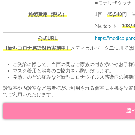
■モナリザタッチ
施術費用（税込）
1回
45,540
円
3回セット
108,9
公式URL
https://medicalpark
【新型コロナ感染対策実施中】
メディカルパーク二俣川では
ご受診に際して、当面の間はご家族の付き添いやお子様
マスク着用と消毒のご協力をお願い致します。
発熱、のどの痛みなど新型コロナウイルス感染症の初期
診察室や内診室など患者様がご利用される個室に本機を設置
てご利用いただけます。
腟