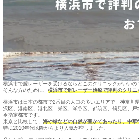
横浜市で腟レーザーを受けるならどこのクリニックがいいの
そんな方のために、
横浜市で腟レーザー治療で評判のクリニ
横浜市は日本の都市で2番目の人口の多いエリアで、神奈川
沢区、港南区、港北区、栄区、瀬谷区、都筑区、鶴見区、戸
令指定都市です。
東京と比較して、
海や緑などの自然が豊かであったり、中華
特に2010年代以降からより人気が増しました。