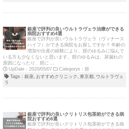
銀座で評判の良いウルトラヴェラ治療ができる
病院おすすめ4選
銀座で評判が良いウルトラヴェラ（ヴィナース
ハイフ）ができる病院をお探しですか？ 年齢の
増加や出産の経験により、腟のゆるみに悩んで
いる方も少なくないと思います。腟のゆるみは、尿漏れの
原因になったり、腟に …
UpDate：2020/05/07
Categorys：
腟
Tags：
銀座
おすすめクリニック
東京都
ウルトラヴェ
ラ
銀座で評判の良いクリトリス包茎術ができる病
院おすすめ6選
銀座で評判が良いクリトリス包茎術ができる病