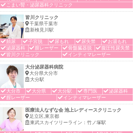
こまい腎・泌尿器科クリニック
皆川クリニック
千葉県千葉市
新検見川駅
頻尿
子宮脱
尿もれ
尿失禁
お湯もれ
泌尿器科
膣レーザー
骨盤臓器脱
腹圧性尿失禁
皆川クリニック
インティマレーザー
大分泌尿器科病院
大分県大分市
大分駅
大分市
大分県
大分駅
専門医
泌尿器科
腟レーザー
インティマレーザー
医療法人なずな会 池上レディースクリニック
足立区,東京都
東武スカイツリーライン：竹ノ塚駅