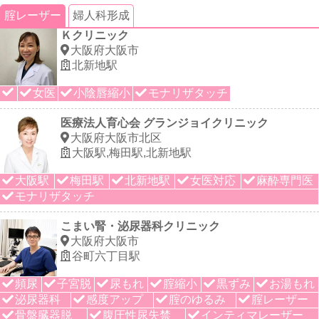
腟レーザー
婦人科形成
Ｋクリニック
大阪府大阪市
北新地駅
女医
小陰唇縮小
モナリザタッチ
医療法人育心会 グランジョイクリニック
大阪府大阪市北区
大阪駅,梅田駅,北新地駅
大阪駅
梅田駅
北新地駅
女医対応
麻酔専門医
モナリザタッチ
こまい腎・泌尿器科クリニック
大阪府大阪市
谷町六丁目駅
頻尿
子宮脱
尿もれ
腟縮小
黒ずみ
お湯もれ
泌尿器科
感度アップ
腟のゆるみ
腟レーザー
骨盤臓器脱
腹圧性尿失禁
インティマレーザー