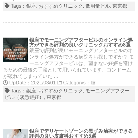
Tags：
銀座
おすすめクリニック
低用量ピル
東京都
銀座でモーニングアフターピルのオンライン処
方ができる評判の良いクリニックおすすめ8選
銀座で評判が良いモーニングアフターピルのオ
ンライン処方ができる病院をお探しですか？ モ
ーニングアフターピルは、望まない妊娠を避け
るための最後の手段として用いられています。コンドーム
が破れてしまっていた …
UpDate：2021/03/01
Categorys：
腟
Tags：
銀座
おすすめクリニック
モーニングアフター
ピル（緊急避妊）
東京都
銀座でデリケートゾーンの黒ずみ治療ができる
評判の良い皮膚科おすすめ5選