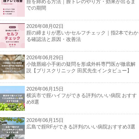
腟を締める方法｜膣トレのやり方・効果が出るま
での期間
2026年08月02日
腟の締まりが悪いかセルフチェック｜指2本でわか
る確認法と原因・改善法
2026年06月29日
小陰唇縮小手術の疑問を形成外科専門医が徹底解
説【ブリスクリニック 田尻先生インタビュー】
2026年06月15日
横浜市で腟ハイフができる評判のいい病院 おすす
め8選
2026年06月15日
広島で腟RFができる評判のいい病院おすすめ3選