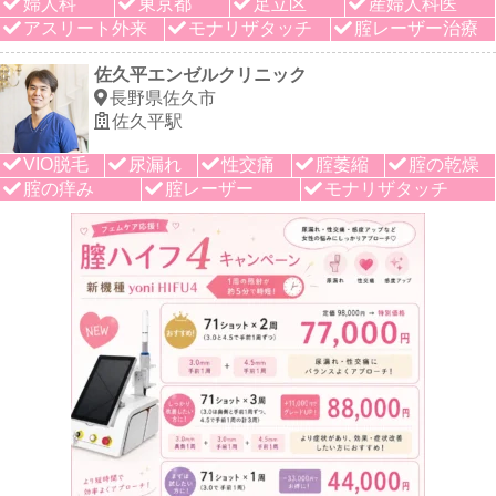
婦人科
東京都
足立区
産婦人科医
アスリート外来
モナリザタッチ
腟レーザー治療
佐久平エンゼルクリニック
長野県佐久市
佐久平駅
VIO脱毛
尿漏れ
性交痛
腟萎縮
腟の乾燥
腟の痒み
腟レーザー
モナリザタッチ