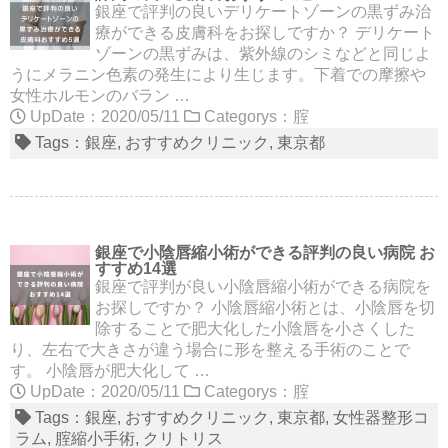
銀座で評判の良いデリケートゾーンの黒ずみ治
療ができる皮膚科をお探しですか？ デリケート
ゾーンの黒ずみは、紫外線のシミなどと同じよ
うにメラニン色素の発生により生じます。下着での摩擦や
女性ホルモンのバラン …
UpDate：2020/05/11
Categorys：
腟
Tags：
銀座
おすすめクリニック
東京都
銀座で小陰唇縮小術ができる評判の良い病院 お
すすめ14選
銀座で評判が良い小陰唇縮小術ができる病院を
お探しですか？ 小陰唇縮小術とは、小陰唇を切
除することで肥大化した小陰唇を小さくした
り、左右で大きさが違う場合に形を整える手術のことで
す。 小陰唇が肥大化して …
UpDate：2020/05/11
Categorys：
腟
Tags：
銀座
おすすめクリニック
東京都
女性器整形コ
ラム
腟縮小手術
クリトリス