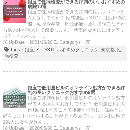
銀座で性病検査ができる評判のいいおすすめの
病院10選
銀座で性病検査ができる評判の良いクリニック
をお探しですか？ 性感染症（STD）は性行為の
際、粘膜や精液、腟分泌液を通して傷口などか
ら病原体が侵入して感染します。 代表的なものにはクラミ
ジア・ヘルペス・ …
UpDate：2021/10/20
Categorys：
腟
Tags：
銀座
STD/STI
おすすめクリニック
東京都
性
病検査
銀座で低用量ピルのオンライン処方ができる評
判の良いクリニックおすすめ9選
銀座で評判が良い低用量ピルのオンライン処方
ができる病院をお探しですか？ 低用量ピルは毎
日1回服用することで排卵を抑制し、妊娠と月
経をコントロールすることができる薬です。 ピルは世界で
1億人の女性が飲ん …
UpDate：2020/06/30
Categorys：
腟